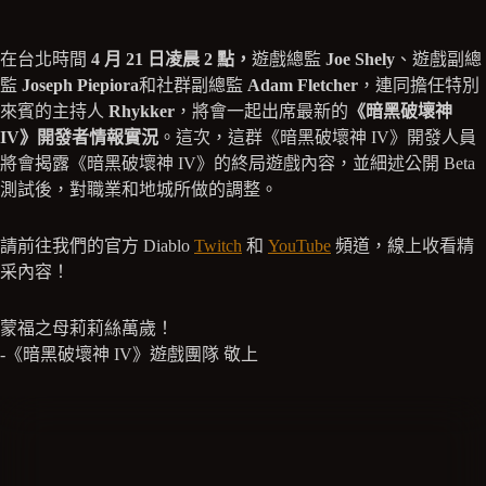
在台北時間
4 月 21 日凌晨 2 點，
遊戲總監
Joe Shely
、遊戲副總
監
Joseph Piepiora
和社群副總監
Adam Fletcher
，連同擔任特別
來賓的主持人
Rhykker
，將會一起出席最新的
《暗黑破壞神
IV》開發者情報實況
。這次，這群《暗黑破壞神 IV》開發人員
將會揭露《暗黑破壞神 IV》的終局遊戲內容，並細述公開 Beta
測試後，對職業和地城所做的調整。
請前往我們的官方 Diablo
Twitch
和
YouTube
頻道，線上收看精
采內容！
蒙福之母莉莉絲萬歲！
-《暗黑破壞神 IV》遊戲團隊 敬上