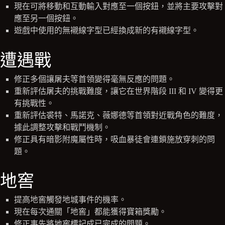
現在可將移動和互動輸入對應至一個按鈕，並將主要攻擊對
應至另一個按鈕。
遊戲中使用的無襯線字型已經換成新的有襯線字型。
遭遇戰
修正多個讓屠夫等首領變得毫無反應的問題。
重新評估屠夫的挑戰難度，讓它在世界階段 III 和 IV 變得更
有挑戰性。
重新評估裘特、馬諾克、薇娜德等首領對近戰角色的難度，
據此調整攻擊和戰鬥機制。
修正具有暗影附魔屬性時，吸血暴徒會連鎖施放穿刺的問
題。
地窖
提高地窖觸發地城事件的機率。
現在每次通關「地窖」都能獲得寶箱獎勵。
修正事先將地窖標記成已完成的問題。