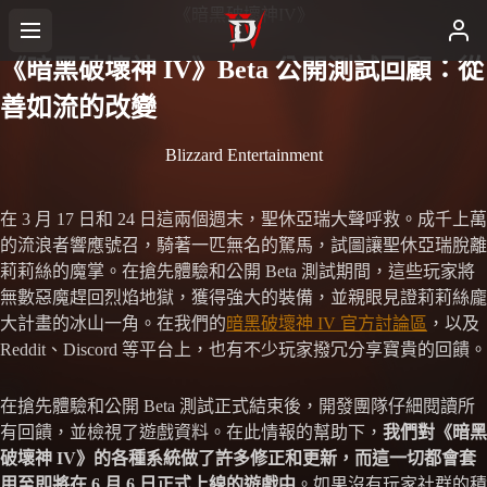
《暗黑破壞神IV》
《暗黑破壞神 IV》Beta 公開測試回顧：從
善如流的改變
Blizzard Entertainment
在 3 月 17 日和 24 日這兩個週末，聖休亞瑞大聲呼救。成千上萬
的流浪者響應號召，騎著一匹無名的駑馬，試圖讓聖休亞瑞脫離
莉莉絲的魔掌。在搶先體驗和公開 Beta 測試期間，這些玩家將
無數惡魔趕回烈焰地獄，獲得強大的裝備，並親眼見證莉莉絲龐
大計畫的冰山一角。在我們的
暗黑破壞神 IV 官方討論區
，以及
Reddit、Discord 等平台上，也有不少玩家撥冗分享寶貴的回饋。
在搶先體驗和公開 Beta 測試正式結束後，開發團隊仔細閱讀所
有回饋，並檢視了遊戲資料。在此情報的幫助下，
我們對《暗黑
破壞神 IV》的各種系統做了許多修正和更新，而這一切都會套
用至即將在 6 月 6 日正式上線的遊戲中
。如果沒有玩家社群的積