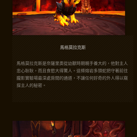
馬格莫拉克斯
馬格莫拉克斯是奈薩里奧從幼獸時期親手養大的，他對主人
忠心耿耿，而且食慾大得驚人。這條熔岩多頭蛇把守著前往
朧影實驗場最深處房間的通道，不讓任何好奇的外人得以窺
探主人的秘密。