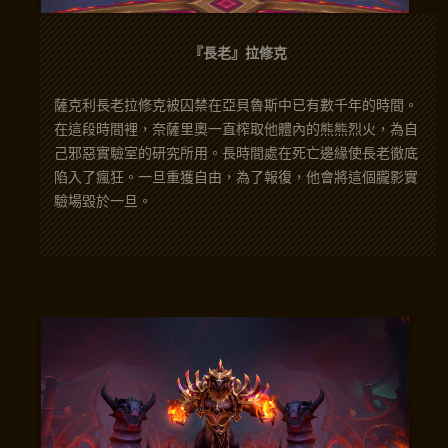
『長老』拉修克
薩克利長老拉修克被囚禁在亞貝魯斯中已有數千年的時間。
在這段時間裡，奈薩里奧一直榨取他體內的熊熊烈火，為自
己邪惡實驗室的研究所用。長時間處在死亡邊緣使長老徹底
陷入了瘋狂。一旦重獲自由，為了報復，他會將這個朧影實
驗場毀於一旦。