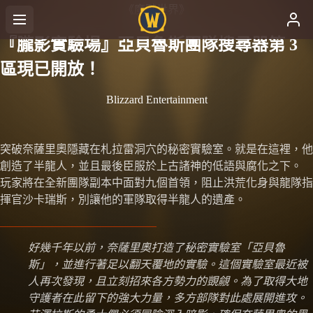
《魔獸世界》
『朧影實驗場』亞貝魯斯團隊搜尋器第 3
區現已開放！
Blizzard Entertainment
突破奈薩里奧隱藏在札拉雷洞穴的秘密實驗室。就是在這裡，他
創造了半龍人，並且最後臣服於上古諸神的低語與腐化之下。
玩家將在全新團隊副本中面對九個首領，阻止洪荒化身與龍隊指
揮官沙卡瑞斯，別讓他的軍隊取得半龍人的遺產。
好幾千年以前，奈薩里奧打造了秘密實驗室「亞貝魯
斯」，並進行著足以翻天覆地的實驗。這個實驗室最近被
人再次發現，且立刻招來各方勢力的覬覦。為了取得大地
守護者在此留下的強大力量，多方部隊對此處展開進攻。