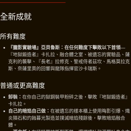
全新成就
所有難度
『朧影實驗場』亞貝魯斯：在任何難度下擊敗以下首領—
『地獄鍛造者』卡扎拉、融合體之室、被遺忘的實驗品、薩
克利的襲擊、『長老』拉修克、警戒侍者茲坎、馬格莫拉克
斯、奈薩里奧的回響與龍隊指揮官沙卡瑞斯。
普通或更高難度
卸裝：
在你自己的獄鋼裝甲粉碎之後，擊敗『地獄鍛造者』
卡扎拉。
自己的暗焰自己做：
在被遺忘的樣本櫃上使用晦影引爆、熾
炎隕石和灼蝕暮光製造並撲滅暗焰殘餘後，擊敗暗焰融合
體。