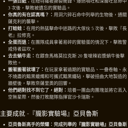
一張白紙：
在紐特羅被撕裂衝鋒、爆燃噴吐和深層吐息命中
3 次後，擊敗被遺忘的實驗品。
你真的有在認真嗎？：
用洞穴碎石命中列舉的生物後，通關
薩克利的襲擊。
打蛙蛙：
在用灼熱猛擊命中迷路的大傢伙 5 次後，擊敗『長
老』拉修克。
全蛋而退：
在團隊成員拿著易碎的實驗蛋的情況下，擊敗警
戒侍者茲坎。
去去蝸牛走：
在餵食馬格莫拉克斯 20 隻嗆辣岩漿蝸牛後擊
敗他。
搬著搬著就壞了：
在玩家拿著過期的實驗品、一疊卷軸、永
不燒盡的黯黑蠟燭和可攜式黯黑鐵砧，擊破扭曲大地製造的
牆壁後，擊敗奈薩里奧的回響。
他們絕對找不到它了，絕對：
培養一團血肉團塊並將它丟入
空無星際，然後打敗龍隊指揮官沙卡瑞斯。
主要成就 -『朧影實驗場』亞貝魯斯
亞貝魯斯高手的榮耀：完成列舉的『朧影實驗場』亞貝魯斯