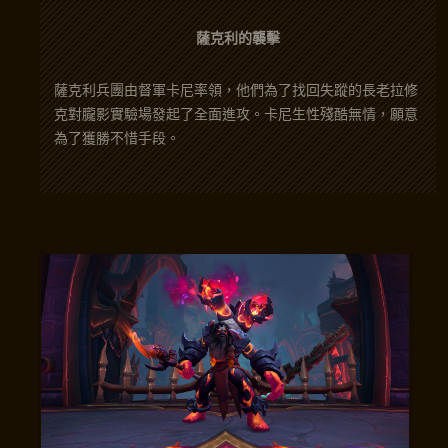
薩克利的襲擊
薩克利兵團由督軍卡尼率領，他們為了找回失蹤的長老拉修
克對朧影實驗場發起了全面進攻。卡尼生性殘酷無情，願意
為了獲勝不惜手段。