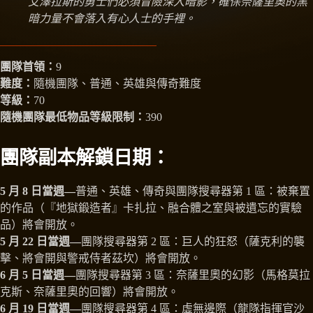
艾澤拉斯的勇士們必須冒險深入暗影，確保奈薩里奧的黑
暗力量不會落入有心人士的手裡。
團隊首領：
9
難度：
隨機團隊、普通、英雄與傳奇難度
等級：
70
隨機團隊最低物品等級限制：
390
團隊副本解鎖日期：
5 月 8 日當週—
普通、英雄、傳奇與團隊搜尋器第 1 區：被棄置
的作品（『地獄鍛造者』卡扎拉、融合體之室與被遺忘的實驗
品）將會開放。
5 月 22 日當週—
團隊搜尋器第 2 區：巨人的狂怒（薩克利的襲
擊、將會開與警戒侍者茲坎）將會開放。
6 月 5 日當週—
團隊搜尋器第 3 區：奈薩里奧的幻影（馬格莫拉
克斯、奈薩里奧的回響）將會開放。
6 月 19 日當週—
團隊搜尋器第 4 區：虛無邊際（龍隊指揮官沙