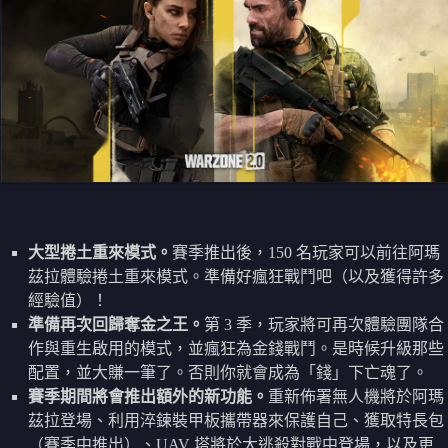
大型捲土重來模式。
賽季推出後，150 名玩家可以前往阿瑪
茲拉體驗捲土重來模式。準備好瘋狂戰鬥吧（以及獲得許多
經驗值）！
準備再次回歸奪金之王。
第 3 季，玩家將可再次體驗團隊合
作與重生啟用的模式，並瘋狂為金錢戰鬥。是時候升級那些
配置，並大賺一筆了。否則你就會成為「錢」下亡魂了。
賽季期間將會推出額外的新功能。
重新佈署無人機將於阿瑪
茲拉登場、利用淬鍊裝甲板攜帶器來保護自己、獲取特長包
（賽季中推出）、UAV 塔將於大逃殺對戰中登場，以及更