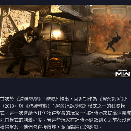
首次於
《決勝時刻®：魅影》
推出，且近期作為
《現代戰爭®》
（2019）與
《決勝時刻®：黑色行動冷戰》
模式之一的狂暴模
式，這一次會給予任何獲得擊殺的玩家一個計時器來提高這團隊
死鬥模式的刺激程度。若這些玩家在計時器倒數到 0 之前都沒有
獲得擊殺，他們會直接爆炸，並面臨陣亡的悲劇。