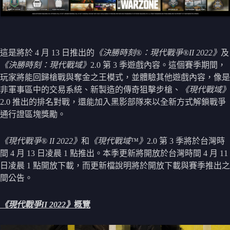
這是將於 4 月 13 日推出的
《決勝時刻®：現代戰爭®II 2022》
及
《決勝時刻：現代戰域》
2.0 第 3 季遊戲內容。這個賽季期間，
玩家將能回歸槍戰與奪金之王模式，並體驗其他遊戲內容，像是
非軍事區中的交易系統、新製造的傳奇狙擊步槍、
《現代戰域》
2.0 推出的排名對戰，還能加入黑影部隊來以全新方式解鎖戰爭
通行證區塊獎勵。
《現代戰爭® II 2022》
和
《現代戰域™》
2.0 第 3 季將於台灣時
間 4 月 13 日凌晨 1 點推出。本季更新將開放於台灣時間 4 月 11
日凌晨 1 點開放下載，而更新檔說明將於開放下載與賽季推出之
間公告。
《現代戰爭II 2022》
概覽