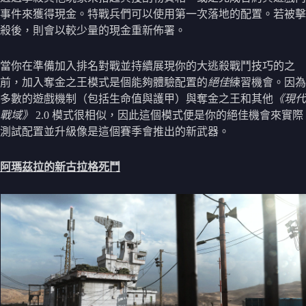
事件來獲得現金。特戰兵們可以使用第一次落地的配置。若被擊
殺後，則會以較少量的現金重新佈署。
當你在準備加入排名對戰並持續展現你的大逃殺戰鬥技巧的之
前，加入奪金之王模式是個能夠體驗配置的
絕佳
練習機會。因為
多數的遊戲機制（包括生命值與護甲）與奪金之王和其他
《現代
戰域》
2.0 模式很相似，因此這個模式便是你的絕佳機會來實際
測試配置並升級像是這個賽季會推出的新武器。
阿瑪茲拉的新古拉格死鬥