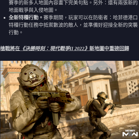
賽季的新多人地圖內容畫下完美句點。另外：還有兩張新的
地面戰爭與入侵地圖。
全新特種行動。
賽季期間，玩家可以在防衛者：哈菲德港口
特種行動任務中抵禦數波的敵人，並準備好迎接全新的突襲
行動。
槍戰將在
《決勝時刻：現代戰爭II 2022》
新地圖中重磅回歸