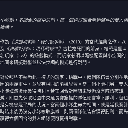
小隊制，多回合的籠中決鬥。第一個達成回合勝利條件的雙人組
獲勝。
作為
《決勝時刻®：現代戰爭®》
（2019）的當代經典之作，以
及
《決勝時刻®：現代戰域™》
古拉格死鬥的前身，槍戰是個 4
名玩家（2v2）的遊戲模式，而玩家必須以隨機配置與小空間的
地圖來研擬戰術並以快步調的模式進行戰鬥。
對於那些不熟悉此一模式的玩家：槍戰中，兩個隊伍會分別在地
圖的兩端重生，並配有相同的隨機配置。當一個小隊把另一雙人
小隊殲滅後便獲得勝利。若在回合計時結束後仍沒有隊伍被殲
滅，則首先奪取地圖中央延長賽旗幟的隊伍便會拿下勝利。但也
是有機會是平局的狀況。當兩個小隊生命力相同，或是延長賽計
時結束後仍沒有小隊奪取旗幟，則兩個隊伍皆會獲得勝利。而先
贏得六個回合的雙人組隊便可贏得對戰。