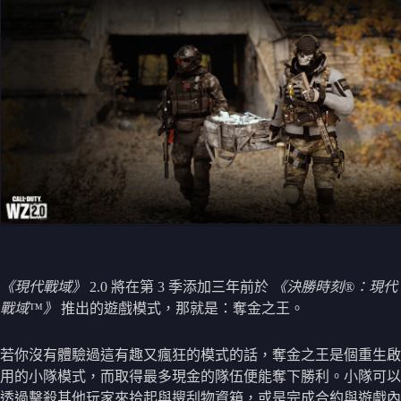
《現代戰域》
2.0 將在第 3 季添加三年前於
《決勝時刻®：現代
戰域™》
推出的遊戲模式，那就是：奪金之王。
若你沒有體驗過這有趣又瘋狂的模式的話，奪金之王是個重生啟
用的小隊模式，而取得最多現金的隊伍便能奪下勝利。小隊可以
透過擊殺其他玩家來拾起與搜刮物資箱，或是完成合約與遊戲內