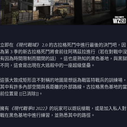
立即在
《現代戰域》
2.0 的古拉格死鬥中進行最後的決鬥吧，因
為第 3 季的新古拉格死鬥將會前往阿瑪茲拉進行（若在對戰中沒
有因為時間限制而關閉的話）。這也是熟知的黑色基地，與黑獄
不同，這會是出現在大逃殺中的一座超級堡壘。
這張大致成矩形且不對稱的地圖是想返為戰區特戰兵的訓練場，
其中有許多內部空間與長距離的外部路線。古拉格黑色基地的當
前位置是 [[已消除]]。
擁有
《現代戰爭II 2022》
的玩家可以遊玩槍戰，或是加入私人對
戰在黑色基地中進行練習，並熟悉其中的路徑。