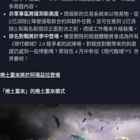
多遊戲內容。
非軍事區將達到新高度。
透過新的交易系統來以物易物、從
[[已消除]] 陣營接取新合約與額外任務，並可在進到 [[已消
除]] 與兩名新頭目正面對決之前，透過工作檯來升級裝備。
排名對戰將於季中登場。
備受期待的遊戲體驗將會成為所有
《現代戰域》
2.0 競爭者的試煉場。對競技對戰帶來的刺激
感仍感到一些悸動嗎？那就在 4 月中參加《現代戰域™》世
界賽吧！
捲土重來將於阿瑪茲拉登場
「捲土重來」的捲土重來模式