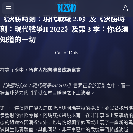
《決勝時刻》
《決勝時刻：現代戰域 2.0》及《決勝時
刻：現代戰爭II 2022》及第 3 季：你必須
知道的一切
Call of Duty
在第 3 季中，所有人都有機會成為贏家
《決勝時刻®：現代戰爭®II 2022》
世界正處於混亂之中，而一
場全球勢力的鬥爭就在眾目睽睽之下上演著。
第 141 特遣隊正深入烏茲斯坦與阿瑪茲拉的邊境，並試著找出準
備發射的洲際導彈。阿瑪茲拉邊境以南，在非軍事區上空擊落飛
機的組織依舊消遙法外，也有情報顯示該區域出現了一座新的黑
獄與生化實驗室。與此同時，非軍事區中的危機爭鬥將越演越