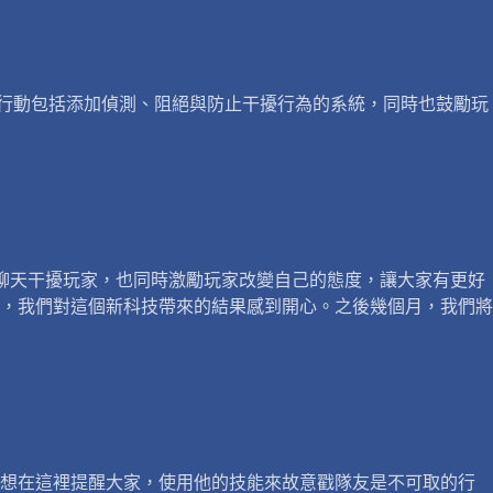
的行動包括添加偵測、阻絕與防止干擾行為的系統，同時也鼓勵玩
出聊天干擾玩家，也同時激勵玩家改變自己的態度，讓大家有更好
，我們對這個新科技帶來的結果感到開心。之後幾個月，我們將
們想在這裡提醒大家，使用他的技能來故意戳隊友是不可取的行