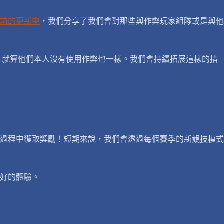
前的更新中
，我們分享了我們會對那些與作弊玩家組隊或是與他
，就算他們本人沒有使用作弊也一樣。我們會持續拓展這樣的措
過程中獲取獎勵！短期來說，我們會透過每個賽季的新競技模式
好的體驗。