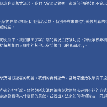
隊友進到萬丈深淵，我們也會緊緊觀察，來確保他的技能不會以
玩家仍在學習如何使用這名英雄，特別是在未來進行競技對戰的
續成長。
的更新中，我們推出了客戶端的實況主防護功能，讓玩家較難利
相同大廳中的其他玩家隱藏自己的 BattleTag。
表現有著很顯著的影響。我們的資料顯示，當玩家開始攻擊與干
帶來的挫折感。雖然與隊友溝通策略與激盪想法是個不錯的方式
能為對戰帶來什麼樣的貢獻，並找出方法來如何帶領隊友一同迎