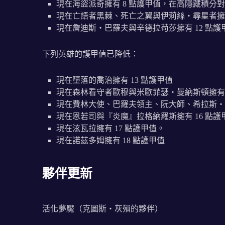
現在海盜派奇擁有 8 點護甲值，在高隱藏積分對戰
現在亡語者黑棘、死亡之翼與伊莉絲‧尋星者擁有
現在詹迪斯‧巴羅夫與辛德拉苟莎擁有 12 點護
下列英雄的護甲值已降低：
現在墮落的喬治擁有 13 點護甲值
現在森林看守者歐穆與米歐菲瑟‧曼納斯頓擁有 
現在費林大使、巴羅夫領主、阮大師、希拉斯‧暗
現在恩若司與『炎魔』拉格納羅斯擁有 16 點護
現在泫瓦拉擁有 17 點護甲值。
現在諾茲多姆擁有 18 點護甲值
夥伴更新
活化夢魘（克圖斯‧灰殞的夥伴）