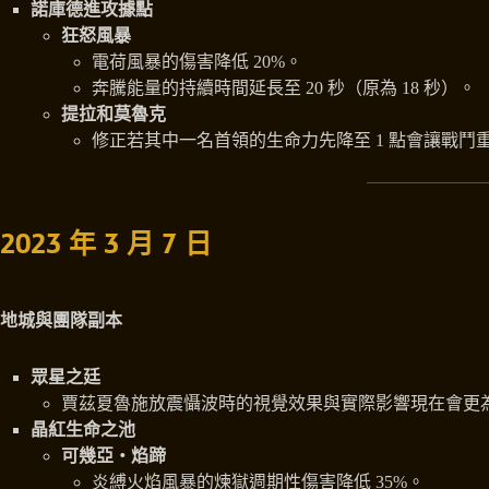
諾庫德進攻據點
狂怒風暴
電荷風暴的傷害降低 20%。
奔騰能量的持續時間延長至 20 秒（原為 18 秒）。
提拉和莫魯克
修正若其中一名首領的生命力先降至 1 點會讓戰鬥
2023 年 3 月 7 日
地城與團隊副本
眾星之廷
賈茲夏魯施放震懾波時的視覺效果與實際影響現在會更
晶紅生命之池
可幾亞‧焰蹄
炎縛火焰風暴的煉獄週期性傷害降低 35%。