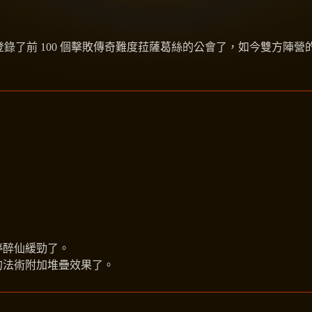
登錄了前 100 個擊敗傳奇難度菈薩葛絲的公會了，如今雙方
停醉仙緩勁了。
的法術附加堆疊效果了。