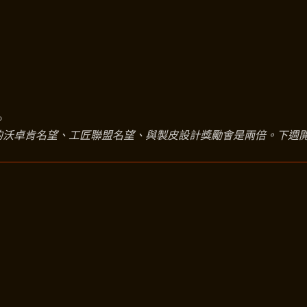
。
的沃卓肯名望、工匠聯盟名望、與製皮設計獎勵會是兩倍。下週