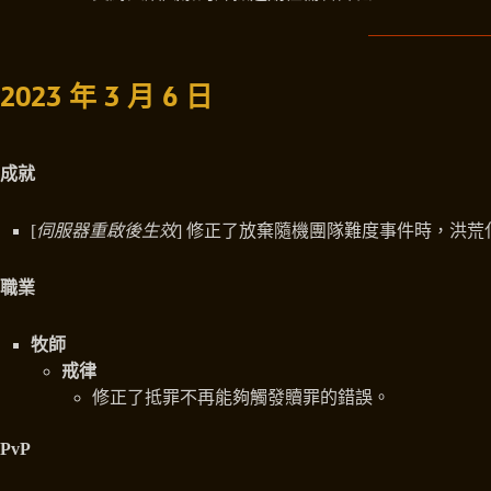
2023 年 3 月 6 日
成就
[
伺服器重啟後生效
] 修正了放棄隨機團隊難度事件時，洪
職業
牧師
戒律
修正了抵罪不再能夠觸發贖罪的錯誤。
PvP