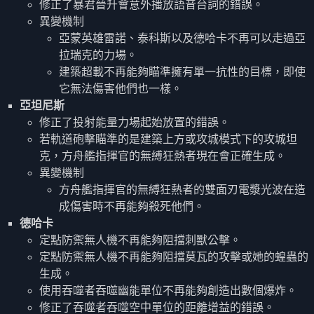
修正了暴君晉升會意外播放語音台詞的錯誤。
異變機制
亞蒙英雄雷諾、泰科斯以及德哈卡不再可以走過亞
拉瑞克的力場。
建築超載不再能夠瞄準擁有單一抗性的目標，即使
它無法傷害他們也一樣。
亞坦尼斯
修正了投射能量力場起始放置的錯誤。
若軌道砲擊瞄準的是建築上方或攻城模式下的攻城坦
克，方舟艦指揮官的無縛狂熱者現在會正確生成。
異變機制
方舟艦指揮官的無縛狂熱者的雙面刃電漿光波在造
成傷害時不再能夠殺死他們。
德哈卡
定點防禦無人機不再能夠阻擋刺獸公擊。
定點防禦無人機不再能夠阻擋莫瓦的攻擊或她的蝗蟲的
生成。
使用吞噬者吞噬幽能單位不再能夠創造出數個爆炸。
修正了吞噬者吞噬空中單位的距離增益的錯誤。