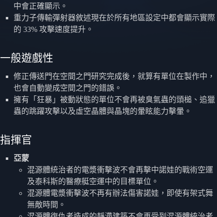
中會正確顯示。
重力子傳輸彈射器敘述現在於所有地區設定中都會顯示實際
的 33% 攻擊速度提升。
一般遊戲性
修正傳送門在空間之門研究完成後，就算有單位在製作中，
也會自動變成空間之門的錯誤。
擁有「狂暴」被動狀態的單位不會再被臭氣蟲的頭槌、追獵
蟲的跳躍攻擊以及虛空晶體與晶塊的暈眩能力擊暈。
指揮官
亞蒙
混源體統治者的電漿衝擊波不會再擊中諾娃的戰術空運
及泰科斯的醫療艇空運中的目標單位。
混源體電漿衝擊波不再有辦法傷害諾娃，即使有架式舞
無敵時間。
混源體復仇者造成的靜滯建築不會再受到混源體統治者