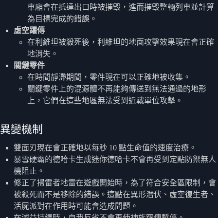
車廂會在抵達出口時被摧毀，進而摧毀整輛列車並計算
為目標完成的錯誤。
虛空躍傳
在利維坦被殺死後，利維坦的地面攻擊效果現在會正確
地消失。
關鍵零件
在時間靜滯期間，零件現在可以正確地被收集。
關鍵零件上的混源體不再能夠傳送到無法通過的地形
上，它們在這些地區無法受到近戰單位攻擊。
異變機制
雙面刃現在會正確地以每秒 10 點生命值的速度治療。
暴雪硬霸的德哈卡生成迷你德哈卡不會再受到定點防禦無人
機阻止。
修正了掃雷者地雷在遊戲開始時，為了符合安全區限制，會
被殺死而不是移除的錯誤。這點在異形潛伏、虛空復生者、
活屍派對在作用時可能會造成問題。
在減益持續時，自我反省不會再使神族躍傳暫停。