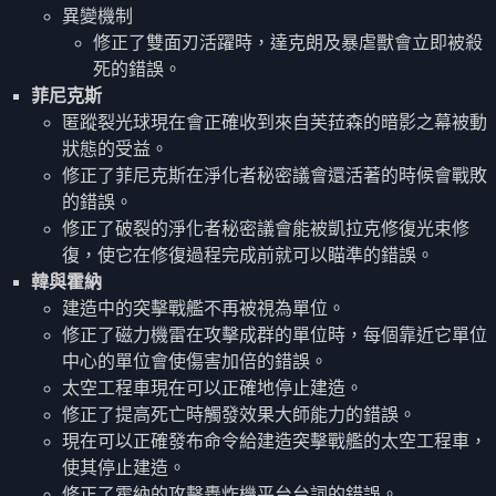
異變機制
修正了雙面刃活躍時，達克朗及暴虐獸會立即被殺
死的錯誤。
菲尼克斯
匿蹤裂光球現在會正確收到來自芙菈森的暗影之幕被動
狀態的受益。
修正了菲尼克斯在淨化者秘密議會還活著的時候會戰敗
的錯誤。
修正了破裂的淨化者秘密議會能被凱拉克修復光束修
復，使它在修復過程完成前就可以瞄準的錯誤。
韓與霍納
建造中的突擊戰艦不再被視為單位。
修正了磁力機雷在攻擊成群的單位時，每個靠近它單位
中心的單位會使傷害加倍的錯誤。
太空工程車現在可以正確地停止建造。
修正了提高死亡時觸發效果大師能力的錯誤。
現在可以正確發布命令給建造突擊戰艦的太空工程車，
使其停止建造。
修正了霍納的攻擊轟炸機平台台詞的錯誤。