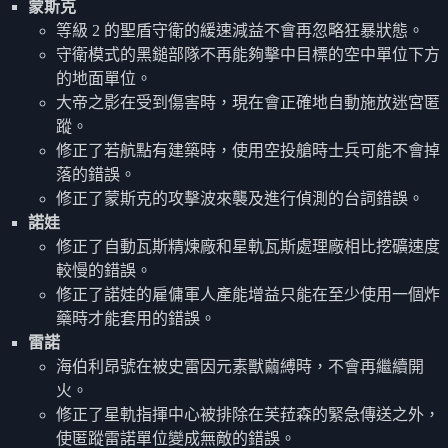
蒙斯克
等級 2 的聖盾守衛的緩速減益不會再忽略狂暴狀態。
守衛模式的黑鎚部隊不再能夠擊中目標的空中單位下方
的地面單位。
大帝之影在受到傷害時，現在會正確地自動施放迷宮匿
蹤。
修正了若航點有建築時，使用空投艙時士兵可能不會掉
落的錯誤。
修正了蒙斯克的攻擊波來襲及進行偵測的台詞錯誤。
諾娃
修正了自動瓦斯精煉廠和星軌瓦斯處理廠相比挖礦速度
較慢的錯誤。
修正了諾娃的雇傭軍人產能增益只能在至少使用一個炸
藥時才能套用的錯誤。
雷諾
海伯利昂號在被史雷因元素獸繭縛時，不會再繼續開
火。
修正了星軌指揮中心被排除在芙菈森的緊急傳送之外，
使匿蹤雷諾單位變成無敵的錯誤。