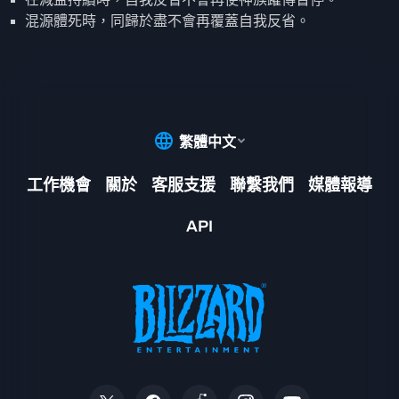
混源體死時，同歸於盡不會再覆蓋自我反省。