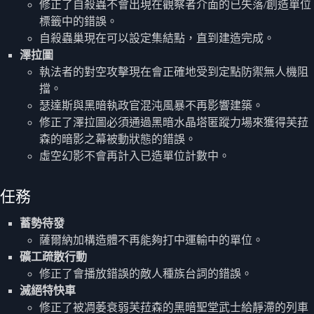
修正了自殺蟲不會出現在觀察者介面的已失落/創造單位
標籤中的錯誤。
自殺蟲巢現在可以設定集結點，直到建造完成。
澤拉圖
執法者的對空攻擊現在會正確地受到定點防禦無人機阻
擋。
瑟達斯與黑暗執政官混沌風暴不再影響建築。
修正了澤拉圖必須通過黑暗水晶塔匿蹤力場來獲得芙菈
森的暗影之幕被動狀態的錯誤。
虛空幻影不會再計入已造單位計數中。
任務
蓄勢待發
薩爾納加構造體不再能夠打中運輸中的單位。
礦工疏散行動
修正了會播放錯誤的敵人種族台詞的錯誤。
滅絕特快車
修正了被凋萎衰弱芙菈森的黑暗聖堂武士給靜滯的列車