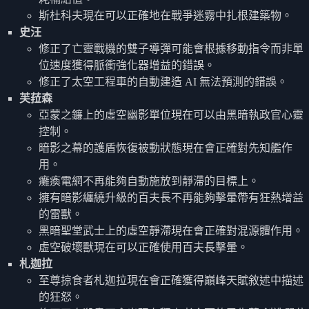
斯杜科夫現在可以正確地在戰爭迷霧中扎根建築物。
史汪
修正了亡靈戰機的雙子導彈可能會根據移動指令而非單
位速度獲得脈衝強化器增益的錯誤。
修正了太空工程車的自動建造 AI 無法預測的錯誤。
芙菈森
亞蒙之鐮上的虛空幽影單位現在可以由黑暗執政官心靈
控制。
暗影之幕的護盾恢復被動狀態現在會正確對先知艦作
用。
癱瘓電網不再能夠自動施放到靜滯的目標上。
擁有暗影纏繞升級的百夫長不再能夠擊暈帶有狂熱增益
的雷獸。
黑暗聖堂武士上的虛空靜滯現在會正確對混源體作用。
虛空破壞獸現在可以正確使用百夫長擊暈。
札迦拉
至尊掠食者札迦拉現在會正確獲得巔峰天賦敘述中描述
的狂怒。