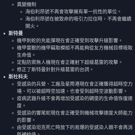
異變機制
海伯利昂號不再會攻擊擁有單一抗性的單位。
海伯利昂號在被致命的吸引力拉住時，不再會繼續
開火。
斯特曼
機甲刺蛇的充能彈現在會正確受到攻擊升級影響。
機甲雷獸的機甲竊取模組不再能夠從友方機械目標吸取
生命值。
定點防禦無人機現在會正確射下超級葛雷的攻擊。
修正了斯特曼針對升級葛雷的台詞。
斯杜科夫
受感染的兵營、工廠及星際港現在會正確獲得超時空力
場、可以被超時空加速，也會受到超時空波動影響。
疫病武器升級不會再增加受感染的碉堡的生命值恢復速
度。
受感染的響尾蛇現在會正確受到機械攻擊速度大師能力
的影響。
由受感染坦克死亡時放下的易爆的受感染人類不會再消
耗補給值。