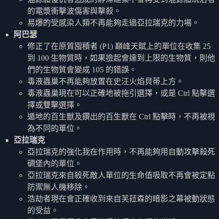
的電漿衝擊波傷害與擊殺。
易爆的受感染人類不再能夠走過亞拉瑞克的力場。
阿巴瑟
修正了在原質囤積者 (P1) 巔峰天賦上的單位在收集 25
到 100 生物質時，如果撿起會達到上限的生物質，則他
們的生物質會變成 105 的錯誤。
毒液蟲巢不再能夠放置在史汪火焰貝蒂上方。
毒液蟲巢現在可以正確地被拖引選擇，或是 Ctrl 點擊選
擇或雙擊選擇。
遁地的百生獸及鑽出的百生獸在 Ctrl 點擊時，不再被視
為不同的單位。
亞拉瑞克
亞拉瑞克的強化我在作用時，不再能夠用自動攻擊殺死
碉堡內的單位。
亞拉瑞克來自殺死敵人單位的生命值吸取不再會被定點
防禦無人機移除。
浩劫者現在會正確收到來自芙菈森的暗影之幕被動狀態
的受益。