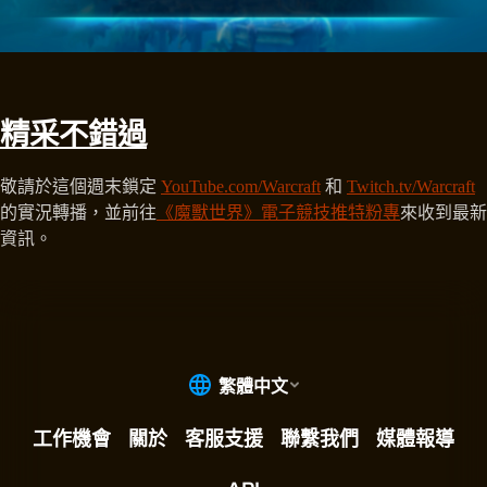
精采不錯過
敬請於這個週末鎖定
YouTube.com/Warcraft
和
Twitch.tv/Warcraft
的實況轉播，並前往
《魔獸世界》電子競技推特粉專
來收到最新
資訊。