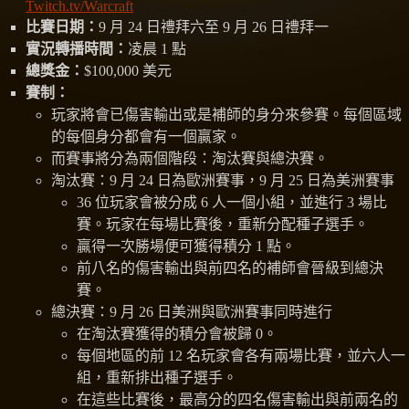
Twitch.tv/Warcraft
比賽日期：
9 月 24 日禮拜六至 9 月 26 日禮拜一
實況轉播時間：
凌晨 1 點
總獎金：
$100,000 美元
賽制：
玩家將會已傷害輸出或是補師的身分來參賽。每個區域
的每個身分都會有一個贏家。
而賽事將分為兩個階段：淘汰賽與總決賽。
淘汰賽：9 月 24 日為歐洲賽事，9 月 25 日為美洲賽事
36 位玩家會被分成 6 人一個小組，並進行 3 場比
賽。玩家在每場比賽後，重新分配種子選手。
贏得一次勝場便可獲得積分 1 點。
前八名的傷害輸出與前四名的補師會晉級到總決
賽。
總決賽：9 月 26 日美洲與歐洲賽事同時進行
在淘汰賽獲得的積分會被歸 0。
每個地區的前 12 名玩家會各有兩場比賽，並六人一
組，重新排出種子選手。
在這些比賽後，最高分的四名傷害輸出與前兩名的