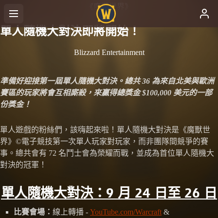
《魔獸世界》
單人隨機大對決即將開始！
Blizzard Entertainment
準備好迎接第一屆單人隨機大對決。總共 36 為來自北美與歐洲
賽區的玩家將會互相廝殺，來贏得總獎金 $100,000 美元的一部
份獎金！
單人遊戲的粉絲們，該嗨起來啦！單人隨機大對決是《魔獸世
界》©電子競技第一次單人玩家對玩家，而非團隊間競爭的賽
事。總共會有 72 名鬥士會為榮耀而戰，並成為首位單人隨機大
對決的冠軍！
單人隨機大對決：9 月 24 日至 26 日
比賽會場：
線上轉播 -
YouTube.com/Warcraft
&