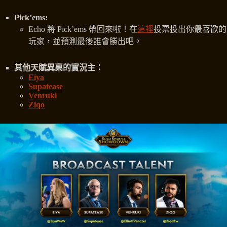
Pick’ems:
Echo 將 Pick’ems 帶回來啦！在
這裡
投票投出你最喜歡的
玩家，並預測最後誰會勝出吧。
其他天賦異稟的實況主：
Eiya
Supatease
Venruki
Ziqo