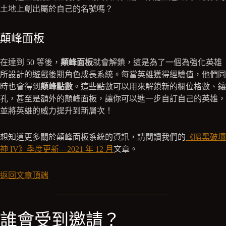
土地上創出屬於自己的名號嗎？
顛峰面板
在達到 50 等後，
顛峰面板
就會解鎖，這是為了一個為強化英雄
所設計的遊戲後期角色成長系統。每當英雄獲得經驗值，他們同
時也會得到
顛峰點數
。這些點數可以用來解鎖新的欄位格數、鑲
孔，甚至是額外的顛峰面板，讓你可以進一步自訂自己的英雄，
並將英雄的威力提升到新層次！
想知道更多關於顛峰面板系統的資訊，請閱讀我們的
《暗黑破壞
神 IV》季度更新—2021 年 12 月
文章。
返回文章頂端
誰會受到邀請？