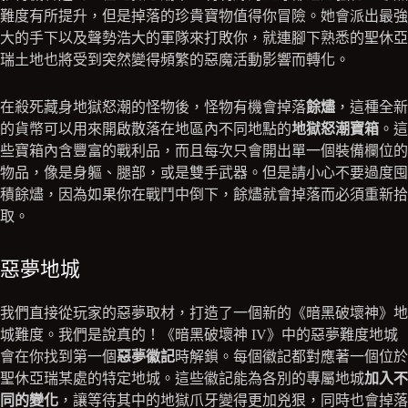
難度有所提升，但是掉落的珍貴寶物值得你冒險。她會派出最強
大的手下以及聲勢浩大的軍隊來打敗你，就連腳下熟悉的聖休亞
瑞土地也將受到突然變得頻繁的惡魔活動影響而轉化。
在殺死藏身地獄怒潮的怪物後，怪物有機會掉落
餘燼
，這種全新
的貨幣可以用來開啟散落在地區內不同地點的
地獄怒潮寶箱
。這
些寶箱內含豐富的戰利品，而且每次只會開出單一個裝備欄位的
物品，像是身軀、腿部，或是雙手武器。但是請小心不要過度囤
積餘燼，因為如果你在戰鬥中倒下，餘燼就會掉落而必須重新拾
取。
惡夢地城
我們直接從玩家的惡夢取材，打造了一個新的《暗黑破壞神》地
城難度。我們是說真的！《暗黑破壞神 IV》中的惡夢難度地城
會在你找到第一個
惡夢徽記
時解鎖。每個徽記都對應著一個位於
聖休亞瑞某處的特定地城。這些徽記能為各別的專屬地城
加入不
同的變化
，讓等待其中的地獄爪牙變得更加兇狠，同時也會掉落