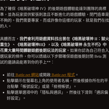
為了確保《暗黑破壞神 IV》的後期遊戲體驗能達到團隊的高標
準，並為玩家提供緊張刺激且不斷進化的遊戲體驗，閉門造車是
不夠的。我們需要專家，而或許像你這樣的玩家，就是我們在找
的人。
具體而言，
我們會利用遊戲資料找出曾在《暗黑破壞神 II：獄火
重生》、《暗黑破壞神III》，以及《暗黑破壞神 永生不朽》中
花費大量時間體驗遊戲後期玩法的玩家
。如果你認為自己符合入
選玩家的條件，你可以透過以下步驟確保遊戲後期封閉 Beta 測
試的邀請函能寄到你的手上**：
前往
Battle.net 網站
或開啟
Battle.net 程式
。
點擊顯示在螢幕右上角的使用者名稱，然後根據你所在的平
台點擊「帳號設定」或是「檢視帳號」。
點擊選單選項中的「隱私與通訊」，然後往下滑到「通訊偏
好設定」。