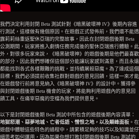
我們決定利用封閉 Beta 測試針對《暗黑破壞神 IV》後期內容進
行測試，這樣做有幾個原因。在遊戲正式發佈前，我們還不能透
露莉莉絲重返聖休亞瑞的完整故事，因此在封閉遊戲後期 Beta
公測期間，玩家將進入劇情任務完成後的聖休亞瑞進行體驗。此
外，對很多玩家來說，《暗黑破壞神》的遊戲後期是他們最喜歡
的部分，因此我們想確保這個部分能讓玩家感到滿意，而且永遠
都能找到各式各樣艱難的挑戰，並持續屠殺惡魔。為了達成這個
目標，我們必須提前收集社群對遊戲的意見回饋，這樣一來才能
在遊戲發行前將意見納入《暗黑破壞神 IV》的設計中。獲得參
與封閉遊戲後期 Beta 機會的玩家，將能夠利用遊戲內的意見回
饋工具，在痛宰惡魔的空檔為我們提供意見。
以下是封閉遊戲後期 Beta 測試中所包含的遊戲後期內容清單：
地獄怒潮、惡夢地城、亡者低語、憎恨之地，以及顛峰面板
。在
遊戲中體驗這些特色的過程中，請累積足夠的技巧以及知識並仔
細思考如何運用，因為如果你想打敗封閉遊戲後期 Beta 測試的