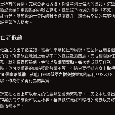
更稀有的寶物。完成惡夢地城後，你會拿到更強大的徽記，這些
徽記會給你更艱難的挑戰去克服，像是賦予地城的怪物「不死」
能力等。隨著你的世界階級難度逐漸提升，還會有全新的惡夢地
城等著你去探索。
亡者低語
低語之樹出了點差錯，需要你來幫忙扭轉局勢。在聖休亞瑞各個
角落，玩家能在地圖上看見不同的低語散落四處。完成相關的任
務，就能獲得經驗值、金幣以及
幽暗獎勵
。每次完成低語任務
時，你可以獲得的幽暗獎勵數量不等，不過只要從逝者身上
取得
10 個幽暗獎勵
，就能用來跟
低語之樹交換
豐富的戰利品以及經
驗，作為你英勇行為的獎賞。
玩家在地圖上可以看見的低語類型會頻繁輪替，一天之中也會出
現新的低語讓你可以去找尋。每個低語完成可獲得的獎勵以及經
驗值都不同。