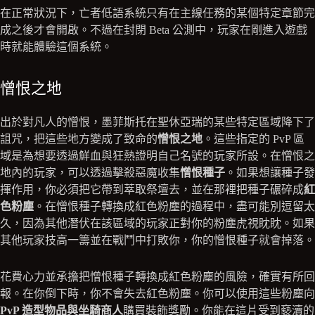
在正常狀況下，亡者低語系統只有在主線任務的某個特定章節完
成之後才會開啟。不過在封閉 Beta 公測中，玩家在剛進入遊戲
時就能體驗這個系統。
憎恨之地
出於對凡人的憎恨，墨菲斯托在聖休亞瑞的某些特定區域降下了
詛咒，把這些地方變成了致命的
憎恨之地
。這些指定的 PvP 區
域是為想要透過鮮血與狂熱證明自己名號的玩家所設。在憎恨之
地內的玩家，可以透過擊殺惡魔收集
憎恨種子
。如果想讓種子發
揮作用，你必須把它帶到萃取祭壇去，並在那裡把種子碾碎成
紅
色粉塵
。在憎恨種子轉換成紅色粉塵的過程中，盡可能別逗留太
久，因為其他潛伏在該區域的玩家正對你的粉塵虎視眈眈。如果
其他玩家技高一籌並在戰鬥中打敗你，你的憎恨種子就會掉落。
花費心力並承擔把憎恨種子轉換成紅色粉塵的風險，確實有所回
報。在你倒下時，你不會失去紅色粉塵。你可以使用這些粉塵向
PvP 造型物品與坐騎商人
購買裝飾獎勵。你能在這片受到褻瀆的