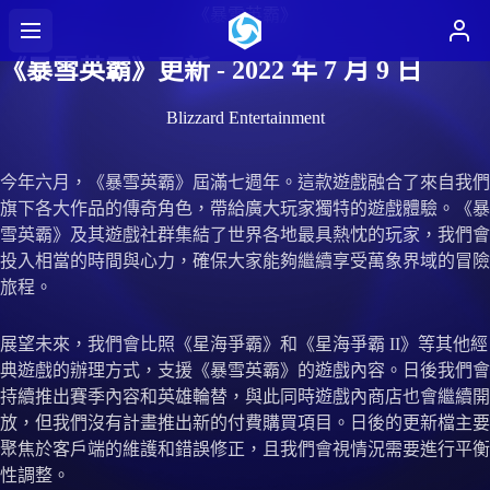
《暴雪英霸》
《暴雪英霸》更新 - 2022 年 7 月 9 日
Blizzard Entertainment
今年六月，《暴雪英霸》屆滿七週年。這款遊戲融合了來自我們
旗下各大作品的傳奇角色，帶給廣大玩家獨特的遊戲體驗。《暴
雪英霸》及其遊戲社群集結了世界各地最具熱忱的玩家，我們會
投入相當的時間與心力，確保大家能夠繼續享受萬象界域的冒險
旅程。
展望未來，我們會比照《星海爭霸》和《星海爭霸 II》等其他經
典遊戲的辦理方式，支援《暴雪英霸》的遊戲內容。日後我們會
持續推出賽季內容和英雄輪替，與此同時遊戲內商店也會繼續開
放，但我們沒有計畫推出新的付費購買項目。日後的更新檔主要
聚焦於客戶端的維護和錯誤修正，且我們會視情況需要進行平衡
性調整。