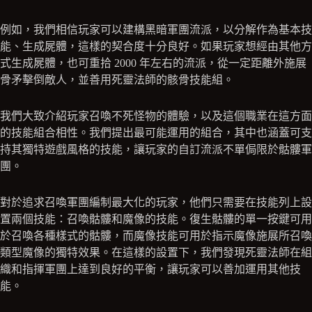
例如，我們相信玩家可以建構黑暗軍團流派，以分解作為基本技
能、生成屍體，這樣的契合度十分良好。如果玩家想經由其他方
式生成屍體，也可重拾 2000 年左右的流派，從一定距離外施展
骨矛擊倒敵人，並善用死靈法師的骸骨技能組。
我們大致介紹玩家召喚不死怪物的體驗，以及這個職業在這方面
的技能組合相性。我們提出最可能運用的組合，其中也涵蓋可支
持其獨特遊戲風格的技能，讓玩家的自訂流派不單侷限於骷髏軍
團。
對於追求召喚軍團編制最大化的玩家，他們只需要在技能列上設
置兩個技能：召喚骷髏和魔像的技能。復生骷髏的單一按鍵可用
於召喚各種樣式的骷髏，而魔像技能可用於指示魔像施展所召喚
類型魔像的獨特效果。在這樣的設置下，我們發現死靈法師在組
織和指揮軍團上達到良好的平衡，讓玩家可以善加運用其他技
能。