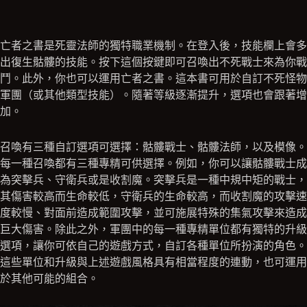
亡者之書是死靈法師的獨特職業機制。在登入後，技能欄上會多
出復生骷髏的技能。按下這個按鍵即可召喚出不死戰士來為你戰
鬥。此外，你也可以運用亡者之書。這本書可用於自訂不死怪物
軍團（或其他類型技能）。隨著等級逐漸提升，選項也會跟著增
加。
召喚有三種自訂選項可選擇：骷髏戰士、骷髏法師，以及模像。
每一種召喚都有三種專精可供選擇。例如，你可以讓骷髏戰士成
為突擊兵、守衛兵或是收割魔。突擊兵是一種中規中矩的戰士，
其傷害較高而生命較低，守衛兵的生命較高，而收割魔的攻擊速
度較慢、對面前造成範圍攻擊，並可施展特殊的集氣攻擊來造成
巨大傷害。除此之外，軍團中的每一種專精單位都有獨特的升級
選項，讓你可依自己的遊戲方式，自訂各種單位所扮演的角色。
這些單位和升級與上述遊戲風格具有相當程度的連動，也可運用
於其他可能的組合。