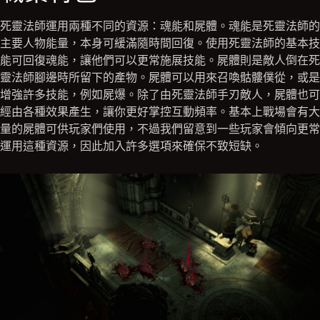
死靈法師運用兩種不同的資源：魂能和屍體。魂能是死靈法師的
主要人物能量，本身可緩滿隨時間回復。使用死靈法師的基本技
能可回復魂能，讓他們可以更常施展技能。屍體則是敵人倒在死
靈法師腳邊時所留下的產物。屍體可以用來召喚骷髏僕從，或是
增強許多技能，例如屍爆。除了由死靈法師手刃敵人，屍體也可
經由各種效果產生，讓你更好掌控互動頻率。基本上戰場會有大
量的屍體可供玩家們使用，不過我們留意到一些玩家會傾向更常
運用這種資源，因此加入許多選項來確保不致短缺。