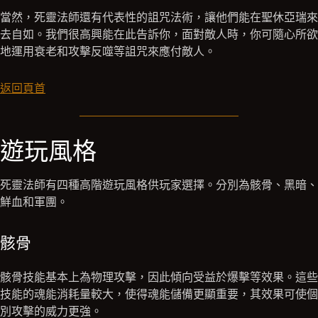
當然，死靈法師還有代表性的詛咒法術，讓他們能在聖休亞瑞來
去自如。我們很高興能在此告訴你，面對敵人時，你可隨心所欲
地運用衰老和攻擊反噬等詛咒來應付敵人。
返回頁首
遊玩風格
死靈法師有四種高階遊玩風格供玩家選擇。分別為骸骨、黑暗、
鮮血和軍團。
骸骨
骸骨技能基本上為物理攻擊，因此傾向受益於爆擊等效果。這些
技能的魂能消耗量較大，使得魂能儲備更顯重要，其效果可使個
別攻擊的威力更強。