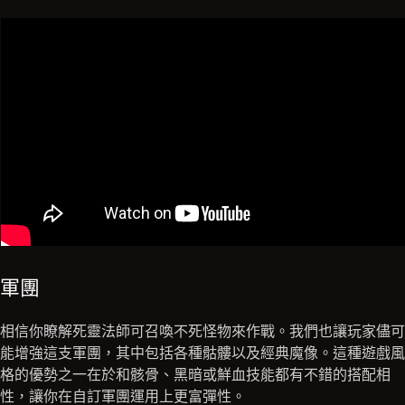
軍團
相信你瞭解死靈法師可召喚不死怪物來作戰。我們也讓玩家儘可
能增強這支軍團，其中包括各種骷髏以及經典魔像。這種遊戲風
格的優勢之一在於和骸骨、黑暗或鮮血技能都有不錯的搭配相
性，讓你在自訂軍團運用上更富彈性。