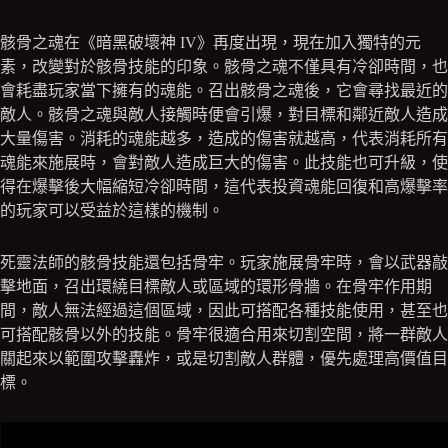
骸骨之魂在《暗黑破壞神 IV》再度出現，現在加入獨特的元
素，改變對於骸骨技能的印象。骸骨之魂不僅具有冷卻時間，也
會耗盡玩家當下擁有的魂能。召出骸骨之魂後，它會尋找最近的
敵人。骸骨之魂與敵人接觸時便會引爆，對目標和鄰近敵人造成
大量傷害。消耗的魂能越多，造成的傷害就越高，代表消耗所有
魂能來施展時，會對敵人造成巨大的傷害。此技能也可升級，使
得在爆擊後大幅縮短冷卻時間，這代表投資魂能回復和高爆擊率
的玩家可以受益於這樣的機制。
死靈法師的骸骨技能還包括骨牢。玩家施展骨牢時，會以武器敲
擊地面，召出環繞目標敵人或區域的環形骨牆。在骨牢作用期
間，敵人無法經過這個區域，因此可搭配各種技能使用，甚至也
可搭配骸骨以外的技能。骨牢很適合用來切割空間，將一群敵人
關起來以範圍攻擊轟炸，或是切割敵人群體，優先處理高價值目
標。