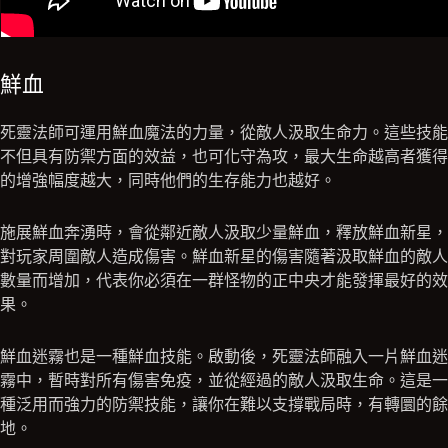
鮮血
死靈法師可運用鮮血魔法的力量，從敵人汲取生命力。這些技能
不但具有防禦方面的效益，也可化守為攻，最大生命越高者獲得
的增強幅度越大，同時他們的生存能力也越好。
施展鮮血奔湧時，會從鄰近敵人汲取少量鮮血，釋放鮮血新星，
對玩家周圍敵人造成傷害。鮮血新星的傷害隨著汲取鮮血的敵人
數量而增加，代表你必須在一群怪物的正中央才能發揮最好的效
果。
鮮血迷霧也是一種鮮血技能。啟動後，死靈法師融入一片鮮血迷
霧中，暫時對所有傷害免疫，並從經過的敵人汲取生命。這是一
種泛用而強力的防禦技能，讓你在難以支撐戰局時，有轉圜的餘
地。