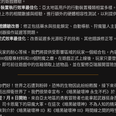
家的遊戲體驗。
oid 裝置執行效率最佳化：
亞太地區用戶的行動裝置種類相當多樣
段上市的相關數據與經驗，進行額外的硬體相容性測試，以利提
。
戲體驗改善：
修正包括藥水與技能鎖定、自動導航、狩魔獵人主
控制器操作延遲等問題。
程式效率最佳化：
改善延遲多光源粒子的技術、其他錯誤修正等
玩家的耐心等候，我們將提供受影響區域的玩家一個組合包，內
100個廢棄材料和10個附魔之塵。在遊戲正式上線後，玩家只要
，即可前往遊戲中的信箱領取上述物品，並在聖修亞瑞展開冒險
你們好！世界之石遭到粉碎，恐怖的生物因此紛紛甦醒，接下來
出捍衛世界了。我們很榮幸宣布，《暗黑破壞神 永生不朽》於 6 
從
7
月
8
日開始
，來自亞太地區的勇敢冒險者也能拿起武器挺身
』司卡恩麾下的惡魔大軍。在這次《暗黑破壞神》不為人知的精
到介於《暗黑破壞神 II》和《暗黑破壞神 III》時間線之間的