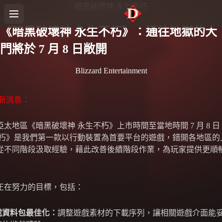
暗黑破壞神 永生不朽
《暗黑破壞神 永生不朽》：通往地獄的大
門將於 7 月 8 日敞開
Blizzard Entertainment
日最新消息：
太地區《暗黑破壞神 永生不朽》上市時間至當地時間 7 月 8 
不朽》是我們第一款以行動裝置為首要平台的遊戲，錯開各地區的
從不同階段汲取經驗，藉此改善後續階段作業，為玩家提供更順
正在努力的目標，包括：
載資料包最佳化：
調整遊戲素材的下載序列，讓相關遊戲介面能