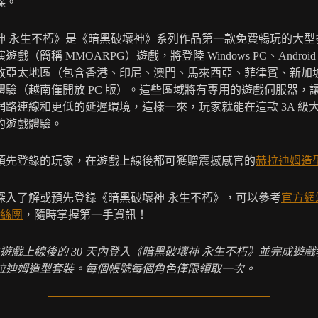
謀。
神 永生不朽》是《暗黑破壞神》系列作品第一款免費暢玩的大型
戲（簡稱 MMOARPG）遊戲，將登陸 Windows PC、Android 
放亞太地區（包含香港、印尼、澳門、馬來西亞、菲律賓、新加
體驗（越南僅開放 PC 版）。這些區域將有專用的遊戲伺服器，
網路連線和更低的延遲環境，這樣一來，玩家就能在這款 3A 級
的遊戲體驗。
預先登錄的玩家，在遊戲上線後都可獲贈震撼感官的
赫拉迪姆造
深入了解或預先登錄《暗黑破壞神 永生不朽》，可以參考
官方網
粉絲團
，隨時掌握第一手資訊！
遊戲上線後的
30
天內登入《暗黑破壞神
永生不朽》並完成遊戲
拉迪姆造型套裝。每個帳號每個角色僅限領取一次。