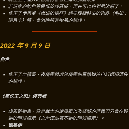
若玩家的釣魚等級低於該區域，現在可以釣到尼波斯了。
修正了使用從《燃燒的遠征》經典版轉移來的物品（例如：
暗月卡）時，會消除所有物品的錯誤。
2022 年 9 月 9 日
角色
修正了血精靈、夜精靈與虛無精靈的黑暗遊俠自訂選項消失
的錯誤。
《巫妖王之怒》經典版
旋風斬動畫，像是戰士的旋風斬以及盜賊的飛舞刀刃會在移
動的時候顯示（之前僅站著不動的時候顯示）。
德魯伊