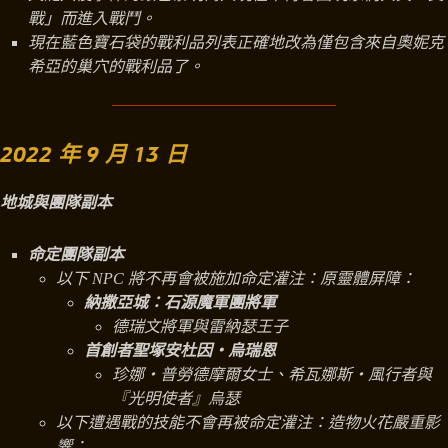
戰」而進入戰鬥。
現在藍色寶石袋的戰利品列表正確地改為僅包含來自奧妮克
希亞的巢穴的戰利品了。
2022 年 9 月 13 日
地城與團隊副本
命定團隊副本
以下 NPC 將不再會被施加命定灌注：原靈體屏障：
納撒亞城：石源魔軍團將軍
德瑞文將軍與雷納瑟王子
首創者聖塚安杜因‧烏瑞恩
珍娜‧普勞德摩爾女士、希瓦娜斯‧風行者與
『光明使者』烏瑟
以下遭遇戰的技能不會再被命定灌注：造物火花嚴重影
響：