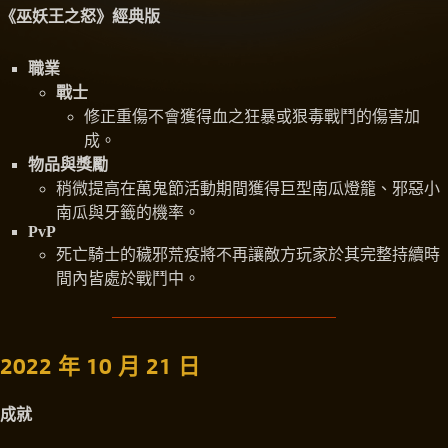
《巫妖王之怒》經典版
職業
戰士
修正重傷不會獲得血之狂暴或狠毒戰鬥的傷害加
成。
物品與獎勵
稍微提高在萬鬼節活動期間獲得巨型南瓜燈籠、邪惡小
南瓜與牙籤的機率。
PvP
死亡騎士的穢邪荒疫將不再讓敵方玩家於其完整持續時
間內皆處於戰鬥中。
2022 年 10 月 21 日
成就