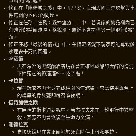
中消失的問題。
修正在「幽暗城之戰」中，瓦里安‧烏瑞恩國王會攻擊與事
件無關的 NPC 的問題。
修正在任務「任務：毀掉瘟疫！」中，若玩家的物品欄內已
有礦錘的精確炸彈，格銳爾‧礦錘不會提供另一趟飛行的問
題。
修正任務「最後的儀式」中，在特定情況下玩家可能導致薩
沙理安卡死的問題。
啤酒節
黑石深淵的黑鐵釀酒者現在會正確地於酩酊大醉的情況
下掉落它的恐酒酒杯。乾了啦！
卡拉贊
現在玩家不再需要完成相關的任務線，只需使用露台上
的燻黑的骨灰甕即可召喚夜禍。
俄特加德之巔
在無情的斯卡迪對戰中，若古拉夫未在一趟飛行中被擊
殺，其應不再會恢復至生命力全滿。
剛德拉克
史拉德銳現在會正確地於死亡時停止召喚毒蛇。