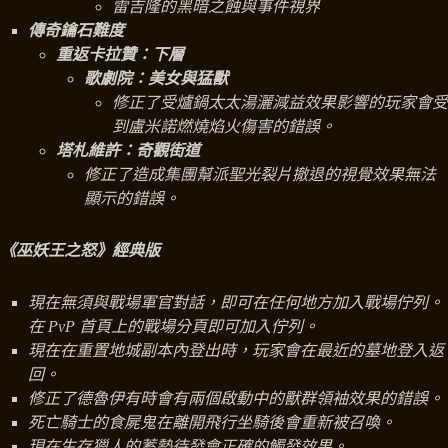
雷吉隆的黑暗之蝕與事件視界
傳奇鑰石難度
重返卡拉贊：下層
歌劇院：美女與猛獸
修正了受爐鍋太太湯灑減益效果影響的玩家會受
到盧米諾燃燒焰火傷害的錯誤。
塔札維許：奇觀街道
修正了造成集團幫派聖光裂片撤退的視覺效果無法
顯示的錯誤。
《巫妖王之怒》經典版
現在無須與戰場軍官對話，即可在任何地方加入戰場佇列。
在 PvP 首頁上的戰場分頁即可加入佇列。
現在在重置地城副本內登出時，玩家會在最近的墓地登入返
回。
修正了德魯伊有時會有兩個啟動中的獸群領袖效果的錯誤。
死亡騎士的食屍鬼在離開飛行坐騎後會重新被召喚。
現在生存獵人的蓄勢待發會正確的觸發效果。