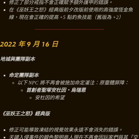
修正了部分戒指不會正確賦予額外護甲的錯誤。
在《巫妖王之怒》經典版前夕改版前使用的高強度恆金魚
線，現在會正確的提高 +5 點釣魚技能（舊版為 +2）
2022 年 9 月 16 日
地城與團隊副本
命定團隊副本
以下 NPC 將不再會被施加命定灌注：原靈體屏障：
首創者聖塚安杜因‧烏瑞恩
安杜因的希望
《巫妖王之怒》經典版
修正可能導致凍結的視覺效果永遠不會消失的錯誤。
天譴入侵事件的銀色黎明商人現在不再會因玩家們與其「交