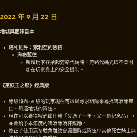
2022 年 9 月 22 日
地城與團隊副本
塔札維許：索利亞的險招
海布藍德
新增玩家在拾起旁路代碼時，旁路代碼光環不會附
加在玩家身上的安全機制。
《巫妖王之怒》經典版
等級超過 68 級的玩家現在可透過尋求組隊來尋找啤酒節寇
仁‧恐酒地城的隊伍。
現在可以獲得啤酒節任務「又過了一年，又一個紀念品」，
並會給予本年度的啤酒節酒杯獎勵。
修正了使用凜冬號角雕紋會讓團隊或隊伍中其他死亡騎士無