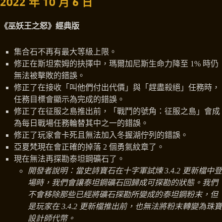
2022 年 10 月 6 日
《巫妖王之怒》經典版
集合石不再有最大等級上限。
修正在斯坦索姆的抉擇中，瑪爾加尼斯生命力降至 1% 時仍
無法被擊敗的錯誤。
修正了在接收「叫他們付出代價」與「趕盡殺絕」任務時，
任務目標會顯示為完成的錯誤。
修正了在征服之島推出前，「戰鬥的號角：征服之島」會成
為每日戰場任務輪替其中之一的錯誤。
修正了玩家會卡死且無法加入冬握湖佇列的錯誤。
亞夏梵現在會正確的掉落 2 個勇氣紋章了。
現在無法再探勘泰坦鋼礦石了。
開發者說明：當史詩寶石在十字軍試煉 3.4.2 更新檔中登
場時，我們會讓泰坦鋼礦石回歸成可探勘的狀態。我們
不會移除那些已經將礦石探勘所變成的泰坦鋼粉末，但
是玩家在 3.4.2 更新檔推出前，也無法將粉末轉變為珠寶
設計師代幣。