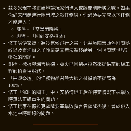
茲多米現在將正確地讓玩家們進入或離開幽暗城之戰。如果
你尚未開始進行幽暗城之戰任務線，你必須要完成以下任務
才能進入：
部落 – 「當黑暗降臨」
聯盟 – 「回到安格拉薩」
修正讓傳家寶、寒冷氣候飛行之書、北裂境陣營頭盔附魔秘
紋以及霍迪爾之子護肩銘文無法轉移給另一個《魔獸世界》
帳號的問題。
銅拴‧械扳與瑞吉納德‧弧火已回到達拉然來提供宗師級工
程師拍賣場服務。
「摧毀祭壇」的任務物品召喚大師之杖掉落率提高為
100%。
修正「沉睡的國王」中，安格博妲王后在特定情況下被擊敗
時無法正確重生的問題。
修正玩家在德拉克薩隆要塞擊敗預言者薩隆杰後，會於跳入
水池中時斷線的問題。