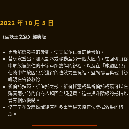
2022 年 10 月 5 日
《巫妖王之怒》經典版
更新隨機戰場的獎勵，使其賦予正確的榮譽值。
若玩家登出、加入副本或移動至另一個大陸時，在回聲山谷
中解放被網住的十字軍所獲得的祝福，以及在「龍顱囚犯」
任務中釋放囚犯所獲得的強效力量祝福、堅韌禱言與戰鬥怒
吼現在會被移除。
祈倫托指環、祈倫托之戒、祈倫托璽戒與祈倫托戒環可以在
購買兩小時內向商人領回全額退費。這些提升階級的戒指也
會有相似機制。
修正了在改變區域後有些多重等級天賦無法發揮效果的錯
誤。