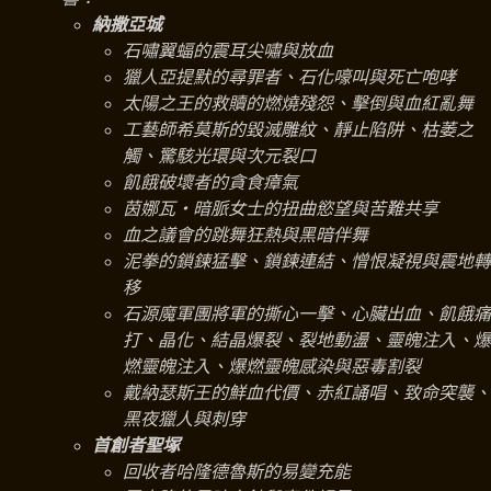
納撒亞城
石嘯翼蝠的震耳尖嘯與放血
獵人亞提默的尋罪者、石化嚎叫與死亡咆哮
太陽之王的救贖的燃燒殘怨、擊倒與血紅亂舞
工藝師希莫斯的毀滅雕紋、靜止陷阱、枯萎之
觸、驚駭光環與次元裂口
飢餓破壞者的貪食瘴氣
茵娜瓦‧暗脈女士的扭曲慾望與苦難共享
血之議會的跳舞狂熱與黑暗伴舞
泥拳的鎖鍊猛擊、鎖鍊連結、憎恨凝視與震地轉
移
石源魔軍團將軍的撕心一擊、心臟出血、飢餓痛
打、晶化、結晶爆裂、裂地動盪、靈魄注入、爆
燃靈魄注入、爆燃靈魄感染與惡毒割裂
戴納瑟斯王的鮮血代價、赤紅誦唱、致命突襲、
黑夜獵人與刺穿
首創者聖塚
回收者哈隆德魯斯的易變充能