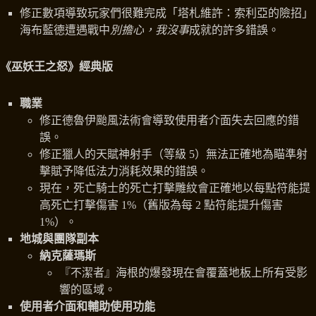
修正數項導致玩家們很難完成「塔札維許：索利亞的險招」
海布藍德遭遇戰中
別擔心，我沒事
成就的許多錯誤。
《巫妖王之怒》經典版
職業
修正德魯伊颱風法術會導致使用者介面失去回應的錯
誤。
修正獵人的天賦神射手（等級 5）無法正確地為瞄準射
擊賦予降低法力消耗效果的錯誤。
現在，死亡騎士的死亡打擊雕紋會正確地以每點符能提
高死亡打擊傷害 1%（舊版為每 2 點符能提升傷害
1%）。
地城與團隊副本
納克薩瑪斯
『不潔者』海根的爆發現在會覆蓋地板上所有受影
響的區域。
使用者介面和輔助使用功能