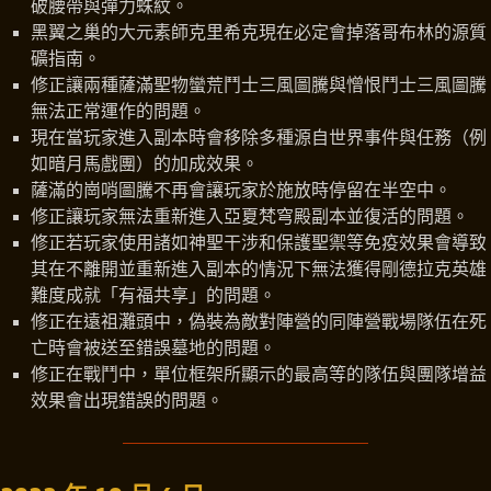
破腰帶與彈力蛛紋。
黑翼之巢的大元素師克里希克現在必定會掉落哥布林的源質
礦指南。
修正讓兩種薩滿聖物蠻荒鬥士三風圖騰與憎恨鬥士三風圖騰
無法正常運作的問題。
現在當玩家進入副本時會移除多種源自世界事件與任務（例
如暗月馬戲團）的加成效果。
薩滿的崗哨圖騰不再會讓玩家於施放時停留在半空中。
修正讓玩家無法重新進入亞夏梵穹殿副本並復活的問題。
修正若玩家使用諸如神聖干涉和保護聖禦等免疫效果會導致
其在不離開並重新進入副本的情況下無法獲得剛德拉克英雄
難度成就「有福共享」的問題。
修正在遠祖灘頭中，偽裝為敵對陣營的同陣營戰場隊伍在死
亡時會被送至錯誤墓地的問題。
修正在戰鬥中，單位框架所顯示的最高等的隊伍與團隊增益
效果會出現錯誤的問題。