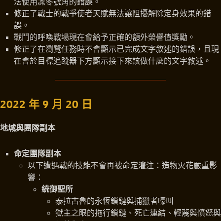
法使用凜冬號角的錯誤。
修正了戰士的戰爭使者天賦無法讓阻擾解除定身效果的錯
誤。
戰鬥的呼喚戰場現在會給予正確的額外榮譽值獎勵。
修正了在瀏覽任務時不會顯示已完成文字敘述的錯誤，且現
在會於目標追蹤器下方顯示接下來該做什麼的文字敘述。
2022 年 9 月 20 日
地城與團隊副本
命定團隊副本
以下遭遇戰的技能不會再被命定灌注：造物火花嚴重影
響：
統御聖所
泰拉古魯的永恆鎖鏈與捕獵者嚎叫
獄主之眼的拖行鎖鏈、死亡連結、輕蔑與憤怒與