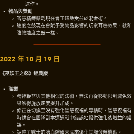
運作。
物品與獎勵
智慧精鍊藥劑現在會正確地受益於混金術。
速度之鼓現在會賦予受物品影響的玩家耳鳴效果，就和
強效速度之鼓一樣。
2022 年 10 月 19 日
《巫妖王之怒》經典版
職業
精神鞭笞與其他相似的法術，無法再從移動限制減免效
果獲得施放速度提升加成。
修正在切換至沒有強化智慧祝福的專精時，智慧祝福有
時候會在團隊副本遭遇戰中錯誤地提供強化後增益的錯
誤。
調整了戰士的嗜血體驗天賦來優化其觸發時機點。