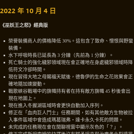
2022 年 10 月 4 日
《巫妖王之怒》經典版
榮譽裝備商人的價格降低 30%。這包含了致命、憎恨與野蠻
裝備。
水下呼吸時長已延長為 3 分鐘（先前為 1 分鐘）。
死亡騎士的強化穢邪領域現在會正確地在身處穢邪領域時降
低符文冷卻時間。
現在習得大地之母賜福天賦後，德魯伊的生命之花效果會正
確地隨加速變動。
戰歌峽谷戰場中的旗幟持有者在持有敵方旗幟 45 秒後會出
現在地圖上。
現在進入冬握湖區域時會更快自動加入序列。
修正在「血肉巨人鬥士」任務期間，如有其他敵方生物被拉
入事件區域中會造成瑪葛瑞弗‧達卡永久卡死的問題。
未完成的任務現在會在閒聊視窗中顯示灰色的「？」。