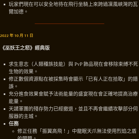
玩家們現在可以安全地待在飛行坐騎上來跨過凜風峽灣的瓦
爾加德。
2022 年 10 月 11 日
《巫妖王之怒》經典版
求生意志（人類種族技能）與 PvP 飾品現在會移除束縛不死
生物的效果。
修正數個資源點在被採集時會顯示「已有人正在拾取」的錯
誤。
充分進食效果會賦予法術能量的盛宴現在會正確地提高治療
能量。
天譴軍團的殘存勢力已經撤退，並且不再會繼續攻擊部分伺
服器的主城。
任務
修正任務「振翼高飛！」中龍眠天爪無法使用烈焰之盾
的問題。