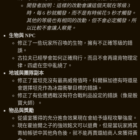
開發者說明：這樣的改動會讓這個天賦在等級 3
時，每 6 秒就觸發，而不是有時候花 9 秒才觸發。
其他的等級也有相同的改動，但不會必定觸發，所
以比較不會讓人察覺。
生物與 NPC
修正了一些玩家所召喚的生物，擁有不正確等級的錯
誤。
古拉夫已經學會如何正確飛行，而且不會再違背物理定
律，四處在空中亂繞了。
地城與團隊副本
修正了當坦克沒有最高威脅值時，科爾蘇加德有時還是
會選擇坦克作為冰霜衝擊目標的錯誤。
修正了有些遭遇戰沒有符合戰利品設定的錯誤（像是骰
寶大師）。
物品與獎勵
從盛宴獲得的充分進食效果現在會給予遠程攻擊強度。
現在霍迪爾之子的強效銘文可以退費，但是當玩家將其
寄給帳號中其他角色後，就不能再賣還給商人來獲得黃