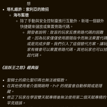
想
塔札維許：索利亞的險招
海布藍德
除了手動與安全控制臺進行互動外，新增一個額外
快捷鍵來儲放或棄置旁路代碼。
開發者說明：致盲的玩家反應旁路代碼的困難
處，因為玩家僅僅使用跟隨指令而無法棄置代碼
或是完成步驟。我們引入了這個替代方案，讓玩
家有機會可以棄置旁路代碼，其他玩家也可以拾
起代碼。
《巫妖王之怒》經典版
聖騎士的腐化聖印再也無法被驅散。
在其他使用者介面開啟時，PvP 的視窗會自動移開或是隱
藏。
修正了玩家在學習雙天賦專精後無法使用第二個天賦專精的
罕見錯誤。