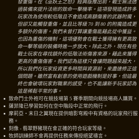
發重傷。在《巫妖王之怒》經典版推出前，戰士無法透
過裝備來提升法術的致命一擊機率。這項發現造成許多
玩家改為使用較低階且不會造成高額傷害的武器附魔，
但卻又能觸發重傷，並且比等級 70 到 80 的附魔造成更
多額外的傷害。我們未曾打算讓重傷能藉此從中獲益。
也因為重傷的機制，這項優勢會在戰士獲得擁有更高致
命一擊等級的裝備時進一步放大。除此之外，現在有些
戰士玩家在尋找額外的低階法術傷害來源，藉此來獲得
更高的重傷傷害。我們認為這樣只會讓問題越來越大，
所以我們在玩家投資更多時間與資源前，來盡速修正這
個問題。雖然富有創意的使用遊戲機制是好事，但這最
終也會破壞玩家對職業的感受，也不能讓新手玩家認為
這是稀鬆平常的事。
致命鬥士外袍可在競技場第 5 賽季期間向競技場商人購買。
薩菲隆已學習如何在空中階段中正常的飛行。
摩莉亞‧末日之翼現在提供暗影穹殿中有資格的玩家飛行服
務。
刻像 - 翡翠野豬現在會正確的符合玩家等級。
牧師訓練師不會再提供任務來傳授絕望禱言。