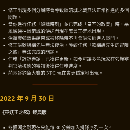
修正出現多個分層時會導致幽暗城之戰無法正常推進的多個
問題。
當你進行任務「殺戮時刻」並已完成「皇室的政變」時，暴
風城通往幽暗城的傳送門現在應會正確地出現。
活體爆彈效果結束或被移除時不再會讓法師進入戰鬥。
修正讓軟綿綿先生無法復活，導致任務「軟綿綿先生的冒險
之旅」無法完成的問題。
任務「諄諄善誘」已獲得更新，如今可讓多名玩家在旁觀審
判官哈拉德的審訊後獲得任務進度。
荊棘谷釣魚大賽的 NPC 現在會更穩定地出現。
2022 年 9 月 30 日
《巫妖王之怒》經典版
冬握湖之戰現在只能每 30 分鐘加入排隊序列一次。