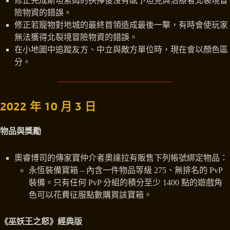
修正完成斯坦索姆的抉擇後沒有賦予坦克與治療者北裂境冒
險物資的錯誤。
修正若寵物對地城的最終首領造成最後一擊，有時會使玩家
無法獲得北裂境冒險物資的錯誤。
在小地圖中追蹤友方、中立與敵方單位時，現在會以顏色區
分。
2022 年 10 月 3 日
物品與獎勵
奧睿博司的傳家寶仲介者奧達拉有販售下列帳號綁定物品：
永恆裝備寶箱 – 內含一件物品等級 275、無排名的 PvP
裝備。只有任何 PvP 分組的積分至少 1400 點的遊戲角
色可以花費征服點數購買該寶箱。
《巫妖王之怒》經典版