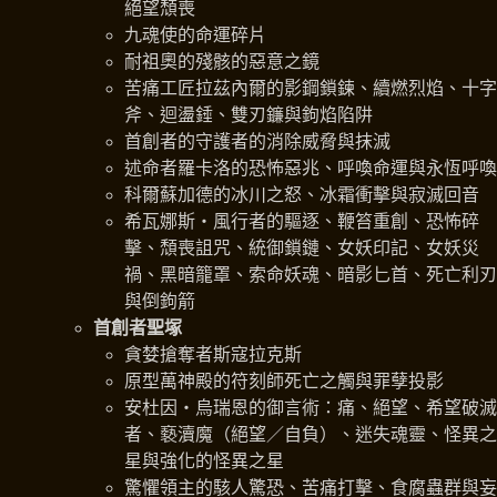
絕望頹喪
九魂使的命運碎片
耐祖奧的殘骸的惡意之鏡
苦痛工匠拉茲內爾的影鋼鎖鍊、續燃烈焰、十字
斧、迴盪錘、雙刃鐮與鉤焰陷阱
首創者的守護者的消除威脅與抹滅
述命者羅卡洛的恐怖惡兆、呼喚命運與永恆呼喚
科爾蘇加德的冰川之怒、冰霜衝擊與寂滅回音
希瓦娜斯‧風行者的驅逐、鞭笞重創、恐怖碎
擊、頹喪詛咒、統御鎖鏈、女妖印記、女妖災
禍、黑暗籠罩、索命妖魂、暗影匕首、死亡利刃
與倒鉤箭
首創者聖塚
貪婪搶奪者斯寇拉克斯
原型萬神殿的符刻師死亡之觸與罪孽投影
安杜因‧烏瑞恩的御言術：痛、絕望、希望破滅
者、褻瀆魔（絕望／自負）、迷失魂靈、怪異之
星與強化的怪異之星
驚懼領主的駭人驚恐、苦痛打擊、食腐蟲群與妄