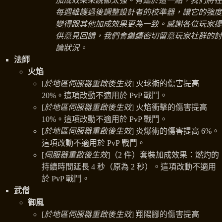
加成效果來說都太強。有鑑於這一點，我們將在
每週維護過後調整設計者的校準器，讓它的強度
變得跟其他加成效果更為一致。感謝各位玩家提
供意見回饋，我們會繼續密切留意玩家社群的討
論狀況。
法師
火焰
[
於地區伺服器重啟後生效
] 火球術的傷害提高
20%。這項改動不適用於 PvP 戰鬥。
[
於地區伺服器重啟後生效
] 火焰衝擊的傷害提高
10%。這項改動不適用於 PvP 戰鬥。
[
於地區伺服器重啟後生效
] 炎爆術的傷害提高 6%。
這項改動不適用於 PvP 戰鬥。
[
伺服器重啟後生效
]（2 件）套裝加成效果：燃灼的
持續時間延長 4 秒（原為 2 秒）。這項改動不適用
於 PvP 戰鬥。
武僧
御風
[
於地區伺服器重啟後生效
] 翔陽腳的傷害提高