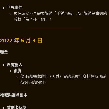
世界事件
現在玩家不再需要解鎖「千錘百鍊」也可解鎖兒童週的
成就「為了孩子們」。
2022 年 5 月 3 日
職業
惡魔獵人
復仇
修正讓魔體轉化（天賦）會讓惡魔化身持續時間變
得過長的問題。
地城與團隊副本
首創者聖塚