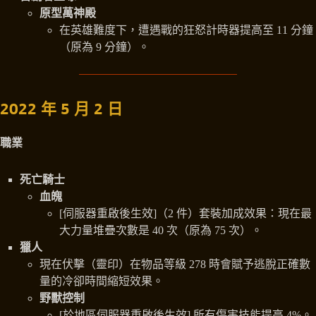
原型萬神殿
在英雄難度下，遭遇戰的狂怒計時器提高至 11 分鐘
（原為 9 分鐘）。
2022 年 5 月 2 日
職業
死亡騎士
血魄
[伺服器重啟後生效]（2 件）套裝加成效果：現在最
大力量堆疊次數是 40 次（原為 75 次）。
獵人
現在伏擊（靈印）在物品等級 278 時會賦予逃脫正確數
量的冷卻時間縮短效果。
野獸控制
[於地區伺服器重啟後生效] 所有傷害技能提高 4%。