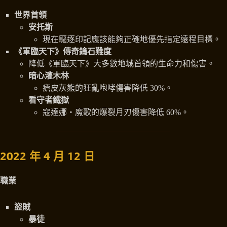
世界首領
安托斯
現在驅逐印記應該能夠正確地優先指定遠程目標。
《軍臨天下》傳奇鑰石難度
降低《軍臨天下》大多數地城首領的生命力和傷害。
暗心灌木林
瘡皮灰熊的狂亂咆哮傷害降低 30%。
看守者鐵獄
寇達娜‧魔歌的爆裂月刃傷害降低 60%。
2022 年 4 月 12 日
職業
盜賊
暴徒