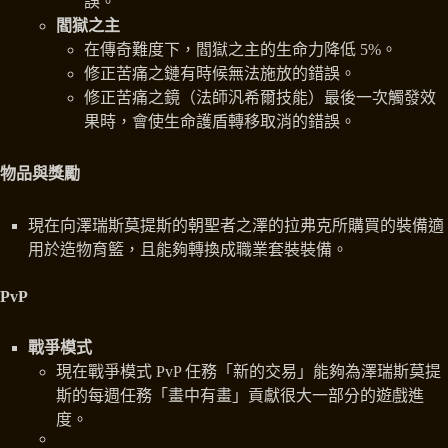
誤。
閻獄之主
在傳奇難度下，閻獄之主的生命力降低 5%。
修正苦痛之鏈有時候無法施放的錯誤。
修正苦痛之鏡（法師汎希爾技能）最後一次觸發效
果時，會使生命護盾轉移取消的錯誤。
物品與獎勵
現在向澤瑞斯莫提斯的朝聖者之澤的拉弗克所購買的裝備適
用於造物育籃，且能夠轉換成職業套裝裝備。
PvP
戰爭模式
現在戰爭模式 PvP 任務「新的交易」能夠為澤瑞斯莫提
斯的每週任務「畫中有畫」貢獻很大一部分的遊戲進
度。