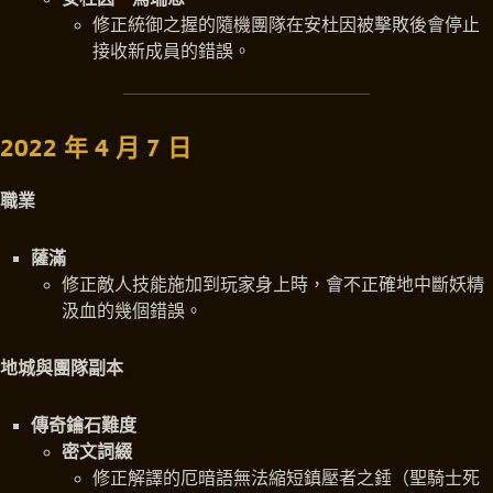
修正統御之握的隨機團隊在安杜因被擊敗後會停止
接收新成員的錯誤。
2022 年 4 月 7 日
職業
薩滿
修正敵人技能施加到玩家身上時，會不正確地中斷妖精
汲血的幾個錯誤。
地城與團隊副本
傳奇鑰石難度
密文詞綴
修正解譯的厄暗語無法縮短鎮壓者之錘（聖騎士死