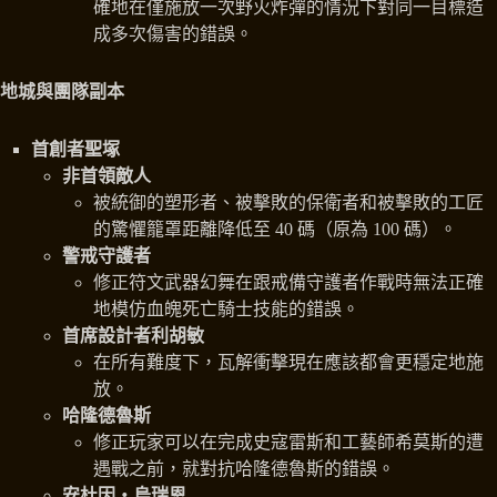
確地在僅施放一次野火炸彈的情況下對同一目標造
成多次傷害的錯誤。
地城與團隊副本
首創者聖塚
非首領敵人
被統御的塑形者、被擊敗的保衛者和被擊敗的工匠
的驚懼籠罩距離降低至 40 碼（原為 100 碼）。
警戒守護者
修正符文武器幻舞在跟戒備守護者作戰時無法正確
地模仿血魄死亡騎士技能的錯誤。
首席設計者利胡敏
在所有難度下，瓦解衝擊現在應該都會更穩定地施
放。
哈隆德魯斯
修正玩家可以在完成史寇雷斯和工藝師希莫斯的遭
遇戰之前，就對抗哈隆德魯斯的錯誤。
安杜因‧烏瑞恩