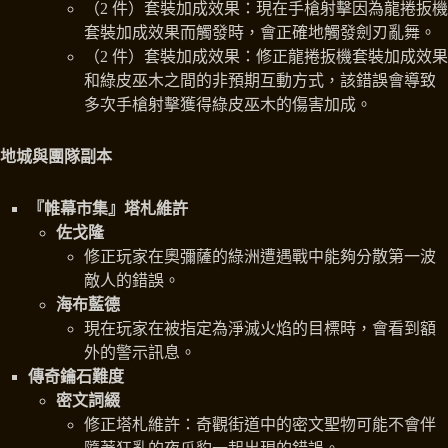
（2 件）套裝加成效果：現在手槍射擊因為龍捲扳機
套裝加成效果而觸發時，會正確地觸發劍刃亂舞。
（2 件）套裝加成效果：修正龍捲扳機套裝加成效果
和綠皮巫木之間的非預期互動方式，該錯誤會導致
多次手槍射擊獲得綠皮巫木的傷害加成。
地城與團隊副本
『帷幕市集』塔札維許
佐戈隆
修正玩家在奧彌薩的綠洲遭遇戰中能夠分散第一波
敵人的錯誤。
海布藍德
現在玩家在被指定為淨滅火焰的目標時，會看到額
外的警示訊息。
傳奇鑰石難度
密文詞綴
修正塔札維許：奇觀街道中的密文聖物可能不會伴