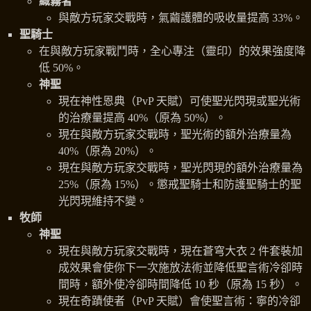
織霧者
與敵方玩家交戰時，氣繭護體的吸收量提高 33%。
聖騎士
在與敵方玩家戰鬥時，全心專注（靈印）的效果強度降
低 50%。
神聖
現在神性恩典（PvP 天賦）可使聖光閃現或聖光術
的治療量提高 40%（原為 50%）。
現在與敵方玩家交戰時，聖光術的額外治療量為
40%（原為 20%）。
現在與敵方玩家交戰時，聖光閃現的額外治療量為
25%（原為 15%）。懲戒聖騎士和防護聖騎士的聖
光閃現維持不變。
牧師
神聖
現在與敵方玩家交戰時，現在蒼穹大衣 2 件套裝加
成效果會使你下一次施放法術並降低聖言術冷卻時
間時，額外使冷卻時間降低 10 秒（原為 15 秒）。
現在奇蹟使者（PvP 天賦）會使聖言術：寧的冷卻