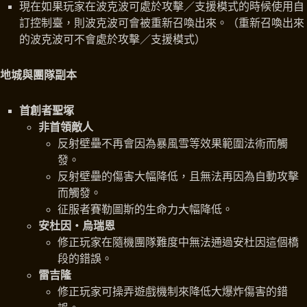
現在如果玩家在波克波可處於攻擊／支援模式的時候使用自
訂控制臺，則波克波可會被重新召喚出來。（重新召喚出來
的波克波可不會處於攻擊／支援模式）
地城與團隊副本
首創者聖塚
非首領敵人
反射壁壘不再會因為暴風雪等效果範圍法術而觸
發。
反射壁壘的傷害大幅降低，且無法再因為自動攻擊
而觸發。
征服者賽勒圖斯的生命力大幅降低。
安杜因‧烏瑞恩
修正玩家在隨機團隊難度中無法通過安杜因這個橋
段的錯誤。
雷吉隆
修正玩家可操弄遊戲機制來降低大爆炸傷害的錯