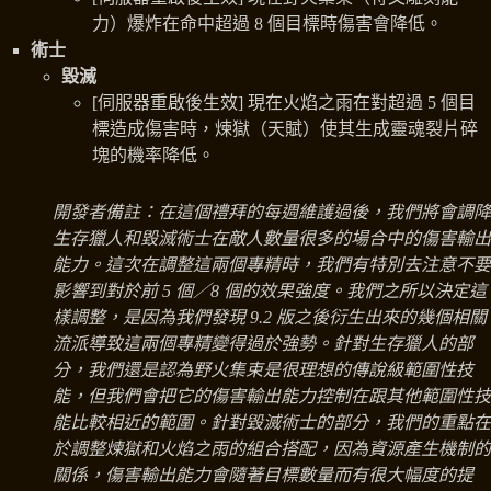
力）爆炸在命中超過 8 個目標時傷害會降低。
術士
毀滅
[伺服器重啟後生效] 現在火焰之雨在對超過 5 個目
標造成傷害時，煉獄（天賦）使其生成靈魂裂片碎
塊的機率降低。
開發者備註：在這個禮拜的每週維護過後，我們將會調降
生存獵人和毀滅術士在敵人數量很多的場合中的傷害輸出
能力。這次在調整這兩個專精時，我們有特別去注意不要
影響到對於前 5 個／8 個的效果強度。我們之所以決定這
樣調整，是因為我們發現 9.2 版之後衍生出來的幾個相關
流派導致這兩個專精變得過於強勢。針對生存獵人的部
分，我們還是認為野火集束是很理想的傳說級範圍性技
能，但我們會把它的傷害輸出能力控制在跟其他範圍性技
能比較相近的範圍。針對毀滅術士的部分，我們的重點在
於調整煉獄和火焰之雨的組合搭配，因為資源產生機制的
關係，傷害輸出能力會隨著目標數量而有很大幅度的提