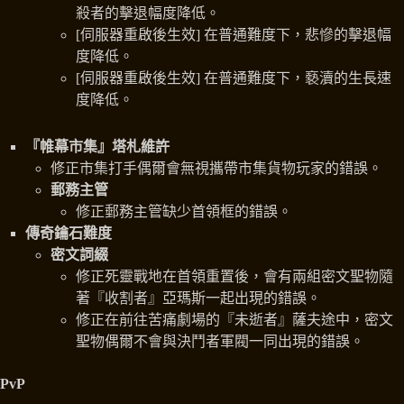
殺者的擊退幅度降低。
[伺服器重啟後生效] 在普通難度下，悲慘的擊退幅
度降低。
[伺服器重啟後生效] 在普通難度下，褻瀆的生長速
度降低。
『帷幕市集』塔札維許
修正市集打手偶爾會無視攜帶市集貨物玩家的錯誤。
郵務主管
修正郵務主管缺少首領框的錯誤。
傳奇鑰石難度
密文詞綴
修正死靈戰地在首領重置後，會有兩組密文聖物隨
著『收割者』亞瑪斯一起出現的錯誤。
修正在前往苦痛劇場的『未逝者』薩夫途中，密文
聖物偶爾不會與決鬥者軍閥一同出現的錯誤。
PvP