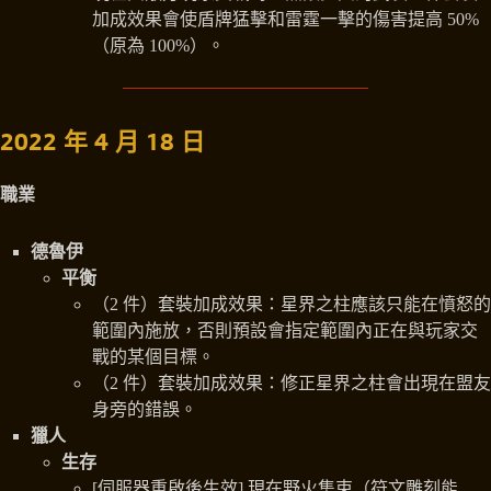
加成效果會使盾牌猛擊和雷霆一擊的傷害提高 50%
（原為 100%）。
2022 年 4 月 18 日
職業
德魯伊
平衡
（2 件）套裝加成效果：星界之柱應該只能在憤怒的
範圍內施放，否則預設會指定範圍內正在與玩家交
戰的某個目標。
（2 件）套裝加成效果：修正星界之柱會出現在盟友
身旁的錯誤。
獵人
生存
[伺服器重啟後生效] 現在野火集束（符文雕刻能