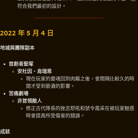
符合我們最初的設計。
2022 年 5 月 4 日
地城與團隊副本
首創者聖塚
安杜因‧烏瑞恩
現在玩家的靈魂回到肉軀之後，會間隔比較久的時
間才受到褻瀆的影響。
苦痛劇場
非首領敵人
修正古代隊長的挫志怒吼和號令風采在被玩家魅惑
時會提高所受傷害的錯誤。
成就