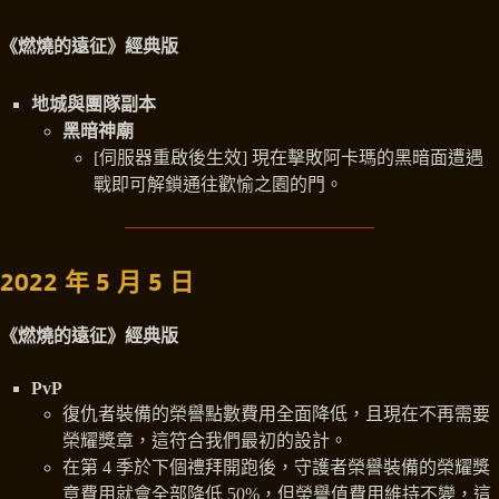
《燃燒的遠征》經典版
地城與團隊副本
黑暗神廟
[伺服器重啟後生效] 現在擊敗阿卡瑪的黑暗面遭遇
戰即可解鎖通往歡愉之園的門。
2022 年 5 月 5 日
《燃燒的遠征》經典版
PvP
復仇者裝備的榮譽點數費用全面降低，且現在不再需要
榮耀獎章，這符合我們最初的設計。
在第 4 季於下個禮拜開跑後，守護者榮譽裝備的榮耀獎
章費用就會全部降低 50%，但榮譽值費用維持不變，這