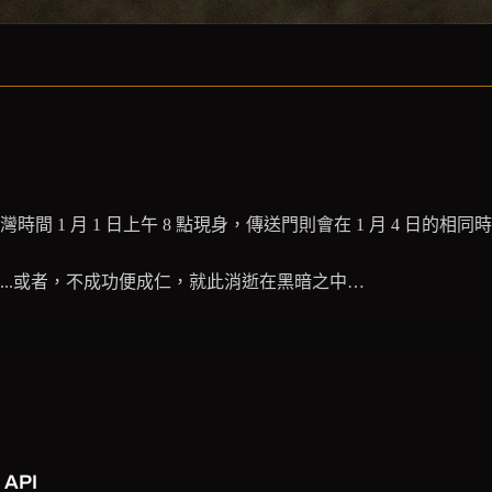
1 月 1 日上午 8 點現身，傳送門則會在 1 月 4 日的相同
..或者，不成功便成仁，就此消逝在黑暗之中…