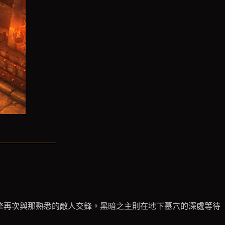
遊戲引擎再次與那熟悉的敵人交鋒。黑暗之主則在地下墓穴的深處等待