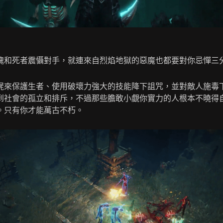
魂和死者震懾對手，就連來自烈焰地獄的惡魔也都要對你忌憚三
屍來保護生者、使用破壞力強大的技能降下詛咒，並對敵人施毒
到社會的孤立和排斥，不過那些膽敢小覷你實力的人根本不曉得
。只有你才能萬古不朽。