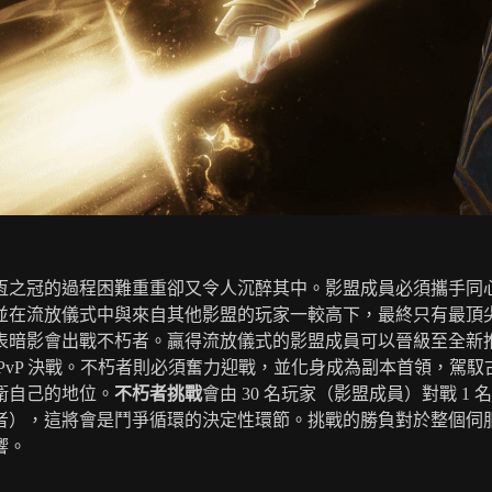
恆之冠的過程困難重重卻又令人沉醉其中。影盟成員必須攜手同
並在流放儀式中與來自其他影盟的玩家一較高下，最終只有最頂
表暗影會出戰不朽者。贏得流放儀式的影盟成員可以晉級至全新
 PvP 決戰。不朽者則必須奮力迎戰，並化身成為副本首領，駕馭
衛自己的地位。
不朽者挑戰
會由 30 名玩家（影盟成員）對戰 1 
者），這將會是鬥爭循環的決定性環節。挑戰的勝負對於整個伺
響。