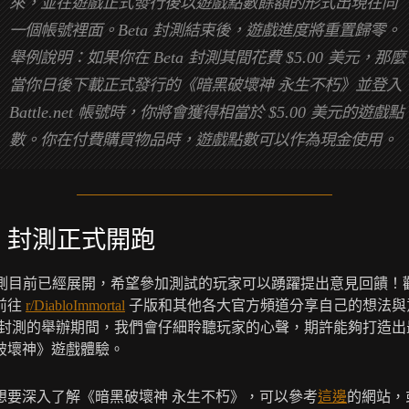
來，並在遊戲正式發行後以遊戲點數餘額的形式出現在同
一個帳號裡面。Beta 封測結束後，遊戲進度將重置歸零。
舉例說明：如果你在 Beta 封測其間花費 $5.00 美元，那麼
當你日後下載正式發行的《暗黑破壞神 永生不朽》並登入
Battle.net 帳號時，你將會獲得相當於 $5.00 美元的遊戲點
數。你在付費購買物品時，遊戲點數可以作為現金使用。
ta 封測正式開跑
a 封測目前已經展開，希望參加測試的玩家可以踴躍提出意見回饋！
前往
r/DiabloImmortal
子版和其他各大官方頻道分享自己的想法與
eta 封測的舉辦期間，我們會仔細聆聽玩家的心聲，期許能夠打造
破壞神》遊戲體驗。
想要深入了解《暗黑破壞神 永生不朽》，可以參考
這邊
的網站，