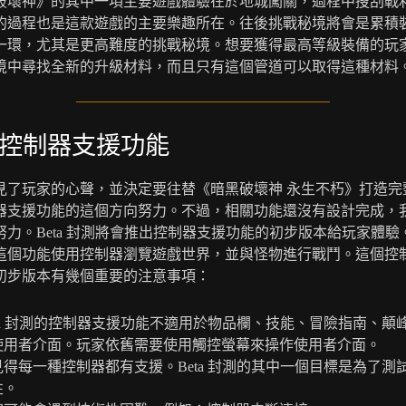
破壞神》的其中一項主要遊戲體驗在於地城闖關，過程中搜刮戰
的過程也是這款遊戲的主要樂趣所在。往後挑戰秘境將會是累積
一環，尤其是更高難度的挑戰秘境。想要獲得最高等級裝備的玩
境中尋找全新的升級材料，而且只有這個管道可以取得這種材料
控制器支援功能
見了玩家的心聲，並決定要往替《暗黑破壞神 永生不朽》打造完
器支援功能的這個方向努力。不過，相關功能還沒有設計完成，
努力。Beta 封測將會推出控制器支援功能的初步版本給玩家體驗
這個功能使用控制器瀏覽遊戲世界，並與怪物進行戰鬥。這個控
初步版本有幾個重要的注意事項：
eta 封測的控制器支援功能不適用於物品欄、技能、冒險指南、顛
使用者介面。玩家依舊需要使用觸控螢幕來操作使用者介面。
見得每一種控制器都有支援。Beta 封測的其中一個目標是為了測
性。