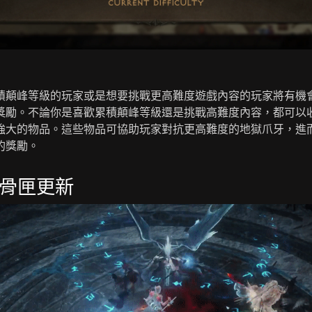
積顛峰等級的玩家或是想要挑戰更高難度遊戲內容的玩家將有機
獎勵。不論你是喜歡累積顛峰等級還是挑戰高難度內容，都可以
強大的物品。這些物品可協助玩家對抗更高難度的地獄爪牙，進
的獎勵。
骨匣更新