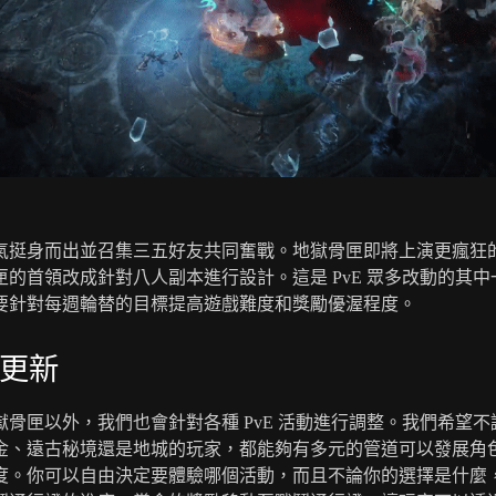
氣挺身而出並召集三五好友共同奮戰。地獄骨匣即將上演更瘋狂
匣的首領改成針對八人副本進行設計。這是 PvE 眾多改動的其中
要針對每週輪替的目標提高遊戲難度和獎勵優渥程度。
 更新
獄骨匣以外，我們也會針對各種 PvE 活動進行調整。我們希望不
金、遠古秘境還是地城的玩家，都能夠有多元的管道可以發展角
度。你可以自由決定要體驗哪個活動，而且不論你的選擇是什麼