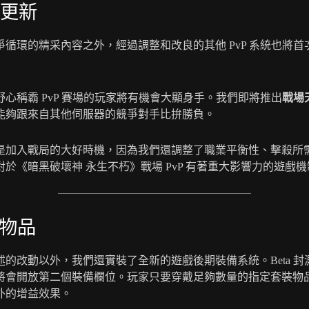
 更新
爭循環的精采內容之外，經過調整和改良的其他 PvP 系統也將首
野心稱霸 PvP 賽場的玩家將有機會大顯身手。我們即將推出
戰場
能夠跟來自其他伺服器的競爭對手比拚勝負。
是加入戰局的大好時機，因為我們還調整了職業平衡性、擊殺所
對於《暗黑破壞神 永生不朽》戰場 PvP 有著重大影響力的遊戲
物品
述的改動以外，我們還實裝了全新的遊戲後期裝備系統。Beta 封
將會開放第二個裝備欄位。玩家只要穿戴足夠數量的指定套裝物
外的增益效果。