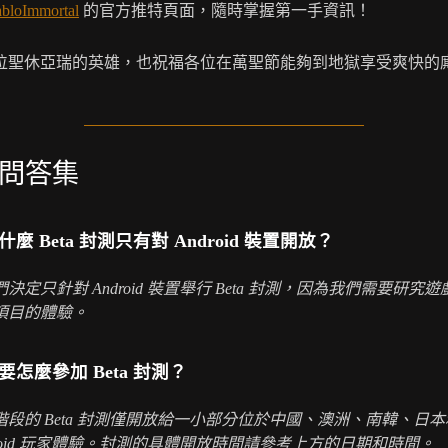
bloImmortal
的官方推特頁面，隨時掌握第一手資訊！
位聖休亞瑞的英雄，也祝福各位在萬聖節能夠到地獄享受爽快的
問答集
麼 Beta 封測只有對 Android 裝置開放？
們決定只針對 Android 裝置舉行 Beta 封測，因為我們需要研究
項目的體驗。
要怎麼參加 Beta 封測？
階段的 Beta 封測僅開放給一小部分位於中國、澳洲、南韓、日
droid 玩家體驗。封測的具體開放時間請參考上方的日期和時間。