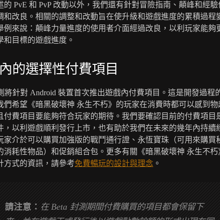
的 PvE 和 PvP 改動以外，我們還有針對冒險指南、顛峰和經
調和改良。相關的調整和改動旨在使升級和遊戲進度的累積過程
舉例來說：顛峰力量進度的使用者介面經過改良，以利玩家能夠
學和目標的遊戲進度。
內的選擇性付費項目
 封測將針對 Android 裝置首次推出遊戲內付費項目。這是開發過
我們希望《暗黑破壞神 永生不朽》的玩家在消費時都可以感到物
且付費項目要能夠符合玩家的期待。我們要確認目前的付費項目
件，以利遊戲順利發行上市，也有助於我們在未來的幾年內持續
玩家介於可以購買加強版的戰鬥通行證、永恆寶珠（可用來購買
的消耗性物品）和促銷組合包。更多有關《暗黑破壞神 永生不朽
計方式的資訊，請參考
免費暢玩的設計與理念
。
請注意：
在 Beta 封測期間付費購買的項目都會保留下