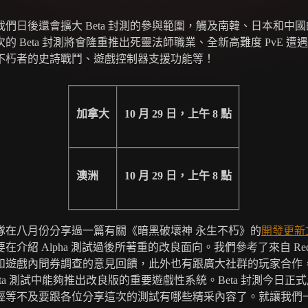
我們日後還會擴大 Beta 封測的參與範圍，觸及南韓、日本和中
的 Beta 封測將會隆重推出死靈法師職業、全新高難度 PvE 遭
不朽者的史詩戰鬥、遊戲控制器支援功能等！
加拿大
10 月 29 日，上午 8 點
澳洲
10 月 29 日，上午 8 點
隊在八月份分享過一篇有關《暗黑破壞神 永生不朽》的
開發更新
在介紹 Alpha 測試過後所著重的改良面向。我們參考了來自 Red
和遊戲內問券調查的意見回饋，此外也有跟廣大社群的玩家合作
eta 測試中能夠推出改良版的重要遊戲性系統。Beta 封測今日正
經等不及要跟各位分享這次的測試有哪些精采內容了。就讓我們