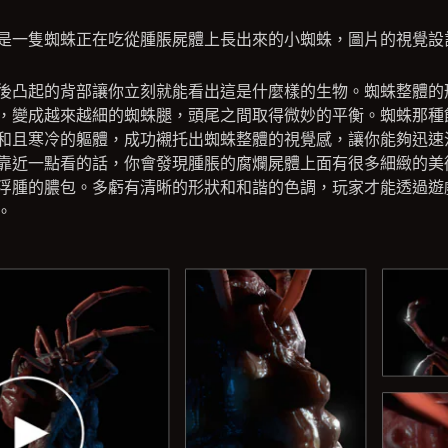
是一隻蜘蛛正在吃從腫脹屍體上長出來的小蜘蛛，圖片的視覺設
後凸起的背部讓你立刻就能看出這是什麼樣的生物。蜘蛛整體的
，變成越來越細的蜘蛛腿，頭尾之間取得微妙的平衡。蜘蛛那種
和且寒冷的軀體，成功襯托出蜘蛛整體的視覺感，讓你能夠迅速
靠近一點看的話，你會發現腫脹的腐爛屍體上面有很多細緻的美
浮腫的膿包。多虧有清晰的形狀和和諧的色調，玩家才能透過遊
。