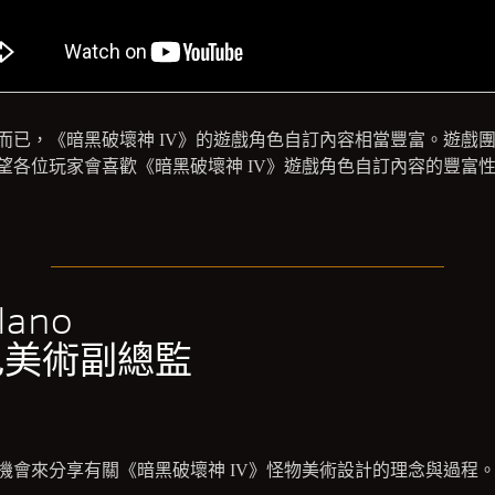
而已，《暗黑破壞神 IV》的遊戲角色自訂內容相當豐富。遊戲
望各位玩家會喜歡《暗黑破壞神 IV》遊戲角色自訂內容的豐富
lano
色美術副總監
機會來分享有關《暗黑破壞神 IV》怪物美術設計的理念與過程