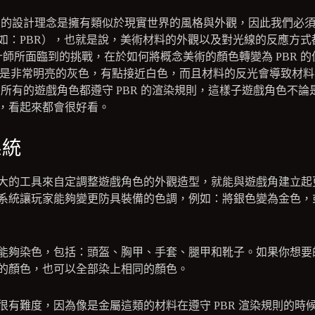
V》的設計理念是擁有類似於現實世界的風格與外觀，因此我們必
如：PBR），也就是說，美術材料的外觀以及對光線的反應方式
計師所面臨到的挑戰，在於如何將概念美術的顏色轉變為 PBR 
其實是非常明亮的灰色，有點接近白色，而且材料的反光會導致材
》所有的遊戲角色都遵守 PBR 的渲染規則，這樣子遊戲角色不
，看起來都會很好看。
系統
大的工具來自定調整遊戲角色的外觀造型，就能與遊戲角建立起
系統讓玩家能夠變更防具裝備的色調，例如：將銀色變為金色，
能夠染色，包括：頭盔、胸甲、手套、腿甲和靴子。如果你想要
的顏色，也可以全部染上相同的顏色。
很有難度，因為像是金屬這類的材料在遵守 PBR 渲染規則的時