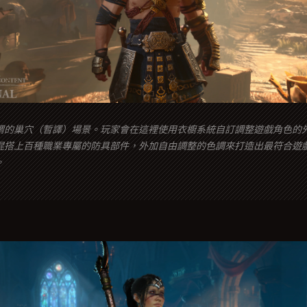
謂的巢穴（暫譯）場景。玩家會在這裡使用衣櫥系統自訂調整遊戲角色的
混搭上百種職業專屬的防具部件，外加自由調整的色調來打造出最符合遊
。