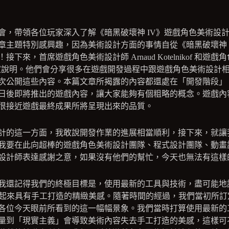
會，帶領各位玩家深入了解《暗黑破壞神 IV》遊戲角色美術設
章主題特別感興趣，因為美術設計方面的事情自從《暗黑破壞神 I
下來，首席遊戲角色美術設計師 Arnaud Kotelnikof 和遊戲角
會為大家說明。他們會分享很多在遊戲開發過程中跟遊戲角色美術設計
次公開這些內容。本篇文章所揭露的內容都還處在「開發階段」
日後即將推出的遊戲內容，讓大家能夠有個粗略的概念。遊戲內
很接近遊戲最終成果所將呈現出來的品質。
計的這一方面，我敢說開發作業的進展相當順利，接下來，就讓
我要在此向超棒的遊戲角色美術設計團隊、程式設計團隊、動畫
設計師表達感謝之意，如果沒有他們的幫忙，今天也無法有這樣
我還記得我們的終極目標是，使用最新的工具與技術，盡可能地
看起來具有手工打造的精緻美感。隨著時間的經過，我們當初所訂
各位今天眼前所看到的這一幅幅景象。我們當時打算使用最新的
量到「現實主義」會導致美術內容失去手工打造的美感，這樣可