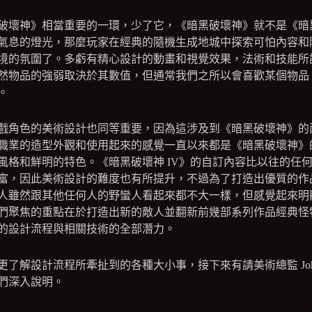
破壞神》相當重要的一環，少了它，《暗黑破壞神》就不是《暗
氣息的燈光，那麼玩家在經典的隨機生成地城中探索可怕內容和
境的氛圍了。多虧有精心設計的動畫和視覺效果，法術和技能所
然物品的強弱取決於其數值，但通常我們之所以會喜歡某個物品
。
戲角色的美術設計也同等重要，因為這涉及到《暗黑破壞神》的
職業的造型外觀和使用起來的感覺一直以來都是《暗黑破壞神》
風格和鮮明的特色。《暗黑破壞神 IV》的自訂內容比以往的任
富，因此美術設計的難度也有所提升，不過為了打造出優質的作
人雖然跟其他任何人的野蠻人看起來都不大一樣，但感覺起來明
們聚焦的重點在於打造出新的敵人並翻新前幾部系列作品經典怪
的設計流程與相關技術的全部潛力。
了解設計流程所牽扯到的各種大小事，接下來有請美術總監 John Mu
們深入說明。