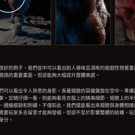
很好的例子，我們從中可以看出耐人尋味且清晰的遊戲性視覺畫
鏡頭的重要畫面，但卻能夠大幅提升整體美感。
們可以看出令人熟悉的身影。長著翅膀的惡魔盤旋在空中，準備
擊。定睛仔細一看，則能夠看見衣服上的精美細節、翅膀上的半
、縫線痕跡和刺繡。不僅如此，我們還能看出來翅膀與身體相連
需要玩家多去留意才能夠發崛，但卻不至於影響整體的結構，玩
身分。