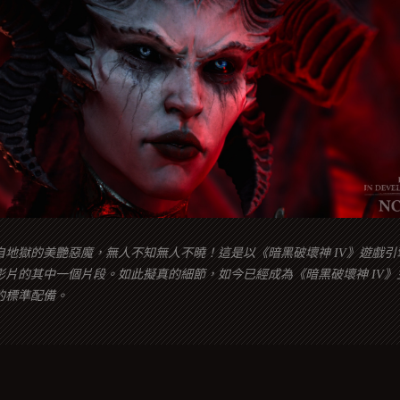
自地獄的美艷惡魔，無人不知無人不曉！這是以《暗黑破壞神 IV》遊戲引
片的其中一個片段。如此擬真的細節，如今已經成為《暗黑破壞神 IV》主
的標準配備。