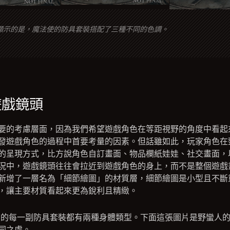
顯示的是，魔法使的防具套裝搭配了三種不同的色調。
遊戲鏡頭
要的考慮層面，因為我們希望遊戲角色在等距視野的角度中看起
發遊戲角色的過程中首要考量的因素。但話雖如此，玩家角色在
的呈現方式，比方說角色自訂畫面、物品欄紙娃娃、社交畫面，
況中，遊戲鏡頭往往會拉近到遊戲角色的身上，而不是整個遊戲
新增了一層名為「細節繪圖」的材質層，細節繪圖是小型且不斷
，讓主要材質看起來更為銳利且精緻。
V》的每一副防具套裝都有兩種身體類型。下面這張圖片是野蠻人
同之處。