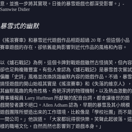
意，並進一步將其實現。日後的暴雪遊戲也都深受影響。」-
Samwise Didier
暴雪式的幽默
《搖滾賽車》和暴雪近代遊戲作品相距超過 20 年，但這個小品
賽車遊戲的存在，卻依舊能夠影響到近代作品的風格和內容。
以《爐石戰記》為例，這個卡牌對戰遊戲雖然古怪搞笑，但內容
卻也足夠複雜豐富。有些人會認為《爐石戰記》是暴雪首次嘗試
偏離「史詩」風格並改換詼諧幽默內容的遊戲作品。不過，暴雪
搞怪遊戲的開山始祖其實是《搖滾賽車》和《失落的維京人》，
其幽默風趣的角色性格、奇葩浮誇的物理機制，以及熱血激動的
賽事播報員 Larry Huffman 所獻聲的配音台詞，都會讓後世的遊
戲開發者讚不絕口。Allen Adham 認為，早期的暴雪及其小規模
遊戲團隊所塑造出來的工作環境，比較像是「學校社團」而不是
一間公司。」他說道。「大家都玩得很快樂。笑聲此起彼落。這
樣的職場文化，自然而然也影響到了遊戲本身。」