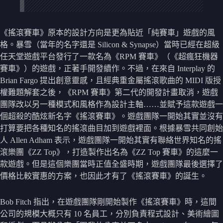
《搖滾賽車》原本的設計方向是更為貼近「純賽車」遊戲的風
格。暴雪（當年的名字還是 Silicon & Synapse）當時已經在超級
任天堂遊戲平台發行了一款名為《RPM 賽車》（《超瘋狂機器
賽車》）的遊戲，正著手開發續作。不過，在來自 Interplay 的
Brian Fargo 提出創意靈感，且經典重金屬搖滾歌曲的 MIDI 版授
權難題解套之後，《RPM 賽車》第二代的開發計畫取消，遊戲
團隊改以另一種模式和風格作為設計主軸……並賦予這款遊戲一
個超殺的酷炫新名字《搖滾賽車》。遊戲團隊一開始其實並沒有
打算要把各種知名的搖滾曲目加到遊戲裡面。根據暴雪共同創始
人 Allen Adham 表示，遊戲團隊一開始其實有聯絡世界知名的搖
滾樂團《ZZ Top》，打造製作出名為《ZZ Top 賽車》的這麼一
款遊戲。但是這個樂團當時正值全盛時期，遊戲團隊最後選擇了
價格比較實惠的方案，也因此才有了《搖滾賽車》的誕生。
Bob Fitch 指出，在遊戲團隊剛開始製作《搖滾賽車》時，這間
公司的規模大概只有 10 名員工，分別負責程式設計、美術繪圖