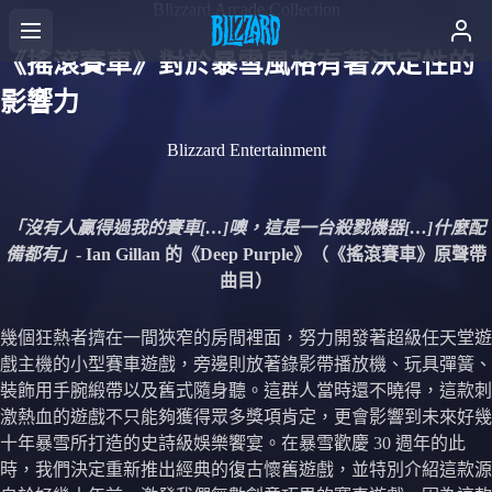
Blizzard Arcade Collection
《搖滾賽車》對於暴雪風格有著決定性的
影響力
Blizzard Entertainment
「沒有人贏得過我的賽車[…]噢，這是一台殺戮機器[…]什麼配
備都有」
- Ian Gillan 的《Deep Purple》（《搖滾賽車》原聲帶
曲目）
幾個狂熱者擠在一間狹窄的房間裡面，努力開發著超級任天堂遊
戲主機的小型賽車遊戲，旁邊則放著錄影帶播放機、玩具彈簧、
裝飾用手腕緞帶以及舊式隨身聽。這群人當時還不曉得，這款刺
激熱血的遊戲不只能夠獲得眾多獎項肯定，更會影響到未來好幾
十年暴雪所打造的史詩級娛樂饗宴。在暴雪歡慶 30 週年的此
時，我們決定重新推出經典的復古懷舊遊戲，並特別介紹這款源