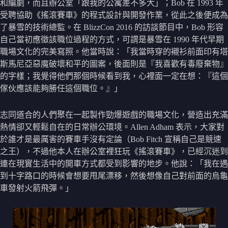
和編劇，而且辦公室「跟我的公寓差不多大」；Bob 在 1993 年
受聘協助《搖滾賽車》的程式設計與開發作業，從此之後便成為
了暴雪的技術總監。在 BlizzCon 2016 的訪談節目中，Bob 形容
自己當初應徵該職位過程的方式，可謂是暴雪在 1990 年代早期
職場文化的完美寫照。他當時說：「我當時穿的襯衫前面印有塔
斯馬尼亞惡魔破壞和平的圖案，後面則是『我喜歡有毒廢棄物』
的字樣；我覺得他們那個時候看到我，心裡面一定在想：『這個
傢伙應該能夠勝任這個職位。』」
志同道合的人們聚在一起製作勁爆遊戲的職場文化，營造出充滿
熱情卻又輕鬆自在的日常辦公環境。Allen Adham 表示，大家對
於誰才是最厲害的賽車手沒有定論（Bob Fitch 宣稱自己是競速
之王），不過他本人在辦公室裡狂玩《搖滾賽車》，已經沉迷到
連在現實生活中的開車方式都受到影響的地步。他說：「我在遇
到十字路口的時候會想要甩尾漂移，然後想像自己對前面的烏龜
車發射火箭飛彈。」