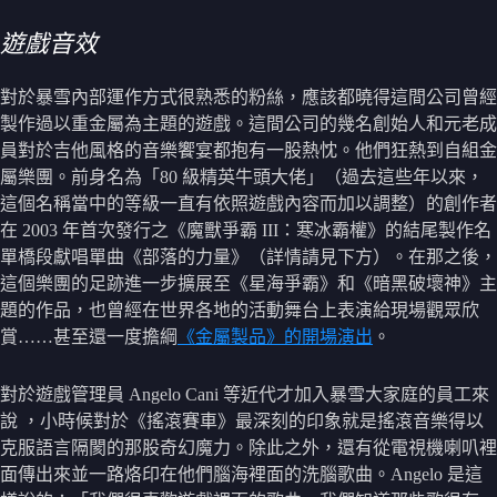
遊戲音效
對於暴雪內部運作方式很熟悉的粉絲，應該都曉得這間公司曾經
製作過以重金屬為主題的遊戲。這間公司的幾名創始人和元老成
員對於吉他風格的音樂饗宴都抱有一股熱忱。他們狂熱到自組金
屬樂團。前身名為「80 級精英牛頭大佬」（過去這些年以來，
這個名稱當中的等級一直有依照遊戲內容而加以調整）的創作者
在 2003 年首次發行之《魔獸爭霸 III：寒冰霸權》的結尾製作名
單橋段獻唱單曲《部落的力量》（詳情請見下方）。在那之後，
這個樂團的足跡進一步擴展至《星海爭霸》和《暗黑破壞神》主
題的作品，也曾經在世界各地的活動舞台上表演給現場觀眾欣
賞……甚至還一度擔綱
《金屬製品》的開場演出
。
對於遊戲管理員 Angelo Cani 等近代才加入暴雪大家庭的員工來
說 ，小時候對於《搖滾賽車》最深刻的印象就是搖滾音樂得以
克服語言隔閡的那股奇幻魔力。除此之外，還有從電視機喇叭裡
面傳出來並一路烙印在他們腦海裡面的洗腦歌曲。Angelo 是這