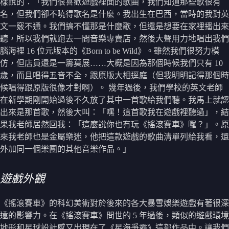
樣說的：「我們很喜歡遊戲裡面的歌曲，我們知道那些歌很有
名，但我們卻不曉得歌名是什麼。我出生在巴西，當時的我對英
文一竅不通。我們搞不懂那是什麼歌，但還是想要在家裡播出來
聽，所以我們就跑去一間音樂專賣店，然後大聲用力地唱出我們
腦海裡 16 位元版本的《Born to be Wild》。雖然我們很努力模
仿，但店員還是一籌莫展……大概是因為那個時候我們只有 10
歲，而且唱得五音不全，跟原版大相逕庭（但我明明記得那個時
候唱得跟原版很像才對啊）。 幾年過後，我們學校的英文老師
在新學期剛開始過後不久放了其中一首歌給我們聽。我馬上就認
出來是那首歌，然後大叫：「嘿！這首歌我在遊戲裡聽過」，結
果我老師居然回我：「這麼說你也有玩《搖滾賽車》囉？」。原
來我老師也是金屬樂迷，他把這款遊戲的歌曲清單列給我看，還
外加同一個樂團的其他音樂作品。」
遊戲外觀
《搖滾賽車》的科幻美術對於後來的各大暴雪娛樂遊戲有著很深
遠的影響力。在《搖滾賽車》問世的 5 年過後，類似的遊戲環境
地形和星球設計感又出現在了《星海爭霸》這部作品中。讓我們