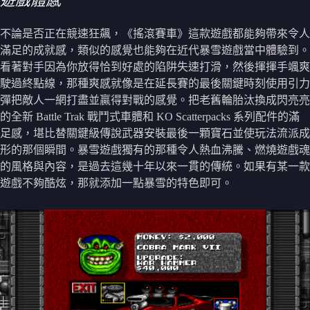
遊戲體感
不論是否正在競速狂飆，《搖滾賽車》這款遊戲都能夠帶來令人
滿足的成就感，類似的感覺也能夠在近代暴雪遊戲當中體驗到。
看著對手因為你放得恰到好處的陷阱失速打滑，然後揮揮手颯爽
駛過終點線，那種爽感就像是在延長賽的最後關鍵時刻使用引力
彈把敵人一網打盡並贏得對戰的感覺。把老舊輪胎汰換成閃亮亮
的全新 Battle Trak 戰鬥式車體和 KO Scatterpacks 系列配件的滿
足感，堪比替關鍵級傳說武器安裝最後一顆寶石並使玩法流派成
形的那個瞬間。暴雪遊戲獨有的那種令人熱血沸騰、燃燒遊戲魂
的風格與內容，是過去這幾十年以來一貫的傳統。如果有某一款
遊戲不夠酷炫，那就添加一點暴雪的特色即可。