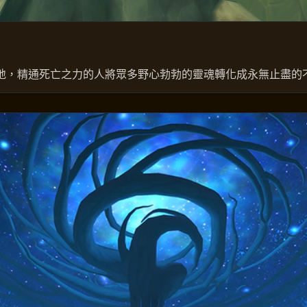
地，精通死亡之力的人將眾多野心勃勃的靈魂轉化成永無止盡的不