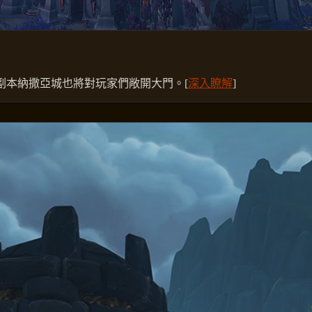
副本納撒亞城也將對玩家們敞開大門。[
深入瞭解
]