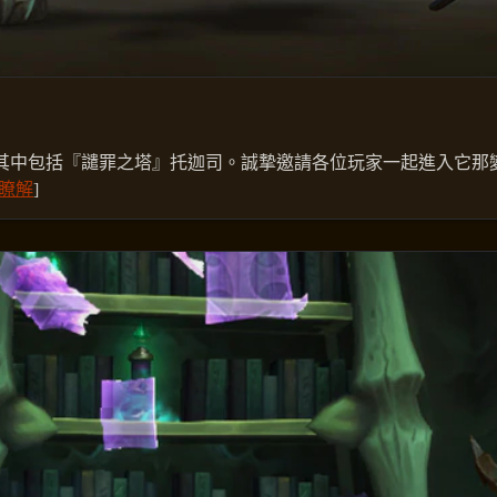
其中包括『譴罪之塔』托迦司。誠摯邀請各位玩家一起進入它那
瞭解
]