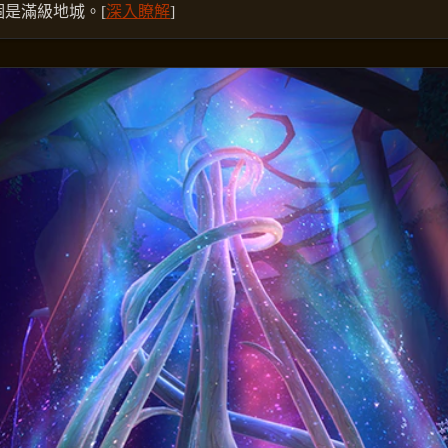
個是滿級地城。[
深入瞭解
]