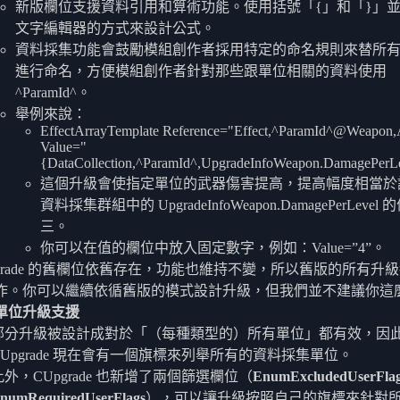
新版欄位支援資料引用和算術功能。使用括號「{」和「}」
文字編輯器的方式來設計公式。
資料採集功能會鼓勵模組創作者採用特定的命名規則來替所
進行命名，方便模組創作者針對那些跟單位相關的資料使用
^ParamId^。
舉例來說：
EffectArrayTemplate Reference="Effect,^ParamId^@Weapon
Value="
{DataCollection,^ParamId^,UpgradeInfoWeapon.DamagePerL
這個升級會使指定單位的武器傷害提高，提高幅度相當於
資料採集群組中的 UpgradeInfoWeapon.DamagePerLevel
三。
你可以在值的欄位中放入固定數字，例如：Value=”4”。
pgrade 的舊欄位依舊存在，功能也維持不變，所以舊版的所有升
作。你可以繼續依循舊版的模式設計升級，但我們並不建議你這
單位升級支援
部分升級被設計成對於「（每種類型的）所有單位」都有效，因
CUpgrade 現在會有一個旗標來列舉所有的資料採集單位。
此外，CUpgrade 也新增了兩個篩選欄位（
EnumExcludedUserFla
numRequiredUserFlags
），可以讓升級按照自己的旗標來針對