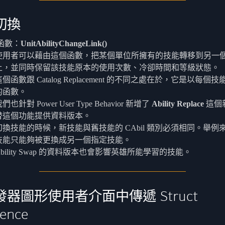
切換
函數：
UnitAbilityChangeLink()
使用者可以藉由這個函數，把某個單位所擁有的技能轉移到另一
上，並同時保留該技能原本的使用次數、冷卻時間和等級狀態。
這個函數跟 Catalog Replacement 的不同之處在於，它是以每個
的函數。
們也針對 Power User Type Behavior 新增了
Ability Replace
這個
替這個功能提供資料版本。
切換技能的時候，新技能與舊技能的 CAbil 類別必須相同。舉例
技能只能夠被更換成另一個指定技能。
Ability Swap 的資料版本也會影響英雄所能學習的技能。
器圖形使用者介面中傳遞 Struct
rence