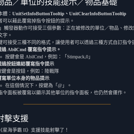
物品／單位的技能提示／物品基礎
本體：
UnitSetInfoButtonTooltip、UnitClearInfoButtonTooltip
者可以藉此覆寫掉指令按鈕的提示。
et」觸發器動作可接受三個參數：正在被修改的單位／物品、修改
文字。
鍵可接受三種不同的格式，讓使用者可以透過三種方式自訂指令
透過 AbilCmd 覆寫指令提示。
按鍵會是 AbilCmd，例如：「Stimpack,0」
透過按鈕連結覆寫指令提示
按鍵會是按鈕，例如：陸戰隊
覆寫單位本身的物品提示
在這個情況下，按鍵為「@」。
指令面板被覆寫以顯示其他單位的指令面板，也仍然會運作。
射擊支援
《星海爭霸 II》支援技能射擊了！