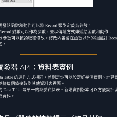
觸發器函數和動作可以將 Record 類型定義為參數。
 Record 變數可以作為參數，並以傳址方式傳遞給函數和動作。
ord 參數可以被讀取和修改。修改內容會在函數以外的範圍對 Reco
響。
觸發器 API：資料表實例
ata Table 的運作方式相同，差別是你可以設定好幾個實例、計算
並將這個值複製到其他資料表裡面。
的 Data Table 是單一的總體資料表。新增實例版本可以方便設
間資料。