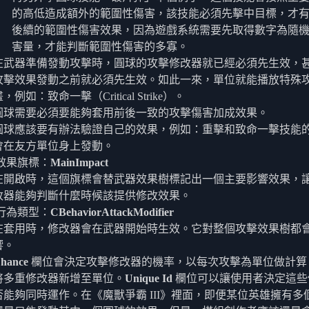
的高低造成額外的範圍性傷害，該技能必須先擊中目標，才
後續的範圍性傷害效果，因為遊戲系統需要先取得數字為隨
害量，才能判斷範圍性傷害的多寡。
在武器準備發動攻擊時，圓球的攻擊修改器就已經必須先生效，
攻擊效果發動之前就必須先生效。如此一來，單位就能播放特殊
，例如：致命一擊（Critical Strike）。
圓球需要必須要能夠套用前後一致的攻擊傷害加成效果。
圓球應該要有辦法驗證自己的效果，例如：重擊和致命一擊技能
會在友方單位身上發動。
效果旗標：
MainImpact
在開啟時，這個旗標會替武器效果樹標記出一個主要影響效果，
改器能夠判斷什麼時候該提供修改效果。
行為類型：
CBehaviorAttackModifier
在套用時，修改器會在武器開始時生效。它對整個攻擊效果樹都
響。
hance
欄位會決定攻擊修改器的機率，以每次攻擊為單位做計算
將多重修改器新增至單位。
Unique Id
欄位可以讓使用者決定這些
否能夠同時運作。在《魔獸爭霸 III》裡面，即便某位英雄擁有多