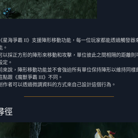
《星海爭霸 II》支援陣形移動功能，每一位玩家都能透過觸發器
能。
可以採正方形的陣形來移動和攻擊，單位彼此之間相隔的距離則
設定。
前來說，陣形移動功能並不會強迫所有單位保持陣形以維持同樣
這點跟《魔獸爭霸 III》不同。
創作者可以透過微調資料的方式來自己設計這個行為。
尋徑