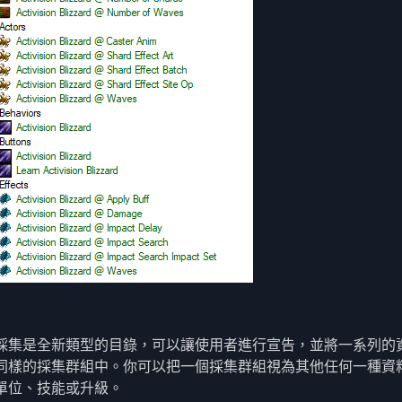
採集是全新類型的目錄，可以讓使用者進行宣告，並將一系列的
同樣的採集群組中。你可以把一個採集群組視為其他任何一種資
單位、技能或升級。