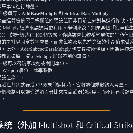
採集單位進行篩選。
升級運算：
AddBaseMultiply
和
SubtractBaseMultiply
這些運算會依照目標欄位的預設值而非目前值來對其進行修改，
於 Multiply 運算來講通常更有用。舉例來說：如果某個「使單位
10%」的升級共有 100 個等級，你應該會比較希望單位的生命值
級的提升以固定數字成長，而非每次都以先前等級的生命值來做
。此外，Add/SubtractBaseMultiply 也支援技術降級，因為這
時都能復原，這是 Multiply 所辦不到的事情。
升級可以替玩家啟動或關閉單位。
CWeapon 欄位：
比率乘數
預設值為 1。
遊戲在判別武器或 CP 效果的週期時，會將這個乘數納入考量。
這個機制可以讓你透過百分比來提高武器的速度，而不用直接調
期。
（外加 Multishot 和 Critical Stri