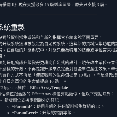
爭霸 II》現在支援最多 15 層懸崖圖層，原先只支援 3 層。
系統重製
點對於資料採集系統和全新的指揮官系統來說至關重要。
的升級系統無法被設定為自足式系統，這與新的資料採集功能的
背。在舊版的升級系統中，升級只能為特定的技能或單位帶來相
果。
統則是能夠讓升級變得更趨向自足式的設計。現在改由單位來宣
什麼樣的升級，不再是讓升級來決定要對哪些單位產生效果。舉
的實作方式不再是「使陸戰隊的生命值提高 10 點」，而是會改
此升級之單位的生命值提高 10 點」。
CUpgrade 欄位：
EffectArrayTemplate
這個欄位跟舊版的 EffectArray 欄位有點類似，但以下幾點除外：
新版欄位支援兩個額外的符記：
^ParamId^
：使用升級的任何資料採集群組的 ID。
^ParamLevel^
：升級的當前等級。