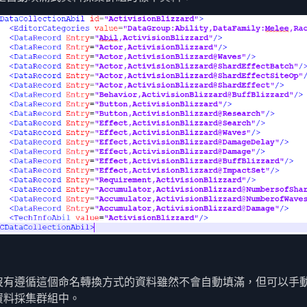
沒有遵循這個命名轉換方式的資料雖然不會自動填滿，但可以手
資料採集群組中。