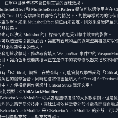
在擊中目標時將不會套用真實的圓球效果。
ultishotEffect
和
MultishotSearchPattern
欄位可以讓使用者在 Cha
傳為 True 且所有驗證條件都符合的情況下，對搜尋樣式內的每
多重射擊。如果 MultishotEffect 欄位尚未設定，則效果會後降
武器效果。
你也可以決定 Multishot 的目標是否也能受到擊中效果的影響。
你可以透過索引啟動武器，讓擁有圓球物品的近戰型英雄就可以
武器來攻擊空中的敵人。
套用於攻擊時，修改器會填入 WeaponStart 事件中的 WeaponModi
項目，讓角色系統能夠按照正在運作中的攻擊修改器來播放不同
畫。
擁有「IsCritical」旗標。在檢查時，可能會將攻擊標記為「Critic
角色的爆擊語音，同時也會將傷害量填入 SetText 和 SetTextlocali
中，方便模組創作者設計 Critical Strike 飄浮文字。
技能類型：
CAbilAttackModifier
BehaviorAttackModifier 可以處理圓球技能的大多數案例，但
的灼熱之箭等部分技能，圓球法術依舊需要外殼才能夠開關自動
BehaviorAttackModifier 是 CBehaviorAttackModifier 的外殼
增一個自動施放／手動施放外殼。