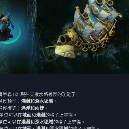
海爭霸 II》現在支援水路尋徑的功能了！
尋徑類型：
淺灘
和
深水區域
。
尋徑模式：
漂浮
和
兩棲
。
單位可以在
地面
和
淺灘
的格子上尋徑。
單位可以在
淺灘
和
深水區域
的格子上尋徑。
單位可以在
地面
、
淺灘
和
深水區域
的格子上尋徑。