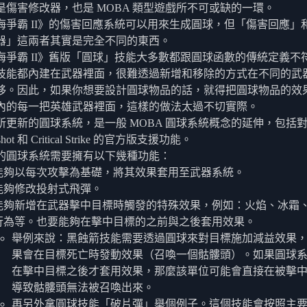
是傷害修改器，也是 MOBA 類型遊戲所不可或缺的一環。
海爭霸 II》的傷害回應系統可以用來生成圓球，但「傷害回應」
器」這兩者其實是完全不同的東西。
海爭霸 II》舊版「圓球」技能大多數都跟圓球函數的傳統定義不
技能都內建在武器裡面，很難透過新增和移除的方式在不同的武
移。因此，如果你想要設計圓球物品的話，就得把圓球物品的效
內的每一把英雄武器裡面，這樣的做法太過不切實際。
所更新的圓球系統，是一般 MOBA 圓球系統概念的延伸，包括
ishot 和 Critical Strike 的官方版支援功能。
的圓球系統需要擁有以下幾種功能：
能夠以每次攻擊為基礎，將其效果套用至武器系統。
能夠修改投射式飛彈。
能夠新增在武器擊中目標時觸發的特殊效果，例如：火焰、冰霜
行為等。也要能夠在擊中目標的之前與之後套用效果。
舉例來說：黑蝕箭技能需要透過圓球來對目標施加減益效果
果會在目標死亡時發動效果（召喚一個骷髏頭）。如果圓球
在擊中目標之後才套用效果，那麼該單位可能會直接在被擊
導致骷髏頭無法被召喚出來。
再另外拿圓球技能「破片彈」舉個例子。這個技能會按照主