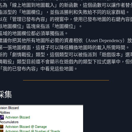
名為「線上地圖到地圖載入」的新函數，這個函數可以讓作者替
指派型的「地圖欄位」，並指派勝利和失敗給不同的玩家群組。
以在「管理已發布內容」的視窗中，使用已發布地圖的右鍵內容
派地圖欄位」區塊來指派「地圖欄位」。
區域的地圖欄位都必須單獨指派。
議你把其他所有地圖所必需的資產相依（Asset Dependency）
第一張地圖裡面，這樣子可以降低轉換地圖時的載入所需時間。
新的「劇情戰役」類型，這個類型可以被指派到「遊戲版本」選
情戰役」類型目前還不會顯示在遊戲內的類型下拉式選單中，但
「我的已發布內容」中看見這些地圖。
採集