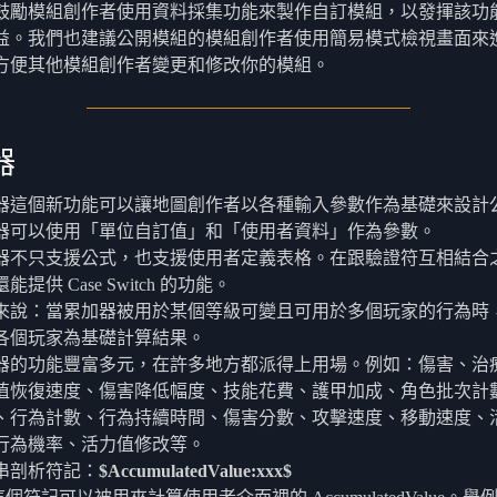
鼓勵模組創作者使用資料採集功能來製作自訂模組，以發揮該功
益。我們也建議公開模組的模組創作者使用簡易模式檢視畫面來
方便其他模組創作者變更和修改你的模組。
器
器這個新功能可以讓地圖創作者以各種輸入參數作為基礎來設計
器可以使用「單位自訂值」和「使用者資料」作為參數。
器不只支援公式，也支援使用者定義表格。在跟驗證符互相結合
能提供 Case Switch 的功能。
來說：當累加器被用於某個等級可變且可用於多個玩家的行為時
各個玩家為基礎計算結果。
器的功能豐富多元，在許多地方都派得上用場。例如：傷害、治
值恢復速度、傷害降低幅度、技能花費、護甲加成、角色批次計
、行為計數、行為持續時間、傷害分數、攻擊速度、移動速度、
行為機率、活力值修改等。
串剖析符記：
$AccumulatedValue:xxx$