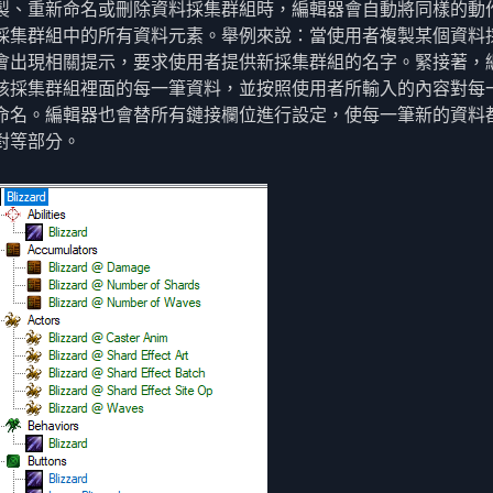
製、重新命名或刪除資料採集群組時，編輯器會自動將同樣的動
採集群組中的所有資料元素。舉例來說：當使用者複製某個資料
會出現相關提示，要求使用者提供新採集群組的名字。緊接著，
該採集群組裡面的每一筆資料，並按照使用者所輸入的內容對每
命名。編輯器也會替所有鏈接欄位進行設定，使每一筆新的資料
對等部分。