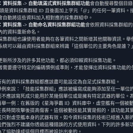
：資料採集 -> 自動填滿式資料採集群組功能
會自動搜尋整個目錄
 開頭是資料採集群組 ID 且後面加上字元「@」的任何一筆資料。
會自動將這些資料加入相對應的採集群組中。
：資料採集 -> 自動命名資料採集群組功能
會依照資料採集群組的
內的資料重新命名。
採集群組也讓使用者能夠在各筆資料之間新增其他關聯資訊。舉
系統可以藉由資料採集群組來辨識「這個單位的主要角色是誰？
更新所涉及的許多其他功能，都必須仰賴資料採集功能。
者需要遵守特定的編碼慣例或準則，才能發揮出資料採集功能的
所有的資料採集群組都應該盡可能設定為自足式採集群組。
舉例來說：「技能採集群組」應該被編寫成能夠添加至任一單位
而不應該寫死成只能用於某幾個單位或是擁有特定武器的單位。
再舉一例：在舊版的《星海爭霸 II》資料庫中，虛空艦有一個被
在長時間攻擊後提高傷害。這個被動技能其實是假的，該功能其
成只對虛空艦本身的武器有效。如今資料採集的技術已經進入新
我們強烈不建議你透過這種錯誤的方式使用資料。下列的許多新
為了協助達成這個目標而被設計出來的。