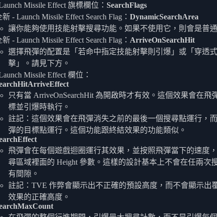
aunch Missile Effect 旗標欄位：
SearchFlags
新 - Launch Missile Effect Search Flag：
DynamicSearchArea
讓你能夠使用技能射擊搜尋功能。如果不使用它，則會是普
新 - Launch Missile Effect Search Flag：
ArriveOnSearchHit
選擇飛彈的配置是「若命中指定技能射擊則引爆」或「穿透
擊」。請見下方。
aunch Missile Effect 欄位：
earchHitArriveEffect
只有當 ArriveOnSearchHit 為開啟時才有效。這個效果會在
標並引爆時執行。
註記：這個效果會在飛彈消失之前的最後一個搜尋點運行，
彈的目標點運行。這個功能跟終結效果的功能類似。
earchEffect
飛彈會在每個遊戲迴圈運行其效果，並按照飛彈當下的速度
尋區域裡面的 Height 參數。這樣的設計基本上不會在任兩次
有間隙。
註記：TVE 作弊會顯示出不正確的預設高度，而不會顯示出
效果的正確高度。
earchMaxCount