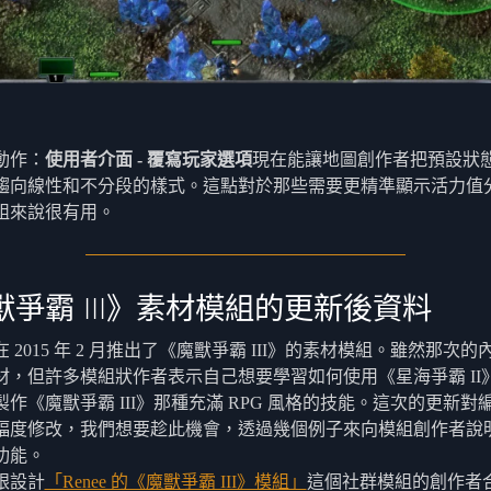
動作：
使用者介面 - 覆寫玩家選項
現在能讓地圖創作者把預設狀
趨向線性和不分段的樣式。這點對於那些需要更精準顯示活力值
組來說很有用。
獸爭霸 III》素材模組的更新後資料
 2015 年 2 月推出了《魔獸爭霸 III》的素材模組。雖然那次
材，但許多模組狀作者表示自己想要學習如何使用《星海爭霸 II
製作《魔獸爭霸 III》那種充滿 RPG 風格的技能。這次的更新對
幅度修改，我們想要趁此機會，透過幾個例子來向模組創作者說
功能。
跟設計
「Renee 的《魔獸爭霸 III》模組」
這個社群模組的創作者