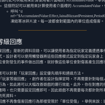
這個符記可以被用來計算使用者介面裡的 AccumulatedValue。舉
這個符記可以被用來計算使用者介面裡的 AccumulatedValue
呼叫 "d
ref="$AccumulatedValue:Effect,JainaBlizzardPersistent,Perio
凍結寒冰碎片波。每一波都會對範圍內的單位造成傷害。
等級回應
家回應」是新的資料目錄，可以讓使用者為指定玩家定義遭遇事
式。設計者可以使用觸發器將這些回應模式設定到指定玩家身上
位會對發生的事件做出回應，就好像這些單位會對傷害產生回應
者可以針對「玩家回應」設定優先順序和通過方法。
「玩家等級回應」，創作者在設計指揮官時，不再需要針對每個
行為，如此將可以大幅改善遊戲的運行效能。此外，你在對應的
應時，也只需要設定回應即可，因此遊戲不再需要每次都針對所
防死資料。
回應不再像傷害回應行為那樣受限於「單位受傷」。舉例來說：