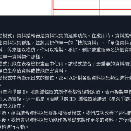
易模式」資料編輯器是資料採集的延伸功能。在啟用時，資料編
出資料採集群組，並將其視作單一的「技能資料」、「單位資料
料」等來加以模仿。你可以複製、移除、刪除或重新命名這個資
理單一資料物件那樣。
模式只能在表格檢視畫面中使用。該模式結合了最重要的資料欄
單位生命值資料或技能傷害資料。
易模式中所顯示出來的欄位，都可以針對各個資料採集類型進行
。
《星海爭霸 II》地圖編輯器的創作者都曾經抱怨過，表示複製單
程太過繁複。這一點是《魔獸爭霸 III》編輯器遠勝過《星海爭霸 
優勢之所在。
不過，藉由結合資料採集群組和簡易模式，我們成功改善了這個
往後，我們會以資料採集功能作為基礎來製作更多的資料，方便
資料進行互動。