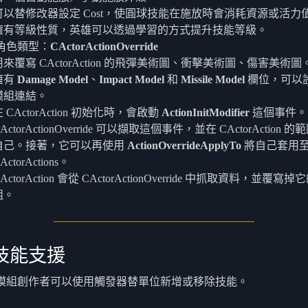
可以替修改器設定 Cost，使圓球技能在施放時會消耗資源或活力
擁有等級性質，英雄可以透過學習的方式提升技能等級。
角色類型：
CActorActionOverride
用來覆寫 CActorAction 的飛彈美術圖、衝擊美術圖、傷害美術圖
擁有
Damage Model
、
Impact Model
和
Missile Model
欄位，可以
模組連結。
 CActorAction 初始化時，會啟動
ActionInitModifier
這個事件。
ActorActionOverride 可以擷取這個事件，並在 CActorAction
自己。接著，它可以再使用
ActionOverrideApplyTo
將自己套用
ActorActions。
ActorAction 會從 CActorActionOverride 中抓取資料，並覆
組。
技能支援
模組創作者可以使用觸發器替單位新增或移除技能。