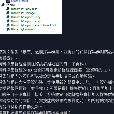
來說：複製「暴雪」這個採集群組，並將新的資料採集群組的名
視暴雪」。
資料採集群組會刪除掉該群組裡面的每一筆資料。
資料採集群組的 ID 也會同時變更該群組裡面每一筆資料的 ID。
採集群組內的資料可以被設定為手動填滿或自動填滿。
採集群組在命名子資料時，會使用新的關鍵字元「@」。資料採
動搜尋整個目錄，並尋找 ID 開頭是資料採集群組 ID 且後面加上
」的任何一筆資料。接著，系統便會自動將這些資料加入採集群
該鏈接功能的關係，每當技能的效果樹被變更時，相對應的資料
內含資料都會自動更新。
是自動填滿式資料採集群組的樣本資料：