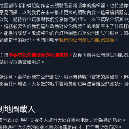
地圖創作者和模組創作者去體驗看看新版本的編輯器，也希望你
意見回饋，以利我們在未來推出更棒的調整內容。這是編輯器有
改動，期待各位玩家與我們分享你們的想法！以下概略介紹其中
。請務必要告訴我們這些改動對於你所製作的地圖產生了什麼樣
才能進行調整。敬請將你的自訂地圖發布至公開測試伺服器；如
題或奇怪的狀況，也請回報至
我們的公開測試伺服器論壇
。
：
請
不要忘記先備份你的地圖檔案，
然後再前往公開測試伺服器
試伺服器為實驗用途。
請注意，雖然你能在公開測試伺服器累積戰爭寶箱的經驗值，但
移至其他地區，大多數的戰爭寶箱獎勵也無法帶離公開測試伺服
到地圖載入
海爭霸 II》現在支援多人遊戲大廳在兩張地圖之間轉換的功能。
轉換過程所涉及的兩張地圖必須都是由同一位作者所發布的。