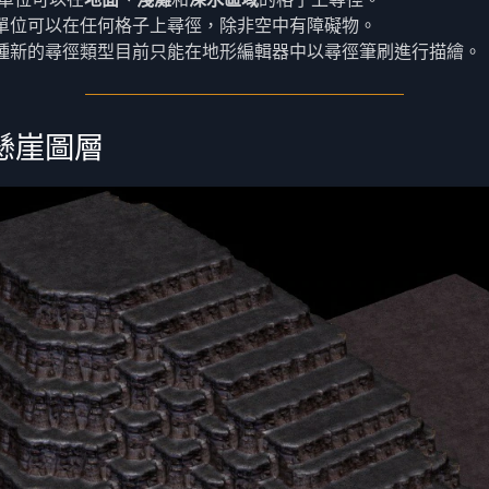
單位可以在任何格子上尋徑，除非空中有障礙物。
種新的尋徑類型目前只能在地形編輯器中以尋徑筆刷進行描繪。
懸崖圖層