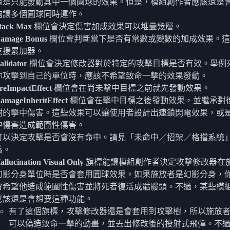
還是只能發動其中一個圓球的效果。但是，模組創作者應該還是
夠讓多個圓球同時運作。
tack Max
欄位會決定傷害加成效果可以堆疊幾層。
amage Bonus
欄位會判斷當下是否有常數或變數的加成效果。這
支援累加器。
alidator
欄位會決定修改器對於特定的攻擊目標是否有效。舉例
你攻擊到自己的單位時，應該不希望致命一擊的效果發動。
reImpactEffect
欄位會在尚未擊中目標之前就先發動效果。
amageInheritEffect
欄位會在擊中目標之後發動效果，並繼承對
樹的擊中傷害。這些效果可以讓使用者設計出連鎖閃電效果，或
中傷害造成範圍性傷害。
可以決定攻擊是否會沒有命中。請見「未命中／招架／格擋系統
落。
allucination Visual Only
旗標能讓模組創作者決定攻擊修改器在
幻影分身單位時是否會套用圓球效果。如果施放者是幻影分身，
會希望他造成範圍性傷害並將死者復活成骷髏頭。不過，某些模
應該還是會想要這種功能。
有了這個旗標，攻擊修改器還是會套用到攻擊樹，所以施放
可以偽造致命一擊的動畫，並丟出修改後的投射式飛彈。不