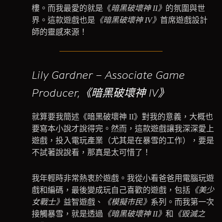
樓。而我最愛的就是《
暗黑破壞神 II》
的氛圍與世
界。這款遊戲也是
《暗黑破壞神 IV》
首席遊戲設計
師的靈感來源！
Lily Gardner – Associate Game
Producer,《暗黑破壞神 IV》
就算要我簡述《暗黑破壞神 II》對我的意義，大概也
要寫本小說才說得完。然而，這款遊戲讓我深深愛上
遊戲，投入電玩產業（尤其是在暴雪的工作），要是
不試著說說看，那真是太可惜了！
我年輕時非常熱衷於遊戲。我從小看爸爸用電腦玩遊
戲和編碼，最後變成玩自己喜歡的遊戲，包括
《美少
女戰士》
益智遊戲、
《模擬市民》
系列。而我第一次
接觸暴雪，就是透過
《暗黑破壞神 II》
和
《毀滅之