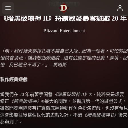
《暗黑破壞神III》
《暗黑破壞神 II》持續啟發暴雪遊戲 20 年
Blizzard Entertainment
「唉，我好幾天都掙扎著不讓自己入睡…因為一睡著，可怕的回
憶就會湧現。讓我想起修道院…還有佔據那裡的惡魔！夢境、回
憶…我已經分不清了。」─馬略斯
製作經典遊戲
當我們在 20 年前著手開發
《暗黑破壞神 II》®
，純粹只是想要
修正
《暗黑破壞神》®
最大的問題，並擴展第一代的遊戲公式。
雖然開發團隊沒有打算徹底翻轉動作角色扮演遊戲，也沒有預見
這會影響往後整個世代的遊戲設計，不過
《暗黑破壞神 II》
後來
都辦到了。