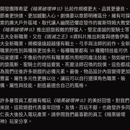
開發團隊希望
《暗黑破壞神 II》
比前作規模更大、品質更優良、
節奏更快速、更加撼動人心。劇情要以章節明確區分，擁有可探
索的廣大戶外區域，取代讓人幽閉恐懼症發作的崔斯特姆大教堂
《暗黑破壞神 II》
推出迴旋殺敵的野蠻人、堅定虔誠的聖騎士等
五大全新職業，又在
《毀滅之王》®
資料片推出刺客與德魯伊兩
大全新職業，規模遠遠超越僅有戰士、弓手與法師的前作。全新
職業的性別與種族更加多元，每種職業都有 30 種獨特技能可供
玩家選擇，不像前作的所有職業都共用相同魔法技能。勢如破竹
的旋風斬、聖騎士的增益靈氣、死靈法師召喚的奴僕，這些都成
為我們往後許多遊戲的必備元素。最後，物品設計內容變得更加
豐富、屬性多元性更勝以往，讓玩可以自行選擇角色職業、裝
備、屬性與技能，創造最適合自己的風格。
許多暴雪員工都擁有暢玩
《暗黑破壞神 II》
的美好回憶。對我們
來說，這款遊戲代表童年回憶、友情、百玩不厭，也啟發許多同
仁長大後投入電玩產業。請參閱我們最喜歡的員工《暗黑破壞
神》玩家分享。