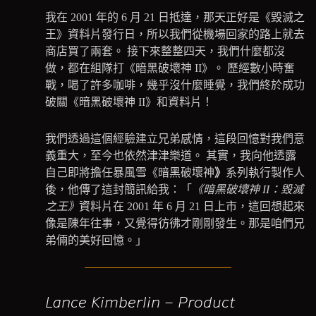
我在 2001 年的 6 月 21 日抵達，那天正好是《毀滅之
王》資料片發行日，所以我們從機場回家的路上就去
商店買了兩套。 接下來整整四天，我們什麼都沒
做，都在組隊打《暗黑破壞神 II》。 歷經數小時奮
戰，喝了許多咖啡，幾乎沒什麼睡覺，我們終於成功
破關《暗黑破壞神 II》和資料片！
我們透過這個經驗建立兄弟感情，這段回憶對我們意
義重大，至今也依然津津樂道。 其實，我向他透露
自己即將擔任暴風雪《暗黑破壞神
》
系列執行製作人
後，他傳了這封簡訊給我：「
《暗黑破壞神 II：毀滅
之王》
資料片在 2001 年 6 月 21 日上市，這回想起來
像是陳年往事，又覺得彷彿才剛剛發生。那是咱們兄
弟倆的美好回憶。」
Lance Kimberlin – Product