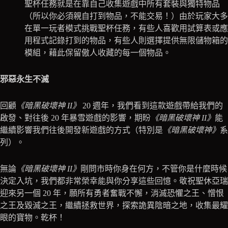
聖杯任務就是在靠自己收集遊戲中所有套裝與獨特物品
（所以你必須親自打到物品，不能交易！）由於玩家大多
在單一玩者模式挑戰聖杯任務，有些人喜歡用試算表或應
用程式記錄打到的物品，有些人則選擇提供無限儲物箱的
模組，藉此保留傲人收藏的每一個物品。
邪惡永生不滅
回顧
《暗黑破壞神 II》
20 週年，我們看到這款遊戲帶給我們的
啟發、對往後 20 年暴雪遊戲的影響，期盼
《暗黑破壞神 II》
能
繼續影響我們往後開發新遊戲的方式（特別是
《暗黑破壞神》
系
列）。
無論
《暗黑破壞神 II》
剛問市時你身在何方，不管你是什麼時候
決定入坑，我們都非常榮幸能與你分享這些回憶。敬祝聖休亞瑞
迎來另一個 20 年，願所有勇者奮戰不懈，消滅恐懼之王、憎恨
之王及毀滅之王，繼續拯救世界，探索詭異陰暗之地，收集最耀
眼的寶物。乾杯！