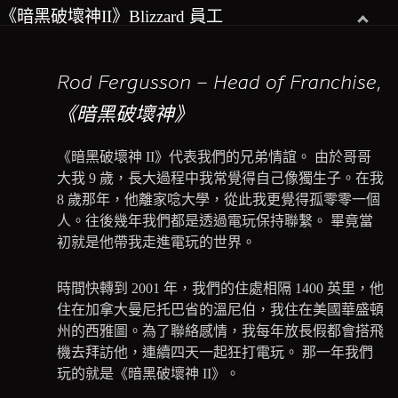
《暗黑破壞神II》Blizzard 員工
Rod Fergusson – Head of Franchise,
《暗黑破壞神》
《暗黑破壞神 II》代表我們的兄弟情誼。 由於哥哥
大我 9 歲，長大過程中我常覺得自己像獨生子。在我
8 歲那年，他離家唸大學，從此我更覺得孤零零一個
人。往後幾年我們都是透過電玩保持聯繫。 畢竟當
初就是他帶我走進電玩的世界。
時間快轉到 2001 年，我們的住處相隔 1400 英里，他
住在加拿大曼尼托巴省的溫尼伯，我住在美國華盛頓
州的西雅圖。為了聯絡感情，我每年放長假都會搭飛
機去拜訪他，連續四天一起狂打電玩。 那一年我們
玩的就是《暗黑破壞神 II》。