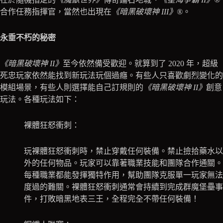
合作任務指揮官，當然也出現在
《暗黑破壞神 III》®
。
永垂不朽的秘密
《暗黑破壞神 II》
至今依然備受歡迎。就算到了 2020 年，超級
死忠玩家依然能找到新玩法玩個過癮。有些人只喜歡劇烈變化的
模組場景，有些人則選擇能自己訂規則的
《暗黑破壞神 II》
創意
玩法。各種玩法如下：
裸體狂怒衝刺：
玩裸體狂怒衝刺時，禁止穿戴任何裝備。禁止撿拾藥水以
外的任何物品。玩家可以靠著職業技能和團隊合作通關。
每種職業都能發揮獨特作用，幫助團隊克服單一玩家無法
度過的難關。裸體狂怒衝刺通常會持續到完成群魔堡壘事
件，打敗暗黑地表三王，全程完全不帶任何裝備！