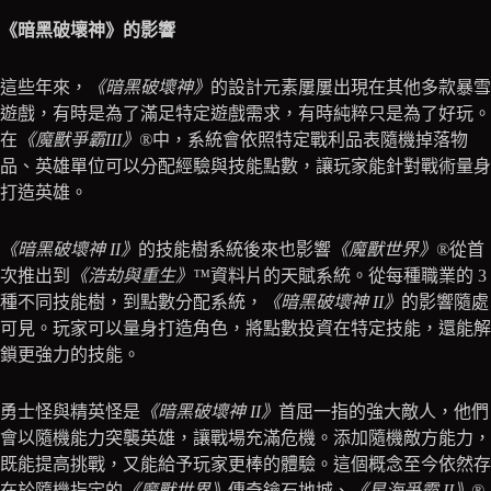
《暗黑破壞神》的影響
這些年來，
《暗黑破壞神》
的設計元素屢屢出現在其他多款暴雪
遊戲，有時是為了滿足特定遊戲需求，有時純粹只是為了好玩。
在
《魔獸爭霸III》®
中，系統會依照特定戰利品表隨機掉落物
品、英雄單位可以分配經驗與技能點數，讓玩家能針對戰術量身
打造英雄。
《暗黑破壞神 II》
的技能樹系統後來也影響
《魔獸世界》®
從首
次推出到
《浩劫與重生》™
資料片的天賦系統。從每種職業的 3
種不同技能樹，到點數分配系統，
《暗黑破壞神 II》
的影響隨處
可見。玩家可以量身打造角色，將點數投資在特定技能，還能解
鎖更強力的技能。
勇士怪與精英怪是
《暗黑破壞神 II》
首屈一指的強大敵人，他們
會以隨機能力突襲英雄，讓戰場充滿危機。添加隨機敵方能力，
既能提高挑戰，又能給予玩家更棒的體驗。這個概念至今依然存
在於隨機指定的
《魔獸世界》
傳奇鑰石地城、
《星海爭霸 II》®