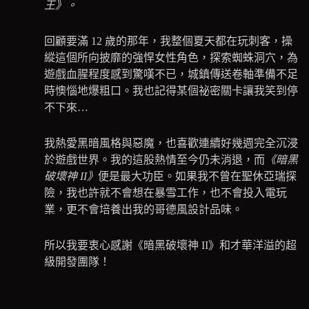
王》。
回顧要滿 12 歲的那年，我整個夏天都在玩刺客，操
縱這個所向披靡的強悍女性角色，探索蜘蛛洞穴，為
遊戲血腥程度感到驚嘆不已，城鎮傳送卷軸準備不足
時懊惱地爆粗口。我也記得某個祕密關卡讓我笑到停
不下來…
我熱愛黑暗風格與惡魔，也喜歡連續好幾週完全沉浸
於遊戲世界。我的這股熱情至今仍未消退，而
《暗黑
破壞神 II》
便是最大功臣。如果我不曾在聖休亞瑞探
險，我也許就不會想在暴雪工作，也不會投入電玩
業，更不會培養出我的哥德風設計品味。
所以我要衷心感謝《暗黑破壞神 II》和才華洋溢的超
級開發團隊！