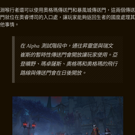
淵喉行者還可以使用奧格瑪傳送門和暴風城傳送門，這兩個傳送
門就位在奧睿博司的入口處，讓玩家能夠返回生者的國度處理其
他事情。
在 Alpha 測試階段中，通往昇靈堡與瑞文
崔斯的暫時性傳送門會開放讓玩家使用。亞
登曠野、瑪卓薩斯、奧格瑪和奧格瑪的飛行
路線與傳送門會在日後開放。