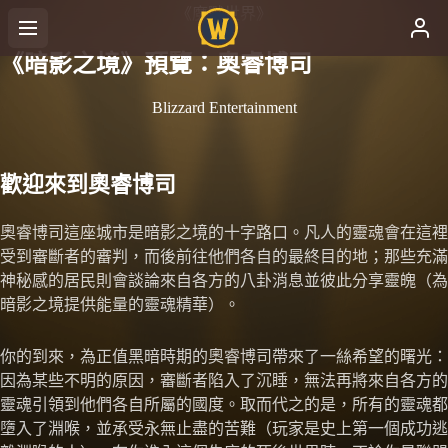
《魔獸世界》
《暗影之境》預覽：奧睿博司
Blizzard Entertainment
歡迎來到奧睿博司
奧睿博司這座城市是暗影之境的十字路口。凡人的靈魂會在這裡
受到審斷者的審判，而後前往他們各自的最終目的地；那些充滿
神秘感的居民則會談論來自各方的八卦消息並彼此分享靈魄（為
暗影之境提供能量的靈魂精華）。
你的到來，為正值黑暗時期的奧睿博司帶來了一絲希望的曙光：
因為某些不明的原因，審斷者陷入了沉睡，無法再將來自各方的
靈魂引領到他們各自所屬的國度。取而代之的是，所有的靈魂都
墮入了淵喉，並承受永無止盡的苦難（玩家是史上第一個成功逃