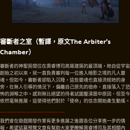
審斷者之室（暫譯，原文The Arbiter's
Chamber）
審斷者的神聖房間位在奧睿博司高聳建築的最頂端，她自從宇宙
創始之初以來，就一直負責審判每一位進入暗影之境的凡人靈
魂。但如今，審斷者卻陷入沉睡，這些靈魂也直接流經她的身
旁，在無人引導的情況下，偏離自己原先的宿命，直接落入了恐
怖的淵喉之中。感到無比絕望的侍者試圖釐清箇中原因，但至今
依然毫無進展，這使得他們對於「使命」的信念開始產生動搖。
我們會在遊戲開發作業有更多進展之後跟各位分享進一步的情
報，希望這篇預覽文章有幫助大家更瞭解奧睿博司及其相關內