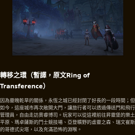
轉移之環（暫譯，原文Ring of
Transference）
因為靈魄乾旱的關係，永恆之城已經封閉了好長的一段時間；但
如今，這座城市再次敞開大門，讓旅行者可以透過傳送門和飛行
管理員，自由走訪奧睿博司。玩家可以從這裡前往昇靈堡的樂土
平原、瑪卓薩斯的鬥士競技場、亞登曠野的虛靈之森、瑞文崔斯
的哥德式尖塔，以及充滿恐怖的淵喉。