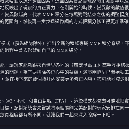
體的增減幅度取決於多個因素，這些因素會影響玩家的預測勝率以
地反映出了玩家的真正實力。在剛開始的時候，變異數的數值很
變異數越高，代表 MMR 積分在每場對戰結束之後的調整幅度
適當的範圍內，然後再一步步透過微調的方式把積分修正得更加準
所有模式（預先組隊除外）推出全新的種族專屬 MMR 積分系統
過程中會去影響到自己的 MMR 總分。
能，讓玩家能夠跟來自世界各地的《魔獸爭霸 III》高手互相
的問題。為了要排除各位心中的疑慮，遊戲團隊早已開始動工，並
努力，並在接下來的幾個禮拜內安裝更多修正內容，盡可能地減少
2v2、3v3、4v4）和自由對戰（FFA）。這些模式都會盡可
的目標，配對系統會先嘗試將兩個能夠完美配對的玩家安排在同
放寬程度都有所不同，就讓我們一起來深入瞭解一下吧。