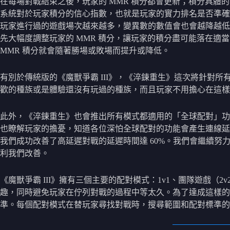
在每場對戰結束之後，玩家的 MMR 積分都會更新；積分具
系統對於玩家積分的信心指數，也就是玩家的實力排名是否準確
玩家進行過的遊戲場次越來越多，變異數的數值會也會越降越低。
先大幅度調整玩家的 MMR 積分，讓玩家的積分盡可能落在
MMR 積分就會隨著勝場或敗場而提升或降低。
有別於傳統版的《魔獸爭霸 III》，《淬鍊重生》這次將針對
歡的種族或是體驗還沒有玩過的種族，而且玩家不用擔心在這樣的
此外，《淬鍊重生》也會推出所有模式都適用的「全球配對」功
也瞭解玩家的擔憂，知道各位深怕全球配對的功能會產生連線延遲
我們成功改善了高延遲對戰的延遲時間達 60%。我們會繼續
利我們改善。
《魔獸爭霸 III》擁有三個主要的配對模式：1v1、團隊遊戲（
趣，同時避免玩家在佇列對戰的過程中等太久。為了達成這樣
準。每個配對模式在替玩家尋找對戰時，搜尋範圍和配對標準的