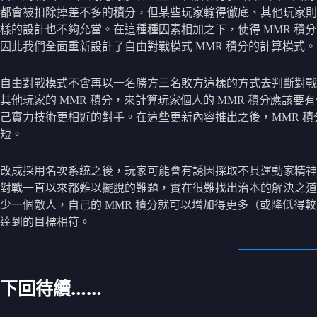
都會被扣除掉差不多的積分，但某些玩家輸得徹底、其他玩家則是
樣的設計也不夠允當。在這種種因素相加之下，使得 MMR 
因此我們全面重新設計了自由對戰模式 MMR 積分的計算模式。
自由對戰模式不會再以一名勝方三名敗方這樣的方式去判斷對戰結
其他玩家的 MMR 積分，來計算玩家個人的 MMR 積分應該
己實力技術更相近的對手。在這些更新內容推出之後，MMR 
短。
改成採用名次系統之後，玩家可能會有誘因採取不具運動家精神
對戰一直以來都難以擺脫的難題，實在很難找出治本的解決之道
少一個敵人，自己的 MMR 積分就可以增加得更多（或降低
達到的目標相符。
下回待續……