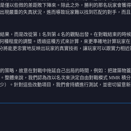
僅以些微的差距敗下陣來。除此之外，勝利的那名玩家會獲得相當
積分出現嚴重的失真狀況，進而導致玩家難以找到匹配的對手，而
果，而是改從第 1 名到第 4 名的觀點出發。在對戰結束的
要有何種程度的調整。透過這種方式來計算，來更準確地計算玩家在
積分將能更忠實地反映出玩家的真實技術，讓玩家可以跟實力相
的策略，故意在對戰中拖延自己出局的時間，例如：把建築物蓋
。整體來說，我們認為改以名次來決定自由對戰模式 MMR 積
得較少）。針對這些改動項目，我們會持續進行測試，並密切留意