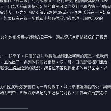
及被稱作「變異數」的內部數值。 我們會使用這個變異數來代表
大，因為系統尚未擁有足夠的資訊可以作為判准和依據。但隨著
會越大，反之則 MMR 積分調整幅度較小。配對系統在一開始會
確。如果玩家在每一場對戰中都有很穩定的表現，那麼玩家的
，不只能夠維護競技對戰的公平性，還能讓玩家盡情暢玩自己最喜
切磋、一較高下。這個配對功能將為遊戲開啟嶄新的篇章，但我們
推出了一系列的伺服器更新。從 5 月 4 日的那個禮拜開始，
對戰發生嚴重延遲的狀況，請各位不吝提供更多的意見回饋，以
能地把實力相近的玩家安排在同一場對戰中，以此來維護遊戲的公平與樂
一場對戰中，如果沒辦法配對出這樣的對戰，才會再逐漸放寬標