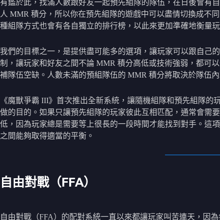
有鑑於此，找滿人數跟好友一起預先組隊的隊伍，在日後會有自
人 MMR 積分，所以你在預先組隊的遊戲中可以盡情切換成
種組隊方式也會有各自獨立的排行榜，以此來更加準確地衡量玩
我們的目標之一，是提供盡可能多的選項，讓玩家可以跟自己的
制，讓玩家和好友之間不論 MMR 積分高低或技術強弱，都
補隊伍空缺。人數未滿的預組隊伍的 MMR 積分將取決於隊伍內
《魔獸爭霸 III》首次推出全新系統，讓隨機組隊和預先組隊
做的目的。如果只讓預先組隊的玩家彼此互相匹配，通常會需要
低，因為玩家總是需要等上很長的一段時間才能找到對手。這項
之間能夠取得適當的平衡。
自由對戰（FFA）
自由對戰（FFA）的配對系統一直以來都讓玩家叫苦連天，因