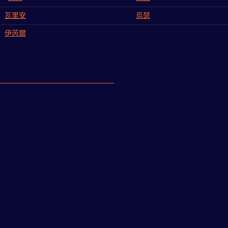
瓦里安
烏瑟
伊芮爾