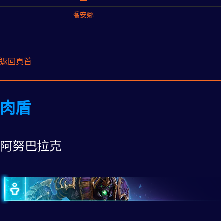
喬安娜
返回頁首
肉盾
阿努巴拉克