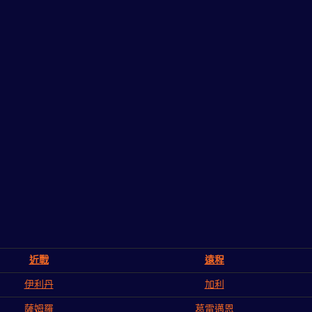
近戰
遠程
伊利丹
加利
薩姆羅
葛雷邁恩