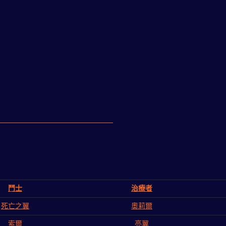
鬥士
治療者
死亡之翼
奧莉爾
索爾
亮翼