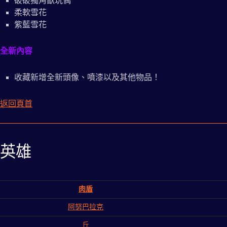
破破獨角獸玩偶
柔軟雪花
紫藍雪花
全新內容
收藏新增全新頭像、噴漆以及其他物品！
返回頁首
英雄
肉盾
阿努巴拉克
丘