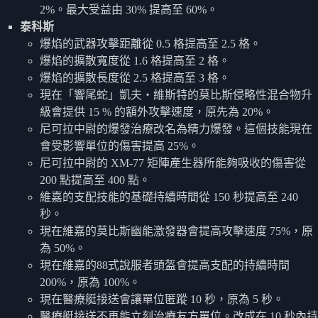
2%。最大受益由 30% 提高至 60%。
泰科斯
爆焰的武器攻擊距離從 0.5 格提高至 2.5 格。
爆焰的擴散寬度從 1.6 格提高至 2 格。
爆焰的擴散長度從 2.5 格提高至 3 格。
現在「響尾蛇」凱夫‧維斯特的莫比斯侵略性混合物升
級會提供 15 % 的額外攻擊速度，原先為 20%。
尼可拉中尉的爆發治療改名為精力爆發。這個技能現在
會受影響單位的傷害提高 25%。
尼可拉中尉的 XM-77 矩陣產生器所能夠吸收的傷害從
200 點提高至 400 點。
維嘉的支配技能的基礎持續時間從 150 秒提高至 240
秒。
現在維嘉的莫比斯幽能激發器會提高攻擊速度 75%，原
為 50%。
現在維嘉的88式說服者頭盔會提高支配的持續時間
200%，原為 100%。
現在醫療艇接送會讓單位匿蹤 10 秒，原為 5 秒。
醫療艇接送不再能立刻治療友方單位。改成在 10 秒內持