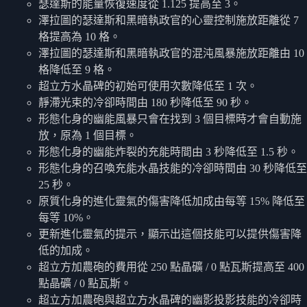
瑟達斯的能量恢復速度從 1.125 提高至 3。
澤拉圖的瑟達斯和黑暗執政官的心靈控制施放距離從 7
格提高為 10 格。
澤拉圖的瑟達斯和黑暗執政官的混沌風暴施放距離由 10
格降低至 9 格。
超立方水晶碑的初始可使用次數降低至 1 次。
靜滯光束的冷卻時間由 180 秒降低至 90 秒。
形態化身的幽能風暴只會在找到 3 個目標時才會自動施
放，原為 1 個目標。
形態化身的幽能炸裂的充能時間由 3 秒降低至 1.5 秒。
形態化身的召喚充能水晶技能的冷卻時間由 30 秒降低至
25 秒。
原質化身的進化靈氣的傷害降低加成由每等 15% 降低至
每等 10%。
更新進化靈氣的提示，顯示出這個技能可以提供傷害降
低的加成。
超立方加農砲的費用從 250 點晶礦 / 0 點瓦斯提高至 400
點晶礦 / 0 點瓦斯。
超立方加農砲與超立方水晶碑的幽影投影技能的冷卻時