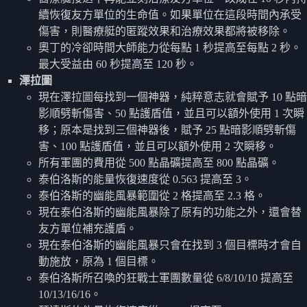
續恢復友方單位的生命值。如果單位在這段時間內承受
傷害，則醫療艇的匿蹤效果和治療效果都將被移除。
奧丁的冷卻時間大師能力從每點 1 秒提高至每點 2 秒。
最大受益由 60 秒提高至 120 秒。
澤拉圖
現在澤拉圖每找到一個神器，純粹意志就會賦予 10 點暗
影順劈斬傷害、50 點護盾值，並且可以額外使用 1 次瞬
移；原本是找到三個神器後，賦予 25 點暗影順劈斬傷
害、100 點護盾值，並且可以額外使用 2 次瞬移。
所有軍團的費用從 500 點晶礦提高至 800 點晶礦。
泰伯洛斯的能量恢復速度從 0.563 提高至 3。
泰伯洛斯的幽能風暴範圍從 2 格提高至 2.3 格。
現在泰伯洛斯的幽能風暴除了原有的功能之外，還會替
友方單位補充護盾。
現在泰伯洛斯的幽能風暴只會在找到 3 個目標時才會自
動施放，原為 1 個目標。
泰伯洛斯所召喚的狂戰士軍團數量從 6/8/10/10 提高至
10/13/16/16。