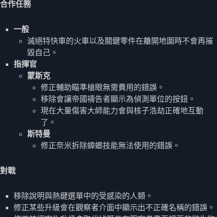
合作任務
一般
滅絕特快車的火車以及關鍵零件在離開地圖時不會再摧
毀自己。
指揮官
蒙斯克
修正輔助瞄準槍眼無需費用的錯誤。
移除會讓帝國禱告者顯示為偵測單位的按鈕。
現在大量傷害大師能力會與核子浩劫正確地互動
了。
斯特曼
修正奈米拆除蟑螂技能無法使用的錯誤。
對戰
移除說明與熱鍵選單中的受感染的人類。
修正某些升級會在觀察者介面中顯示出不正確名稱的錯誤。