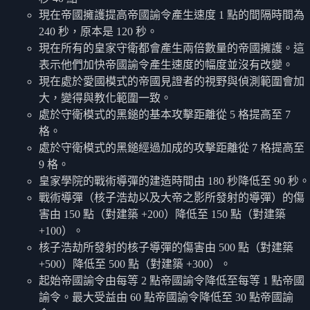
現在帝國擁護提高帝國諭令產生速度 1 點的間隔時間為
240 秒，原本是 120 秒。
現在所有的皇家守衛都會產生兩倍數量的帝國擁護。這
表示他們加快帝國諭令產生速度的幅度並沒有改變。
現在處於愛國模式的帝國見證者的視野與偵測範圍會加
大，變得與教化範圍一致。
處於守衛模式的黑鎚的基本攻擊距離從 5 格提高至 7
格。
處於守衛模式的黑鎚經過加成的攻擊距離從 7 格提高至
9 格。
皇家學院的戰術導彈的建造時間由 180 秒降低至 90 秒。
戰術導彈（核子浩劫以及大帝之影所發射的導彈）的傷
害由 150 點（對建築 +200）降低至 150 點（對建築
+100）。
核子浩劫所發射的核子導彈的傷害由 500 點（對建築
+500）降低至 500 點（對建築 +300）。
起始帝國諭令由每等 2 點帝國諭令降低至每等 1 點帝國
諭令。最大受益由 60 點帝國諭令降低至 30 點帝國諭