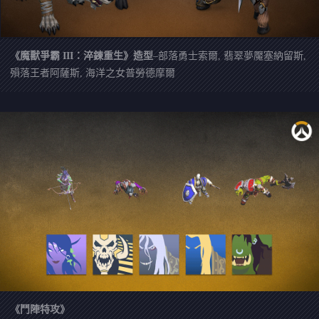
《魔獸爭霸 III：淬鍊重生》造型
–部落勇士索爾, 翡翠夢魘塞納留斯,
殞落王者阿薩斯, 海洋之女普勞德摩爾
《鬥陣特攻》