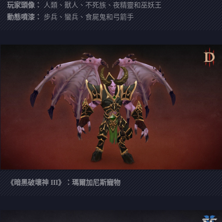
玩家頭像：
人類、獸人、不死族、夜精靈和巫妖王
動態噴漆：
步兵、蠻兵、食屍鬼和弓箭手
《暗黑破壞神 III》：瑪爾加尼斯寵物