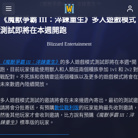
《魔獸爭霸® III》淬鍊重生™
《魔獸爭霸 III：淬鍊重生》多人遊戲模式
測試即將在本週開跑
Blizzard Entertainment
《魔獸爭霸 III：淬鍊重生》
的多人遊戲模式測試即將在本週*開
跑，目前玩家僅能使用獸人和人類這兩個種族參加 1v1 和 2v2 對
戰配對。不死族和夜精靈這兩個種族以及更多的遊戲模式將會在
未來數週內陸續開放。
多人遊戲模式測試的邀請將會在未來幾週內寄出。最初的測試邀
請將會分批寄送，有預購
數位戰利版
的玩家能夠最先收到邀請，
然後其他玩家才會收到邀請，比方說有預購
《魔獸爭霸 III：淬
鍊重生》
標準版的玩家。