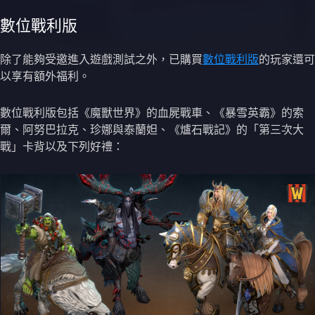
數位戰利版
除了能夠受邀進入遊戲測試之外，已購買
數位戰利版
的玩家還可
以享有額外福利。
數位戰利版包括《魔獸世界》的血屍戰車、《暴雪英霸》的索
爾、阿努巴拉克、珍娜與泰蘭妲、《爐石戰記》的「第三次大
戰」卡背以及下列好禮：