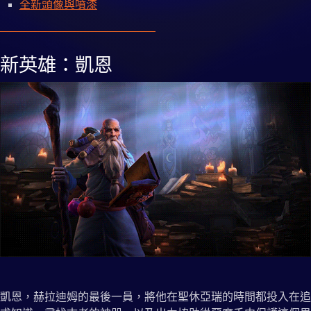
全新頭像與噴漆
新英雄：凱恩
凱恩，赫拉迪姆的最後一員，將他在聖休亞瑞的時間都投入在追