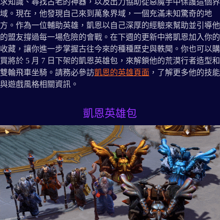
求知識、尋找古老的神器，以及出力協助從惡魔手中保護這個界
域。現在，他發現自己來到萬象界域，一個充滿未知驚奇的地
方。作為一位輔助英雄，凱恩以自己深厚的經驗來幫助並引導他
的盟友撐過每一場危險的會戰。在下週的更新中將凱恩加入你的
收藏，讓你進一步掌握古往今來的種種歷史與軼聞。你也可以購
買將於 5 月 7 日下架的凱恩英雄包，來解鎖他的荒漠行者造型和
雙輪飛車坐騎。請務必參訪
凱恩的英雄頁面
，了解更多他的技能
與遊戲風格相關資訊。
凱恩英雄包