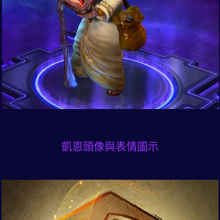
凱恩頭像與表情圖示