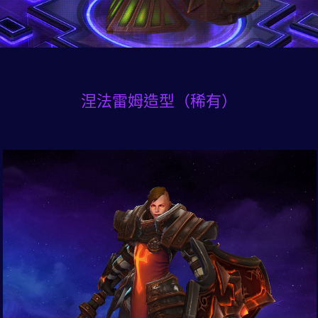
涅法雷姆造型（稀有）