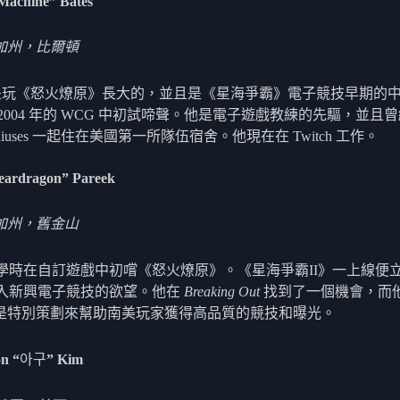
Machine” Bates
加州，比爾頓
ce 是玩《怒火燎原》長大的，並且是《星海爭霸》電子競技早期的
2004 年的 WCG 中初試啼聲。他是電子遊戲教練的先驅，並且
Geniuses 一起住在美國第一所隊伍宿舍。他現在在 Twitch 工作。
eardragon” Pareek
加州，舊金山
i 小學時在自訂遊戲中初嚐《怒火燎原》。《星海爭霸II》一上線便
 投入新興電子競技的欲望。他在
Breaking Out
找到了一個機會，而
是特別策劃來幫助南美玩家獲得高品質的競技和曝光。
n “
아구
” Kim