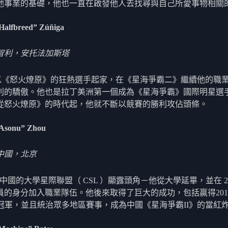
他事業的基礎，他也一直在啟發他人去找尋與自己所愛事物相關
“Halfbreed” Zúñiga
智利，安托法加斯塔
ipe 以《怒火燎原》的狂熱選手起家，在《星海爭霸二》繼續他的職
利的驕傲。他也是拉丁美洲第一個成為《星海爭霸》國際明星選
從怒火燎原》的時代起，他就不斷以競賽的勝利攻佔頭條。
iAsonu” Zhou
中國，北京
 在中國的大學星際聯盟（ CSL ）顯露頭角－他從大學延畢，並在 20
員的身分加入職業隊伍。他後來取得了巨大的成功，包括贏得201
 的冠軍，並且統治眾多地區賽事，成為中國《星海爭霸II》的當紅