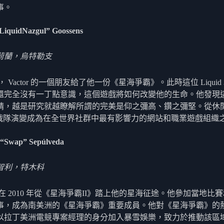
事。
“LiquidNazgul” Goossens
荷蘭，烏特勒支
 年， Vactor 的一個朋友給了他一份《星海爭霸》。此時這位 Liqui
還完全沒有一丁點意識，這個遊戲將如何改變他的生命。他發現
精，越是研究就越瞭解所謂的完美是仰之彌高、鑽之彌堅。從休
uid 戰隊演變成為在全世界社群中最有影響力的網站和職業遊戲組織
“Swap” Sepúlveda
智利，特木科
el 在 2010 年從《星海爭霸II》踏上他的星海征途。他參加當地比
事，成為南美洲的《星海爭霸》重要成員。他對《星海爭霸》的
以拉丁美洲電競專案經理的身分加入暴雪娛樂，致力於推動該區