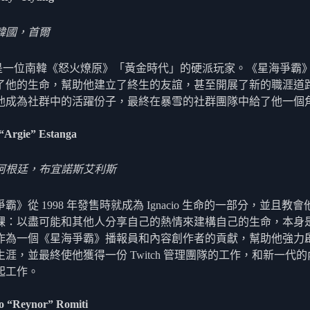
韓國，首爾
 曾是一位南韓《怒火燎原》「黃金時代」的硬派玩家。《星海爭霸
了他的生命，幫助他建立了終生的友誼，甚至開展了新的職涯道
他成為社群中的活躍份子，最終在暴雪的社群團隊中給了他一個
 “Argie” Estanga
阿根廷，布宜諾斯艾利斯
霸》從 1998 年發售時就成為 Ignacio 生命的一部分，並且教
課：以盡可能和其他人分享自己的熱情來建構自己的生命，本身
作為一個《星海爭霸》播報員和內容創作者的貢獻，幫助他強力
生涯，並最終使他獲得一份 Twitch 管理團隊的工作，和新一代
起工作。
o “Reynor” Romiti