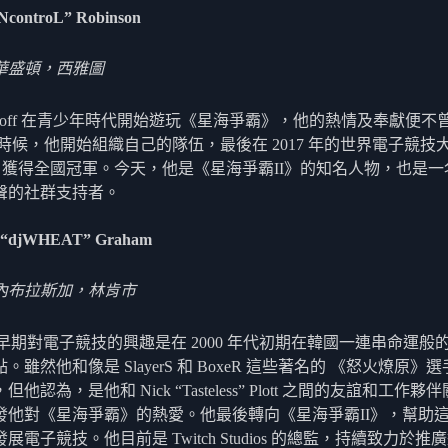
iNcontroL” Robinson
華盛頓，西雅圖
Geoff 在青少年時代開始遊玩《星海爭霸》，他的熱情及奉獻便不
的時候，他開始組織自己的隊伍，最後在 2017 年的世界電子競技
 ）獲得全國冠軍。今天，他是《星海爭霸II》的知名人物，也是一
聲的社群支持者。
 “djWHEAT” Graham
內布拉斯加，林肯市
us 早期對電子競技的興趣是在 2000 年代初期在韓國一連串命運般
。雖然他和像是 SlayerS 和 BoxeR 這些著名的 《怒火燎原》
他認為，是他和 Nick “Tasteless” Plott 之間的友誼和工作夥
發他對《星海爭霸》的熱愛。他最後轉向《星海爭霸II》，幫助
展電子競技。他目前是 Twitch Studios 的總監，持續致力於推