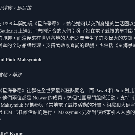
菲律賓，馬尼拉
yn 在 1998 年開始玩《星海爭霸》，這使她可以交到身邊的生活圈
Battle.net 上遇到了志同道合的人們引發了她在電子競技的早期
的興趣，而這後來在世界各地的人們之間產生了許多偉大的友誼。Ja
暴雪的全球品牌經理，支持著她最喜愛的遊戲，也包括《星海爭霸
nd Piotr Maksymiuk
波蘭，華沙
星海爭霸》社群在全世界最以狂熱聞名，而 Pawel 和 Piotr 對
。他們兩位都是 Netwar 的成員，這個社團專門組織活動，支持
。Maksymiuk 兄弟參與了當地電子競技活動的計畫、組織和大肆
 IEM 卡托維治站的進行， Maksymiuk 兄弟對該賽事引人入勝
。
ffy” Kyung