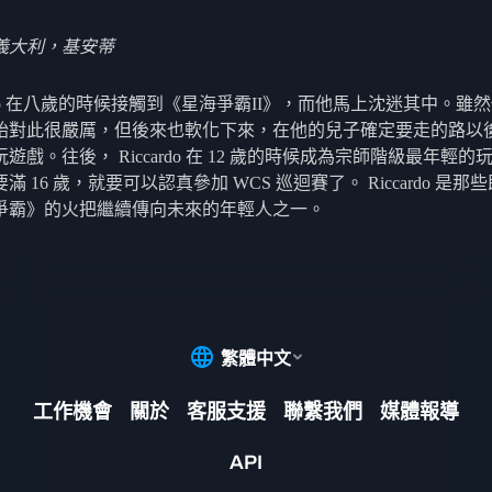
義大利，基安蒂
ardo 在八歲的時候接觸到《星海爭霸II》，而他馬上沈迷其中。雖
始對此很嚴厲，但後來也軟化下來，在他的兒子確定要走的路以
遊戲。往後， Riccardo 在 12 歲的時候成為宗師階級最年輕的
滿 16 歲，就要可以認真參加 WCS 巡迴賽了。 Riccardo 是那
爭霸》的火把繼續傳向未來的年輕人之一。