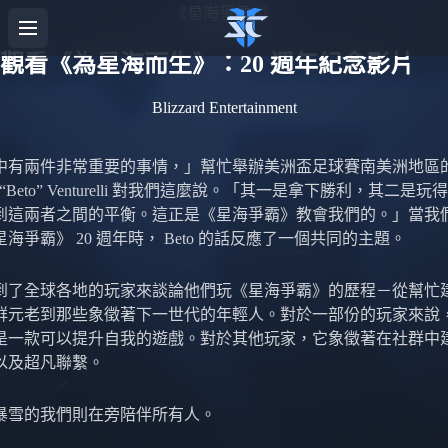
《星海爭霸II》
觀看《為星海而生》：20 週年紀念影片
Blizzard Entertainment
中有兩件非常重要的事情，」幫忙舉辦美洲盃足球賽南美洲地區
to “Beto” Venturelli 對我們這麼說。「其一是拿下勝利，其二是
到這兩者之間的平衡。這正是《星海爭霸》教會我們的。」當我
海爭霸》 20 週年時， Beto 的話反應了一個共同的主題。
到了全球各地的玩家來談論他們玩《星海爭霸》的歷程－從幫忙
群元老到那些象徵著下一世代的年輕人。對於一部份的玩家來說
是一款可以提升自我的遊戲。對於其他玩家，它象徵著在社群中
以及超凡聯繫。
暴雪的我們則在旁陪伴所有人。