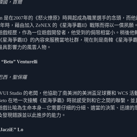
韓國，首爾
soon 是在2007年的《怒火燎原》時興起成為職業選手的念頭，而
10 年時，藉由加入 ZeNEX 的《星海爭霸II》戰隊而得以一償夙
遊戲經歷，作為一位遊戲開發者，他受到的侷限相當小。稍後他
《星海爭霸II》的內容來服務當地社群，現在則是南韓《星海爭霸I
最具影響力的風雲人物。
 “Beto” Venturelli
巴西，聖保羅
 是 VUI Studio 的老闆，他協助了南美洲的美洲盃足球賽和 WCS 
Beto 在地一次接觸《星海爭霸》時就感受到和它之間的聯繫，並
遊戲比喻為生命本身—它需要仔細的分細、適當的決策、迅速的
及發現錯誤並以此進步的能力。
“JacziE” Lo