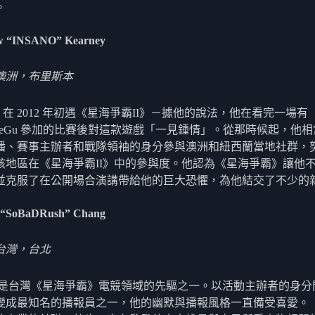
。
w “INSANO” Kearney
澳洲，布里斯本
hew 在 2012 年初遇《星海爭霸II》－據他的說法，他在看完一場有
gRaeGu 參加的比賽後對這款遊戲「一見鍾情」。從那時候起，他
播、賽事主辦者和戰隊領袖的身分參與澳洲和紐西蘭當地社群，
該地區在《星海爭霸II》中的參與度。他認為《星海爭霸》讓他
並克服了在公開場合演講帶給他的巨大恐懼，為他結交了不少的
i “SoBaDRush” Chang
台灣，台北
-Chi 是台灣《星海爭霸》電競領域的先驅之一。以活動主辦者的身
變成最知名的播報員之一，他的幽默與播報風格一直備受喜愛。