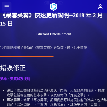
《暴雪英霸》
《暴雪英霸》快速更新說明─2018 年 2 月
15 日
Blizzard Entertainment
我們剛剛釋出了最新的《暴雪英霸》更新檔，修正若干錯誤。
錯誤修正
英雄、天賦以及技能
源氏：
修正擴散攻擊無法消耗源氏「閃躲」天賦效果的錯誤， 擴散
攻擊包括瑪瑟爾的基本攻擊，以及蘇爾的「咒滅之擊」。
寒冰屏障：
修正「寒冰屏障」期間仍然可以施展技能的錯誤，包括珍
娜的「寒冰閃現」，亮翼的「風暴護盾」，瑪法里恩的「星體共