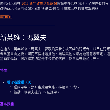
你也可以前往
2018 新年賀歲活動網站
閱讀更多活動消息，了解你如何只
透過遊玩《暴雪英霸》就能獲得 2018 新年賀歲活動的賀歲戰利品！
返回頁首
新英雄：瑪翼夫
在過去一萬年以來，瑪翼夫‧影歌負責看守被囚禁的背叛者，並且在背叛
者重獲自由之後，鍥而不捨地追捕他。無論其他人認為她是意志堅定，還
是頑固偏執，可以確定的是她不惜任何代價，都會看守她的世界。
特性
看守者騰躍（D）
躍向空中，對有害效果免疫，持續 0.75 秒。
被動：瑪翼夫擁有 15 點護甲。
基本技能