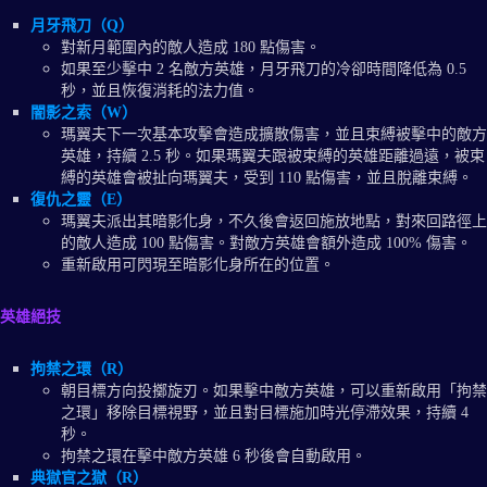
月牙飛刀（Q）
對新月範圍內的敵人造成 180 點傷害。
如果至少擊中 2 名敵方英雄，月牙飛刀的冷卻時間降低為 0.5
秒，並且恢復消耗的法力值。
闇影之索（W）
瑪翼夫下一次基本攻擊會造成擴散傷害，並且束縛被擊中的敵方
英雄，持續 2.5 秒。如果瑪翼夫跟被束縛的英雄距離過遠，被束
縛的英雄會被扯向瑪翼夫，受到 110 點傷害，並且脫離束縛。
復仇之靈（E）
瑪翼夫派出其暗影化身，不久後會返回施放地點，對來回路徑上
的敵人造成 100 點傷害。對敵方英雄會額外造成 100% 傷害。
重新啟用可閃現至暗影化身所在的位置。
英雄絕技
拘禁之環（R）
朝目標方向投擲旋刃。如果擊中敵方英雄，可以重新啟用「拘禁
之環」移除目標視野，並且對目標施加時光停滯效果，持續 4
秒。
拘禁之環在擊中敵方英雄 6 秒後會自動啟用。
典獄官之獄（R）