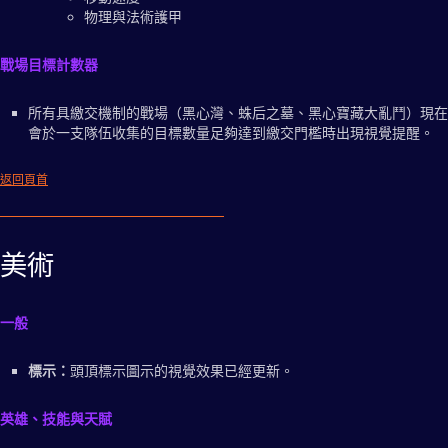
物理與法術護甲
戰場目標計數器
所有具繳交機制的戰場（黑心灣、蛛后之墓、黑心寶藏大亂鬥）現在
會於一支隊伍收集的目標數量足夠達到繳交門檻時出現視覺提醒。
返回頁首
美術
一般
標示：
頭頂標示圖示的視覺效果已經更新。
英雄、技能與天賦