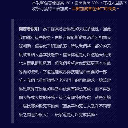
本攻擊傷害便提高 1%，最高提高 30%。在狼人型態下
攻擊可獲得三倍加成。
半數加成會在死亡時喪失。
開發者說明：
為了提高葛雷邁恩的天賦多樣性，因此
我們進行這些變更。由於吉爾尼斯雞尾酒若無相關天
賦輔助，傷害似乎稍嫌低落，所以我們將一部分的天
賦效果納入基本技能中。儘管你還是可以透過天賦強
化吉爾尼斯雞尾酒，但我們希望當你選擇更基本攻擊
導向的流派，它還是能成為你技能組中重要的一部
分。我們也重新調整了老朽鬥士的門檻需求，讓葛雷
邁恩就算在逆風的局勢中依舊有辦法完成，而不再是
個大好或大壞的任務。這也有額外的好處，就是無論
一場比賽的致死率如何（因為平均死亡人數在不同等
級之間差距很大），玩家還是可以完成獎勵。