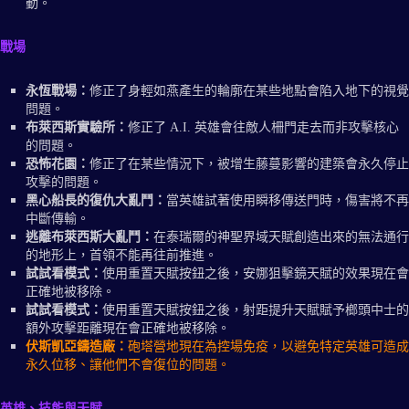
動。
戰場
永恆戰場：
修正了身輕如燕產生的輪廓在某些地點會陷入地下的視覺
問題。
布萊西斯實驗所：
修正了 A.I. 英雄會往敵人柵門走去而非攻擊核心
的問題。
恐怖花園：
修正了在某些情況下，被增生藤蔓影響的建築會永久停止
攻擊的問題。
黑心船長的復仇大亂鬥：
當英雄試著使用瞬移傳送門時，傷害將不再
中斷傳輸。
逃離布萊西斯大亂鬥：
在泰瑞爾的神聖界域天賦創造出來的無法通行
的地形上，首領不能再往前推進。
試試看模式：
使用重置天賦按鈕之後，安娜狙擊鏡天賦的效果現在會
正確地被移除。
試試看模式：
使用重置天賦按鈕之後，射距提升天賦賦予榔頭中士的
額外攻擊距離現在會正確地被移除。
伏斯凱亞鑄造廠：
砲塔營地現在為控場免疫，以避免特定英雄可造成
永久位移、讓他們不會復位的問題。
英雄、技能與天賦