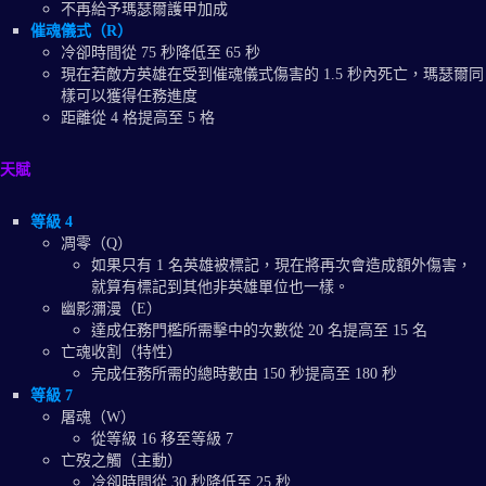
不再給予瑪瑟爾護甲加成
催魂儀式（R）
冷卻時間從 75 秒降低至 65 秒
現在若敵方英雄在受到催魂儀式傷害的 1.5 秒內死亡，瑪瑟爾同
樣可以獲得任務進度
距離從 4 格提高至 5 格
天賦
等級 4
凋零（Q）
如果只有 1 名英雄被標記，現在將再次會造成額外傷害，
就算有標記到其他非英雄單位也一樣。
幽影瀰漫（E）
達成任務門檻所需擊中的次數從 20 名提高至 15 名
亡魂收割（特性）
完成任務所需的總時數由 150 秒提高至 180 秒
等級 7
屠魂（W）
從等級 16 移至等級 7
亡歿之觸（主動）
冷卻時間從 30 秒降低至 25 秒