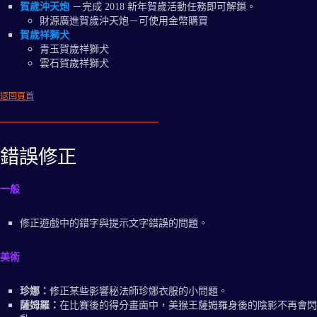
賀歲沖天炮
－完成 2018 新年賀歲活動任務即可解鎖。
財源廣進賀歲沖天炮－可使用金幣購買
賀歲祥獅犬
青玉賀歲祥獅犬
雲石賀歲祥獅犬
返回頁首
錯誤修正
一般
修正遊戲中的錯字與提示文字錯誤的問題。
美術
珍娜：
修正某些影響秘法師珍娜衣服的小問題。
薩姆羅：
在比賽後的得分畫面中，美猴王薩姆羅身後的陰影不再會閃