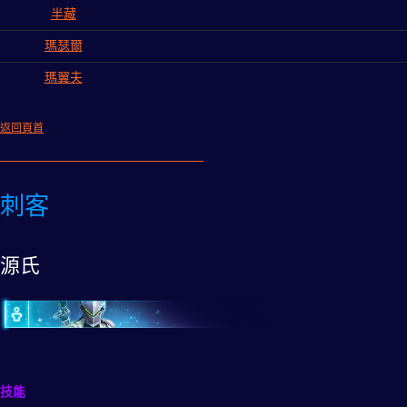
半藏
瑪瑟爾
瑪翼夫
返回頁首
刺客
源氏
技能