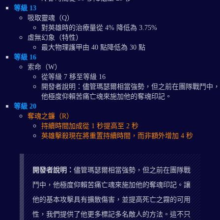
等級 13
吸取靈魂（Q）
對英雄時的治療量從 4% 降低為 3.75%
虛無幻象（特性）
最大物理護甲由 40 點降低為 30 點
等級 16
索命（W）
從等級 7 移至等級 16
開發者說明：儘管瑪瑟爾相當強勢，但之前在團隊戰鬥中，
他極度仰賴苦痛亡魂來施加他的奪魂印記。
等級 20
奪魂之鐮（R）
持續時間加成從 1 秒提高至 2 秒
英雄擊殺現在將重置持續時間，而非額外增加 4 秒
開發者說明：
儘管瑪瑟爾相當強勢，但之前在團隊戰
鬥中，他極度仰賴苦痛亡魂來施加他的奪魂印記。讓
他的基本攻擊具有擴散傷害，並提高死亡之霧的可用
性，我們提供了他更多標記多名敵人的方法。這不只