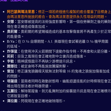
阿巴瑟與瑪法里恩：
修正一項若終極進化複製的癒合覆蓋了目標身上
由瑪法里恩所施放的癒合，會為瑪法里恩提供永久性增益的問題。
安娜：
當安娜被提高的法術強度影響時，第一個伯勞藥劑之後的藥劑
現在會正確造成傷害加成。
奧莉爾：
奧莉爾的希望賜福造成的基本攻擊傷害將不再產生少於正常
的能量值。
D.Va：
在 D.Va 自爆期間，A.I. 英雄現在會試著逃離 D.Va 機甲周圍
的區域。
炸彈鼠：
在使用沖天火箭期間下達動作指令時，不再會和火箭分離。
莉莉：
目盲之風現在會正確地對中立傭兵造成傷害。
李敏：
精神感悟圖示不再缺少游標提示訊息。
露娜拉：
被定身時不再能施放騰躍刺擊。
雷加：
修正讓鬼狼饑噬天賦無法對等級 16 的鬼魂之狼施加傷害加成
的問題。
塔薩達：
當兩者同時在啟動狀態時，幽能迴盪技能的計時條現在會正
確出現在御法者計時器旁邊。
瓦麗拉：
解除匿蹤後，劍刃亂舞附加的偷襲提示訊息現在會正確標示
它將致盲目標。
澤拉圖：
閃現現在會正確地破除隱形。