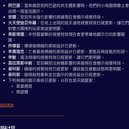
阿巴瑟：
當英雄受到阿巴瑟的共生體影響時，他們的小地圖頭像上會
出現一個皇冠圖示。
安娜：
受到奈米強化影響的英雄現在會顯示視覺特效。
大天使迪亞布羅：
在地上出現的毀天滅地視覺特效已被更新，讓它們
對雙方團隊的玩家來說更明顯。
弗斯塔德：
辛特蘭雷擊的視覺特效現在會更準確地顯示它的影響範
圍。
炸彈鼠：
爆彈槍標線的美術設計已更新。
李奧瑞克：
亡者墓地標線的美術設計已更新，更能反映技能的形狀。
李敏：
魔法飛彈的視覺特效已經更新，讓它們更明顯。
莫拉萊斯中尉：
受到藥劑注射機影響的英雄現在會顯示視覺特效。
泰科斯：
機槍的視覺特效已經更新，讓技能在啟動狀態時更明顯。
泰科斯：
極限殺戮重新定位圖示的美術設計已經更新。
下列英雄的圖示美術已更新，以符合其天賦變更：
葛雷邁恩
瑪瑟爾
返回頁首