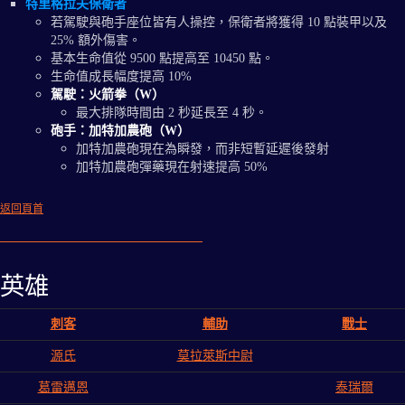
特里格拉夫保衛者
若駕駛與砲手座位皆有人操控，保衛者將獲得 10 點裝甲以及
25% 額外傷害。
基本生命值從 9500 點提高至 10450 點。
生命值成長幅度提高 10%
駕駛：火箭拳（W）
最大排隊時間由 2 秒延長至 4 秒。
砲手：加特加農砲（W）
加特加農砲現在為瞬發，而非短暫延遲後發射
加特加農砲彈藥現在射速提高 50%
返回頁首
英雄
刺客
輔助
戰士
源氏
莫拉萊斯中尉
葛雷邁恩
泰瑞爾