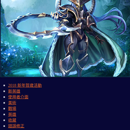
2018 新年賀歲活動
新英雄
使用者介面
美術
戰場
英雄
收藏
錯誤修正