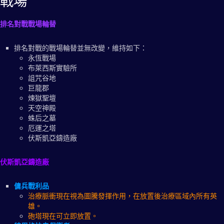
戰場
排名對戰戰場輪替
排名對戰的戰場輪替並無改變，維持如下：
永恆戰場
布萊西斯實驗所
詛咒谷地
巨龍郡
煉獄聖壇
天空神殿
蛛后之墓
厄運之塔
伏斯凱亞鑄造廠
伏斯凱亞鑄造廠
傭兵戰利品
治療脈衝現在視為圖騰發揮作用，在放置後治療區域內所有英
雄。
砲塔現在可立即放置。