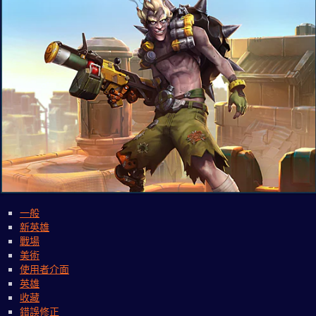
一般
新英雄
戰場
美術
使用者介面
英雄
收藏
錯誤修正