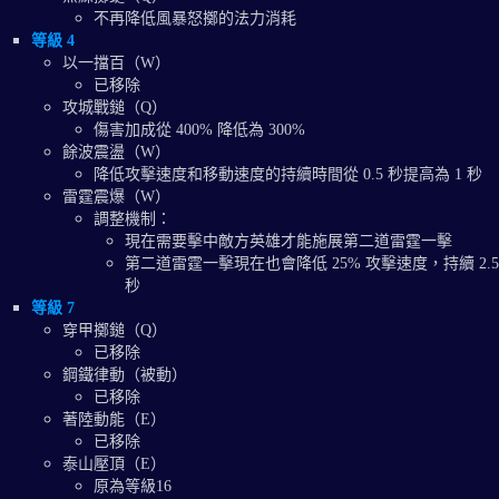
不再降低風暴怒擲的法力消耗
等級 4
以一擋百（W）
已移除
攻城戰鎚（Q）
傷害加成從 400% 降低為 300%
餘波震盪（W）
降低攻擊速度和移動速度的持續時間從 0.5 秒提高為 1 秒
雷霆震爆（W）
調整機制：
現在需要擊中敵方英雄才能施展第二道雷霆一擊
第二道雷霆一擊現在也會降低 25% 攻擊速度，持續 2.5
秒
等級 7
穿甲擲鎚（Q）
已移除
鋼鐵律動（被動）
已移除
著陸動能（E）
已移除
泰山壓頂（E）
原為等級16