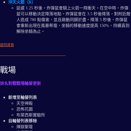
沖天火箭（R）
延遲 1.25 秒後，炸彈鼠會騎上火箭一飛衝天。在空中時，炸彈
鼠可以移動決定降落地點。炸彈鼠會在 3.5 秒後降落，對附近敵
人造成 780 點傷害，並且啟動同歸於盡。降落 5 秒後，炸彈鼠
會重新出現在風暴祭壇，坐騎的移動速度提高 150%，持續直到
解除坐騎為止。
返回頁首
戰場
排名對戰戰場輪替更新
新增至輪替列表
天空神殿
恐怖花園
布萊西斯實驗所
自輪替列表移除
煉獄聖壇