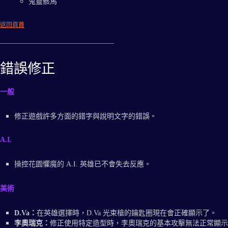
鬼靈骸馬
返回頁首
錯誤修正
一般
修正遊戲許多方面的錯字與說明文字的錯誤。
A.I.
操控花園懼魔的 A.I. 英雄已不會失去反應。
美術
D.Va：
在英雄選擇時，D.Va 光束槍的鑰匙圈現在會正確顯示了。
李奧瑞克：
修正使用特定造型時，李奧瑞克的基本攻擊無法正常顯示