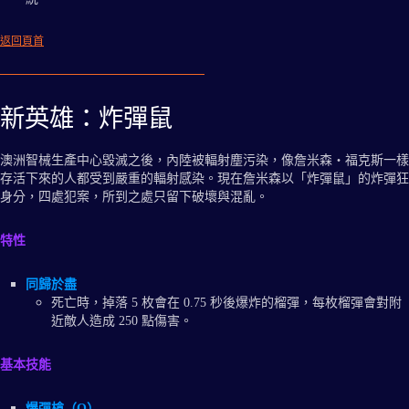
返回頁首
新英雄：炸彈鼠
澳洲智械生產中心毀滅之後，內陸被輻射塵污染，像詹米森‧福克斯一樣
存活下來的人都受到嚴重的輻射感染。現在詹米森以「炸彈鼠」的炸彈狂
身分，四處犯案，所到之處只留下破壞與混亂。
特性
同歸於盡
死亡時，掉落 5 枚會在 0.75 秒後爆炸的榴彈，每枚榴彈會對附
近敵人造成 250 點傷害。
基本技能
爆彈槍（Q）