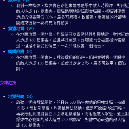
發射一枚榴彈，榴彈會在路徑末端或是擊中敵人時爆炸，對附近
敵人造成 117 點傷害。榴彈遇到地形障礙會彈開。榴彈對建築
造成的傷害降低 50%。最多可累積 4 枚榴彈。爆彈槍的冷卻時
間結束後會一次補充所有榴彈。
震盪地雷（W）
在地面放置一個地雷。炸彈鼠可以啟動特性引爆地雷，對附近敵
人造成 180 點傷害，並且將其擊退。炸彈鼠也會被震盪地雷擊
退，但是不會受到傷害。一次只能放置 1 個地雷。
鋼鐵陷阱（E）
在地面放置一個會在 2 秒後啟用的陷阱。陷阱會對第一個踩中
的敵人造成 130 點傷害，並使其定身 2 秒。最多可啟用 1 個陷
阱。
英雄絕技
地獄飛輪（R）
啟動一個由引擎驅動，並且有 500 點生命值的飛輪炸彈，持續
15 秒。發動引擎後，炸彈鼠無法移動，但是可操控地獄飛輪。
再次啟動此技能會立即引爆地獄飛輪，將附近敵人擊退，並且對
爆炸中心範圍的敵人造成 750 點傷害，對離中心較遠的敵人造
成 450 點傷害。