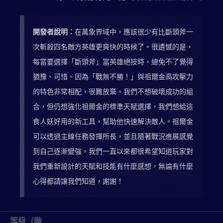
開發者說明：
在萬象界域中，應該很少有比斷頭斧一
次斬殺四名敵方英雄更爽快的時候了。很遺憾的是，
每當要選擇「斷頭斧」當英雄絕技時，總免不了覺得
猶豫、可惜。因為「戰無不勝！」與祖爾金高攻擊力
的特色非常相配，很難放棄。我們不想破壞成功的組
合，但仍想強化祖爾金的標準天賦選擇，我們想給這
食人妖好用的新工具，幫助他快速解決敵人。祖爾金
可以透過主線任務發揮所長，並且隨著戰況進展感覺
到自己逐漸變強。我們一直以來都很希望知道玩家對
我們重新設計的天賦和技能有什麼感想，無論有什麼
心得都請讓我們知道，謝謝！
等級（階