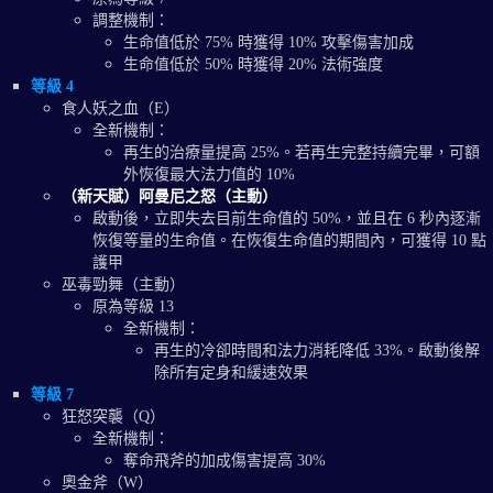
調整機制：
生命值低於 75% 時獲得 10% 攻擊傷害加成
生命值低於 50% 時獲得 20% 法術強度
等級 4
食人妖之血（E）
全新機制：
再生的治療量提高 25%。若再生完整持續完畢，可額
外恢復最大法力值的 10%
（新天賦）阿曼尼之怒（主動）
啟動後，立即失去目前生命值的 50%，並且在 6 秒內逐漸
恢復等量的生命值。在恢復生命值的期間內，可獲得 10 點
護甲
巫毒勁舞（主動）
原為等級 13
全新機制：
再生的冷卻時間和法力消耗降低 33%。啟動後解
除所有定身和緩速效果
等級 7
狂怒突襲（Q）
全新機制：
奪命飛斧的加成傷害提高 30%
奧金斧（W）