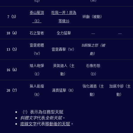
（Q）
（W）
泰山壓頂
吃我一斧！原為
7（3）
碎顱（被動）
（E）
等級16
10（4）
石之聖者
全力猛擊
—
—
雷霆癒體
B銅鬚之怒（被
13（5）
雷霆轟擊（W）
（W）
動）
矮人砲彈
英氣逼人（主
石像形態
16（6）
（E）
動）
（D）
無人能擋
強化護盾（主
加速冷卻（主
20（7）
滿貫猛擊（R）
（R）
動）
動）
（!）表示為任務型天賦
斜體文字
代表
全新天賦
。
底線文字
代表
移動後的天賦
。