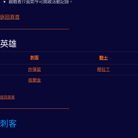
觀戰者介面如今可開啟活動記錄。
返回頁首
英雄
刺客
戰士
炸彈鼠
穆拉丁
祖爾金
返回頁首
刺客