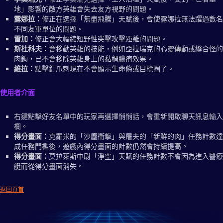
地」影響的敵方英雄會失去友方視野的問題。
露娜拉：
修正在選擇「無盡飛騰」天賦後，會使露娜拉無法躍過數名
不同友軍單位的問題。
雷加：
修正會大幅縮短野性突擊攻擊距離的問題。
斯杜科夫：
會移動英雄的技能，例如亞拉瑞克的心靈傳動或縫合怪的
肉鉤，已不會移除英雄身上的黏稠膿疱效果。
維拉：
點擊釘爪刺現在不會顯示生命條或目標圈了。
使用者介面
右鍵點擊好友名單中的玩家再選擇悄悄話，會重新開啟聊天訊息輸入
欄。
得分畫面：
克羅米的「沙塵衝擊」與屠夫的「新鮮的肉」任務計數達
成任務門檻後，遊戲內得分畫面的計數仍然會持續提高。
得分畫面：
莫拉萊斯中尉「淨空」天賦的任務計數不會因為進入醫療
艇而從得分畫面消失。
返回頁首