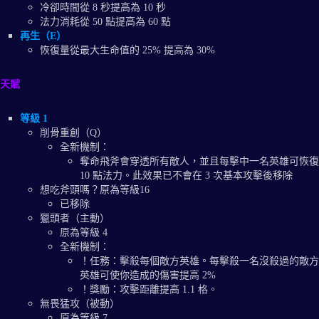
冷卻時間從 8 秒提高為 10 秒
法力消耗從 50 點提高為 60 點
再生（E）
恢復量從最大生命值的 25% 提高為 30%
天賦
等級 1
削骨重創（Q）
全新機制：
奪命飛斧會穿透所有敵人，並且每擊中一名英雄可恢復
10 點法力。此效果已不會在 3 次基本攻擊後移除
想吃斧頭嗎？原為等級16
已移除
獵頭者（主動）
原為等級 4
全新機制：
！任務：擊殺每個敵方英雄。每擊殺一名沒殺過的敵方
英雄可使你造成的傷害提高 2%
！獎勵：攻擊距離提高 1.1 格。
無畏猛攻（被動）
原為等級 7