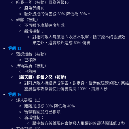
吃我一斧（被動）原為等級16
原為等級16
額外造成的傷害從 60% 降低為 50%。
碎顱（被動）
不再賦予攻擊速度加成
新增機制：
對相同敵人每施展 3 次基本攻擊，除了原本的昏迷效
果之外，還會額外造成 60% 傷害
等級 13
烈怒熾敵（被動）
已移除
法術護盾（被動）
已移除
（新天賦）銅鬚之怒（被動）
對附近敵人持續造成傷害。對定身、昏迷或緩速的敵方英雄
施展基本攻擊會使此傷害提高 100%，持續 3 秒
等級 16
矮人砲彈（E）
距離加成從 50% 降低為 40%
衝擊範圍加成已移除
新增機制：
擊中敵方英雄現在會使矮人飛躍的冷卻時間降低 3 秒