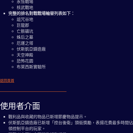
永恆戰場
核武戰地
完整的排名對戰戰場輪替列表如下：
詛咒谷地
巨龍郡
亡骸礦坑
蛛后之墓
厄運之塔
伏斯凱亞鑄造廠
天空神殿
恐怖花園
布萊西斯實驗所
返回頁首
使用者介面
戰利品與收藏的物品已新增節慶物品提示。
伏斯凱亞鑄造廠已新增「控台後衛」頭銜獎勵，表揚花費最多時間佔
領控制平台的玩家。