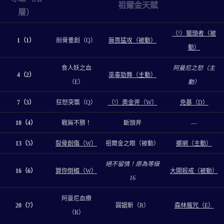
祖爾金天賦
層）
（!）獵頭者（被
1（1）
削骨重創（Q）
無畏猛攻（被動）
動）
食人妖之血
阿曼尼之怒（主
4（2）
巫毒勁舞（主動）
（E）
動）
7（3）
狂怒突襲（Q）
（!）奧金斧（W）
兇暴（D）
10（4）
戰無不勝！
斷頭斧
—
13（5）
裂骨創傷（W）
祖爾金之眼（被動）
擲網（主動）
絕不留情！原為等級
16（6）
算你倒楣（W）
大開殺戒（被動）
16
阿曼尼血療
20（7）
圓鋸斬（R）
森林魔咒（E）
（R）