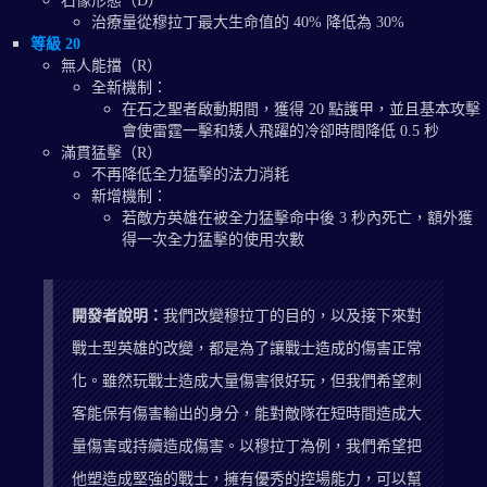
石像形態（D）
治療量從穆拉丁最大生命值的 40% 降低為 30%
等級 20
無人能擋（R）
全新機制：
在石之聖者啟動期間，獲得 20 點護甲，並且基本攻擊
會使雷霆一擊和矮人飛躍的冷卻時間降低 0.5 秒
滿貫猛擊（R）
不再降低全力猛擊的法力消耗
新增機制：
若敵方英雄在被全力猛擊命中後 3 秒內死亡，額外獲
得一次全力猛擊的使用次數
開發者說明：
我們改變穆拉丁的目的，以及接下來對
戰士型英雄的改變，都是為了讓戰士造成的傷害正常
化。雖然玩戰士造成大量傷害很好玩，但我們希望刺
客能保有傷害輸出的身分，能對敵隊在短時間造成大
量傷害或持續造成傷害。以穆拉丁為例，我們希望把
他塑造成堅強的戰士，擁有優秀的控場能力，可以幫