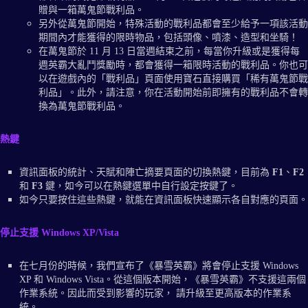
贈與一箱萬鬼節戰利品。
另外從萬鬼節開始，特殊活動的戰利品都會至少給予一項該活動
期間內才能獲得的限時物品，包括頭像、噴漆、造型和坐騎！
在萬鬼節於 11 月 13 日當週結束之前，每當你升級或是獲得每
週英霸大亂鬥獎勵時，都會獲得一箱限時活動的戰利品。你也可
以在遊戲內的「戰利品」頁面使用寶石直接購買「稀有萬鬼節戰
利品」。此外，請注意，你在活動開始前即擁有的戰利品不會轉
換為萬鬼節戰利品。
熱鍵
資訊面板的統計、天賦和陣亡摘要頁面的切換熱鍵，目前為
F1
、
F2
和
F3
鍵，如今可以在熱鍵選單中自行設定按鍵了。
如今只要按住這些熱鍵，就能在資訊面板快速顯示各自對應的頁面。
停止支援 Windows XP/Vista
在七月份的時候，我們宣布了《暴雪英霸》將會停止支援 Windows
XP 和 Windows Vista。從這個版本開始，《暴雪英霸》不支援這兩個
作業系統。因此而受到影響的玩家， 請升級至更高版本的作業系
統。