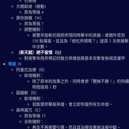
已移除
大開殺戒（被動）
原為等級 4
算你倒楣（W）
原為等級 7
調整機制：
被雙斧旋斬的兩把斧頭同時擊中的英雄，會額外受到
150 點傷害，並且為「想吃斧頭嗎？」提高 5 次英雄擊
中次數。
（新天賦）絕不留情（Q）
對被奪命飛斧標記的敵方英雄施展基本攻擊會無視其護甲
等級 20
阿曼尼血療（R）
新增機制：
除了原本的效果之外，同時會使「戰無不勝！」的持續
時間提高 1 秒
圓鋸斬（R）
新增機制：
若斷頭斧擊殺英雄，會立即恢復所有生命值。
森林魔咒（E）
原為等級 13
全新機制：
再生不再需要引導，而且其治療效果無法被中斷。