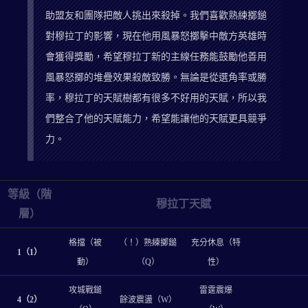
助盟友和團隊把敵人挑出來殺掉。我們喜歡熟練擲鎚
對穆拉丁的影響，現在他用風暴怒擲擊中敵方英雄時
會獲得獎勵，希望穆拉丁新的主線任務能鼓勵他善用
風暴怒擲的堆疊效果殺敵致勝。無論是從選角率或勝
率，穆拉丁的天賦樹都有很多不好用的天賦，所以我
們整合了他的天賦能力，希望能讓他的天賦更具競爭
力。
等級（階
穆拉丁天賦
層）
格擋（被
（！）熟練擲鎚
充分休息（特
1（1）
動）
（Q）
性）
攻城戰鎚
雷霆震爆
4（2）
餘波震盪（W）