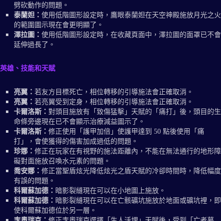
劈砍動作的問題。
泰蘭妲：
使用低階圖形設定時，鷹眼泰蘭妲在天空神殿施放月光之火
的範圍圖示現在會更明顯了。
澤拉圖：
使用低階圖形設定時，在收藏頁面中，澤拉圖的面罩已不會
延伸過長了。
英雄、技能和天賦
亮翼：
若友方目標死亡，相位轉移的引導施法會正確取消。
亮翼：
若亮翼受到定身，相位轉移的引導施法會正確取消。
卡爾洛斯：
對頭目施放有「致傷猛擊」天賦的「痛打」後，頭目的生
命條旁邊現在已不會顯示治療減益圖示了。
卡爾洛斯：
修正使用「護甲加倍」使護甲達到 50 點後使用「痛
打」，會使獲得的傷害加成過低的問題。
珍娜：
修正在玩家在有視野的施法距離內，不能在無法通行的地形障
礙對面施放召喚水元素的問題。
喬安娜：
修正當聖盾炫光降低炫光之盾天賦的冷卻時間時，降低幅度
有誤的問題。
科爾蘇加德：
暗影裂縫現在可以在小地圖上施放。
科爾蘇加德：
暗影裂縫現在可以在亡骸礦坑施放於地面或礦坑裡，即
使科爾蘇加德位於另一層。
李奧瑞克：
修正李奧瑞克選擇「生人活埋」天賦後，受到「亡者墓