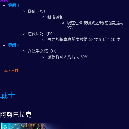
等級 1
遊俠（W）
新增機制：
現在也會使哨戒之鴞的寬度提高
25%
遊俠印記（D）
需要的基本攻擊次數從 60 次降低至 50 次
等級 7
女獵手之怒（D）
擴散範圍大約提高 30%
返回頁首
戰士
阿努巴拉克