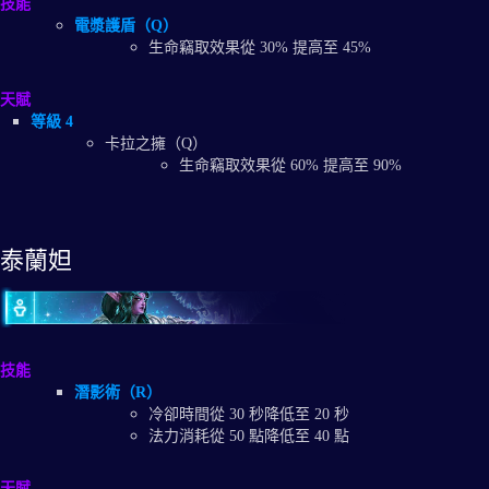
技能
電漿護盾（Q）
生命竊取效果從 30% 提高至 45%
天賦
等級 4
卡拉之擁（Q）
生命竊取效果從 60% 提高至 90%
泰蘭妲
技能
潛影術（R）
冷卻時間從 30 秒降低至 20 秒
法力消耗從 50 點降低至 40 點
天賦