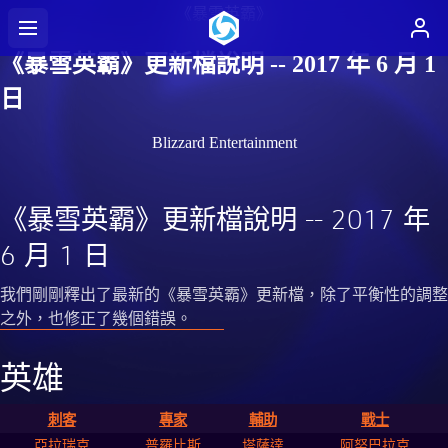
《暴雪英霸》
《暴雪英霸》更新檔說明 -- 2017 年 6 月 1
日
Blizzard Entertainment
《暴雪英霸》更新檔說明 -- 2017 年
6 月 1 日
我們剛剛釋出了最新的《暴雪英霸》更新檔，除了平衡性的調整
之外，也修正了幾個錯誤。
英雄
刺客
專家
輔助
戰士
亞拉瑞克
普羅比斯
塔薩達
阿努巴拉克