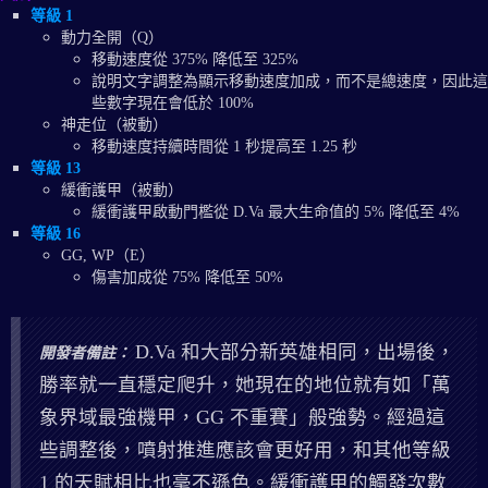
等級 1
動力全開（Q）
移動速度從 375% 降低至 325%
說明文字調整為顯示移動速度加成，而不是總速度，因此這
些數字現在會低於 100%
神走位（被動）
移動速度持續時間從 1 秒提高至 1.25 秒
等級 13
緩衝護甲（被動）
緩衝護甲啟動門檻從 D.Va 最大生命值的 5% 降低至 4%
等級 16
GG, WP（E）
傷害加成從 75% 降低至 50%
D.Va 和大部分新英雄相同，出場後，
開發者備註：
勝率就一直穩定爬升，她現在的地位就有如「萬
象界域最強機甲，GG 不重賽」般強勢。經過這
些調整後，噴射推進應該會更好用，和其他等級
1 的天賦相比也毫不遜色。緩衝護甲的觸發次數