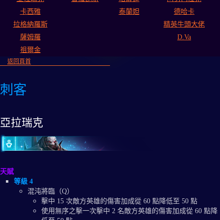
卡西雅
泰蘭妲
德哈卡
拉格納羅斯
精英牛頭大佬
薩姆羅
D.Va
祖爾金
返回頁首
刺客
亞拉瑞克
天賦
等級 4
混沌將臨（Q）
擊中 15 次敵方英雄的傷害加成從 60 點降低至 50 點
使用無序之擊一次擊中 2 名敵方英雄的傷害加成從 60 點降