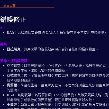
返回頁首
錯誤修正
A.I.
D.Va：
高級和精英難度的 D.Va A.I. 玩家現在會更常使用空投機甲。
美術
亞拉瑞克：
無序之擊的視覺效果現在更符合技能的橫向範圍。
英雄、技能與天賦
亞拉瑞克：
以電光脈衝的中心位置命中 3 名英雄後，延展電光的說
明文字現在會正確顯示獲得的任務獎勵。
亞拉瑞克：
修正了電光脈衝對亞拉瑞克與目標間的敵方英雄造成傷害
較預期低的錯誤。
奧莉爾：
學習復生後，雷克薩死亡時，不會再分別產生米莎和雷克薩
的靈魂。
D.Va：
該對戰第十名玩家摧毀 D.Va 的機甲後，英雄天賦與技能（例
如老練射手或李敏的臨界質量）現在會正確獲得擊殺次數。
泰蘭妲：
學習星穹之怒天賦後，對受到獵人印記影響的敵方英雄進行