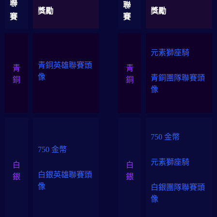
聯
聯
獎勵
獎勵
賽
賽
元素獅座騎
青銅英雄聯賽頭
青
青
像
青銅團隊聯賽頭
銅
銅
像
750 金幣
750 金幣
元素獅座騎
白
白
白銀英雄聯賽頭
銀
銀
像
白銀團隊聯賽頭
像