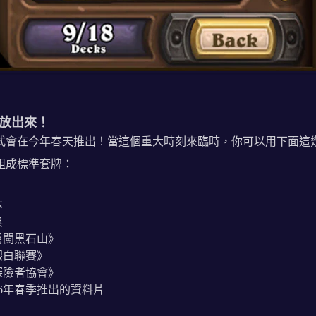
放出來！
式會在今年春天推出！當這個重大時刻來臨時，你可以用下面這
組成標準套牌：
本
典
勇闖黑石山》
銀白聯賽》
探險者協會》
16年春季推出的資料片