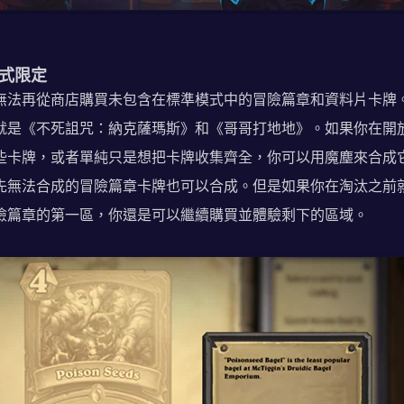
式限定
無法再從商店購買未包含在標準模式中的冒險篇章和資料片卡牌
就是《不死詛咒：納克薩瑪斯》和《哥哥打地地》。如果你在開
些卡牌，或者單純只是想把卡牌收集齊全，你可以用魔塵來合成
先無法合成的冒險篇章卡牌也可以合成。但是如果你在淘汰之前
險篇章的第一區，你還是可以繼續購買並體驗剩下的區域。