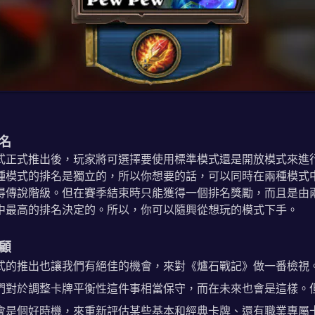
名
式正式推出後，玩家將可選擇要使用標準模式還是開放模式來進
種模式的排名是獨立的，所以你想要的話，可以同時在兩種模式
得傳說階級。但在賽季結束時只能獲得一個排名獎勵，而且是由
中最高的排名決定的。所以，你可以隨興從想玩的模式下手。
顧
式的推出也讓我們有絕佳的機會，來對《爐石戰記》做一番檢視
們對於調整卡牌平衡性這件事相當保守，而在未來也會是這樣。
會是個好時機，來重新評估某些基本和經典卡牌、還有職業專屬