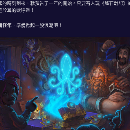
起的時刻到來，就預告了一年的開始。只要有人玩《爐石戰記》
絕於耳的歡呼聲！
海怪年
，準備掀起一股浪潮吧！