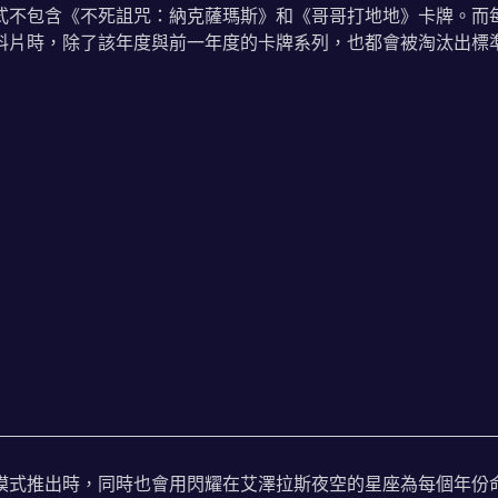
式不包含《不死詛咒：納克薩瑪斯》和《哥哥打地地》卡牌。而
料片時，除了該年度與前一年度的卡牌系列，也都會被淘汰出標
模式推出時，同時也會用閃耀在艾澤拉斯夜空的星座為每個年份