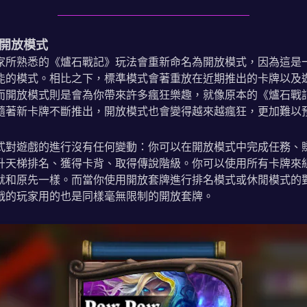
開放模式
家所熟悉的《爐石戰記》玩法會重新命名為開放模式，因為這是
能的模式。相比之下，標準模式會著重放在近期推出的卡牌以及
而開放模式則是會為你帶來許多瘋狂樂趣，就像原本的《爐石戰
隨著新卡牌不斷推出，開放模式也會變得越來越瘋狂，更加難以
式對遊戲的進行沒有任何變動：你可以在開放模式中完成任務、
升天梯排名、獲得卡背、取得傳說階級。你可以使用所有卡牌來
就和原先一樣。而當你使用開放套牌進行排名模式或休閒模式的
戰的玩家用的也是同樣毫無限制的開放套牌。