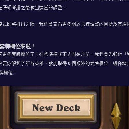
在仔細考慮之後做出適當的調整。
模式即將推出之際，我們會宣布更多關於卡牌調整的目標及其原
套牌欄位來啦！
有更多套牌欄位了！在標準模式正式開始之前，我們會先強化「
只要你解鎖了所有英雄，就能取得 9 個額外的套牌欄位，讓你總
套牌欄位！