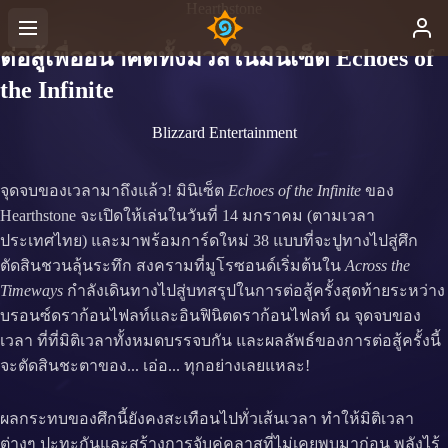
Hearthstone
ต่อสู้เพื่ออนาคตทั้งมวลในมินิเซ็ต Echoes of
the Infinite
Blizzard Entertainment
จุดจบของเวลามาถึงแล้ว! มินิเซ็ต
Echoes of the Infinite
ของ
Hearthstone จะเปิดให้เล่นในวันที่ 14 มกราคม (ตามเวลา
ประเทศไทย) และมาพร้อมการ์ดใหม่ 38 แบบที่จะปูทางไปสู่ศึก
ตัดสินชวนลุ้นระทึก สงครามที่มูโรซอนด์เริ่มต้นใน
Across the
Timeways
กำลังเดินทางไปสู่บทสรุปในการต่อสู้ครั้งสุดท้ายระหว่าง
บรอนซ์ดราก้อนไฟลท์และอินฟินิตดราก้อนไฟลท์ ณ จุดจบของ
เวลา ที่ที่มิติเวลาทั้งหมดบรรจบกัน และผลลัพธ์ของการต่อสู้ครั้งนี้
จะตัดสินชะตาของ... เอ่อ... ทุกอย่างเลยแหละ!
ผลกระทบของศึกนี้ยังคงสะเทือนไปทั่วเส้นเวลา ทำให้มิติเวลา
ต่างๆ ปะทะกันและสร้างการจับคู่คลาสที่ไม่เคยพบมาก่อน พลังไร้