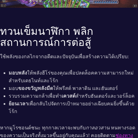
ทวนเข็มนาฬิกา พลิก
สถานการณ์การต่อสู้
ใช้พลังของกลไกจากอดีตและปัจจุบันเพื่อสร้างความได้เปรียบ:
มอบพลัง
ให้พลังฮีโร่ของคุณเพื่อปลดล็อคความสามารถใหม่
สำหรับเดธไนท์และโร้ก
มอบ
ของขวัญพลังมืด
ให้พรีสต์ พาลาดิน และฮันเตอร์
รวบรวมความกล้าเพื่อทำ
เควสต์
สำหรับฮันเตอร์และวอร์ล็อค
ย้อนเวลา
เพื่อกลับไปจัดการเป้าหมายอย่างเฉียบคมยิ่งขึ้นด้วย
โร้ก
หากมูโรซอนด์ชนะ ทุกกาลเวลาจะพบกับ
กาลอวสาน
หนทางรอด
ของความเป็นจริงทั้งมวลขึ้นอยู่กับคุณแล้ว! คอยติดตาม
ช่องทาง