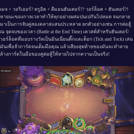
เมจ + วอริเออร์? ดรูอิด + ดีมอนฮันเตอร์?? วอร์ล็อค + ฮันเตอร์?!
หายนะของกาลเวลาทำให้ทุกอย่างผสมปนเปกันไปหมด จนกลาย
มาเป็นการจับคู่สองคลาสแสนประหลาด ยกตัวอย่างเช่น การต่อสู้
ณ จุดจบของเวลา (Battle at the End Time) เควสต์สำหรับฮันเตอร์/
วอร์ล็อคที่มอบรางวัลเป็นมินเนี่ยนติ๊กและต็อก (Tick and Tock) เล่น
มันเพื่อจั่วการ์ดจนเต็มมือคุณ แล้วเสียงสุดท้ายของมันจะทำลาย
ล้างการ์ดในมือของคู่ต่อสู้ให้หายไปจากความเป็นจริง!