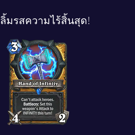
ลิ้มรสความไร้สิ้นสุด!