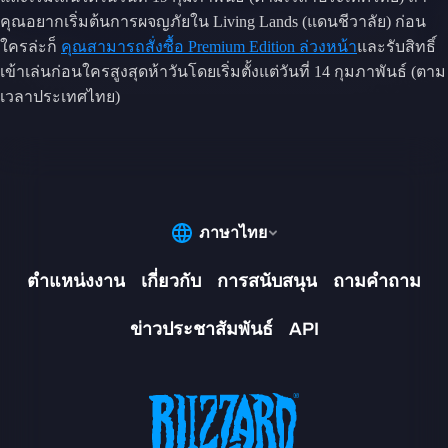
คุณอยากเริ่มต้นการผจญภัยใน Living Lands (แดนชีวาลัย) ก่อน
ใครล่ะก็
คุณสามารถสั่งซื้อ Premium Edition ล่วงหน้า
และรับสิทธิ์
เข้าเล่นก่อนใครสูงสุดห้าวันโดยเริ่มตั้งแต่วันที่ 14 กุมภาพันธ์ (ตาม
เวลาประเทศไทย)