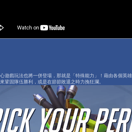
為創新的核心遊戲玩法也將一併登場，那就是「特殊能力」！藉由各
來鞏固隊伍勝利，或是在節節敗退之時力挽狂瀾。