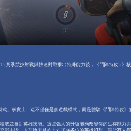
 15 賽季競技對戰與快速對戰推出特殊能力後，《鬥陣特攻 2
遊戲模式。事實上，這不僅僅是個遊戲模式，而是體驗《鬥陣特攻》
獲取並自訂英雄技能。這些強大的升級能夠改變你的生存能力與
交戰手段，以前所未見的方式加強各位的英雄幻想，讓所有人都