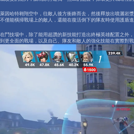
萊因哈特翱翔空中，往敵人後方衝鋒而去，然後釋放出噴灑岩漿
不僅能橫掃戰場上的敵人，還能在復活倒下的隊友時使用護盾進
在鬥技場中，除了能用超讚的新技能打造出終極英雄配置之外，
到更全面的戰場，以及自己、隊友和敵人的強化技能在實際對戰中