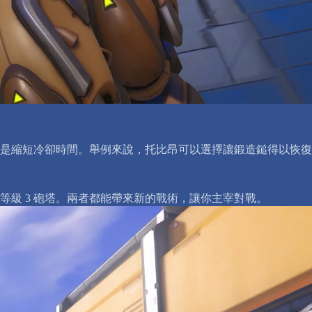
是縮短冷卻時間。舉例來說，托比昂可以選擇讓鍛造鎚得以恢復
級 3 砲塔。兩者都能帶來新的戰術，讓你主宰對戰。