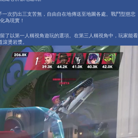
霧子一次扔出三支苦無，自由自在地傳送至地圖各處。戰鬥型慈悲
化為現實！
留了以第一人稱視角遊玩的選項。在第三人稱視角中，玩家能看
道滾燙岩漿。