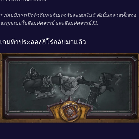
* ก่อนมีการเปิดตัวดีมอนฮันเตอร์และเดธไนท์ ดังนั้นคลาสทั้งสอง
จะถูกแบนในสิ่งมหัศจรรย์ และสิ่งมหัศจรรย์ XL
เกมท้าประลองฮีโร่กลับมาแล้ว