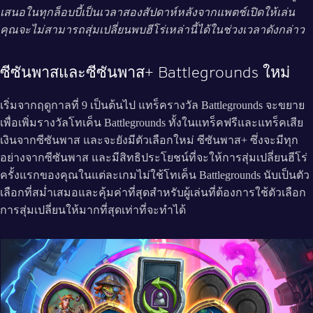
เสนอในทุกล็อบบี้เป็นเวลาสองสัปดาห์หลังจากแพตช์เปิดให้เล่น
คุณจะไม่สามารถสุ่มเปลี่ยนพบฮีโร่เหล่านี้ได้ในช่วงเวลาดังกล่าว
ซีซันพาสและซีซันพาส+ Battlegrounds ใหม่
เริ่มจากฤดูกาลที่ 9 เป็นต้นไป แทร็ครางวัล Battlegrounds จะขยาย
เพื่อเพิ่มรางวัลโทเค็น Battlegrounds ทั้งในแทร็คฟรีและแทร็คเสีย
เงินจากซีซันพาส และจะยังมีตัวเลือกใหม่ ซีซันพาส+ ซึ่งจะมีทุก
อย่างจากซีซันพาส และมีสิทธิประโยชน์ที่จะให้การสุ่มเปลี่ยนฮีโร่
ครั้งแรกของคุณในแต่ละเกมไม่ใช้โทเค็น Battlegrounds นับเป็นตัว
เลือกที่สม่ำเสมอและคุ้มค่าที่สุดสำหรับผู้เล่นที่ต้องการใช้ตัวเลือก
การสุ่มเปลี่ยนให้มากที่สุดเท่าที่จะทำได้