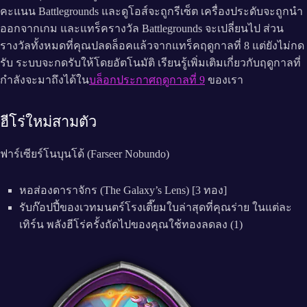
คะแนน Battlegrounds และดูโอส์จะถูกรีเซ็ต เครื่องประดับจะถูกนำ
ออกจากเกม และแทร็ครางวัล Battlegrounds จะเปลี่ยนไป ส่วน
รางวัลทั้งหมดที่คุณปลดล็อคแล้วจากแทร็คฤดูกาลที่ 8 แต่ยังไม่กด
รับ ระบบจะกดรับให้โดยอัตโนมัติ เรียนรู้เพิ่มเติมเกี่ยวกับฤดูกาลที่
กำลังจะมาถึงได้ใน
บล็อกประกาศฤดูกาลที่ 9
ของเรา
ฮีโร่ใหม่สามตัว
ฟาร์เซียร์โนบุนโด้ (Farseer Nobundo)
หอส่องดาราจักร (The Galaxy’s Lens) [3 ทอง]
รับก๊อปปี้ของเวทมนตร์โรงเตี๊ยมใบล่าสุดที่คุณร่าย ในแต่ละ
เทิร์น พลังฮีโร่ครั้งถัดไปของคุณใช้ทองลดลง (1)