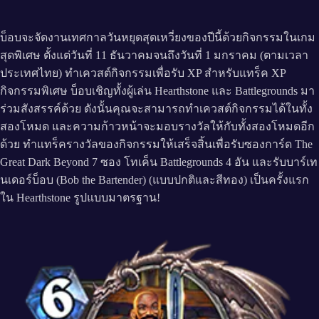
บ็อบจะจัดงานเทศกาลวันหยุดสุดเหวี่ยงของปีนี้ด้วยกิจกรรมในเกม
สุดพิเศษ ตั้งแต่วันที่ 11 ธันวาคมจนถึงวันที่ 1 มกราคม (ตามเวลา
ประเทศไทย) ทำเควสต์กิจกรรมเพื่อรับ XP สำหรับแทร็ค XP
กิจกรรมพิเศษ บ็อบเชิญทั้งผู้เล่น Hearthstone และ Battlegrounds มา
ร่วมสังสรรค์ด้วย ดังนั้นคุณจะสามารถทำเควสต์กิจกรรมได้ในทั้ง
สองโหมด และความก้าวหน้าจะมอบรางวัลให้กับทั้งสองโหมดอีก
ด้วย ทำแทร็ครางวัลของกิจกรรมให้เสร็จสิ้นเพื่อรับซองการ์ด The
Great Dark Beyond 7 ซอง โทเค็น Battlegrounds 4 อัน และรับบาร์เท
นเดอร์บ็อบ (Bob the Bartender) (แบบปกติและสีทอง) เป็นครั้งแรก
ใน Hearthstone รูปแบบมาตรฐาน!