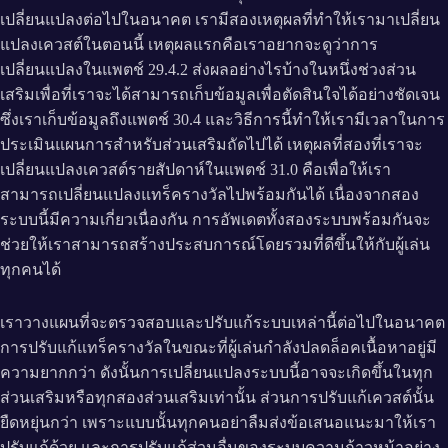
เปลี่ยนแปลงต่อไปในอนาคต เรามีสองเหตุผลที่ทำให้เรามาเปลี่ยน
แปลงเควสต์ในตอนนี้ เหตุผลแรกคือเราอยากจะดูว่าการ
เปลี่ยนแปลงในแพตช์ 29.4.2 ส่งผลอย่างไรบ้างในหนึ่งช่วงส่วน
เสริมเพื่อที่เราจะได้สามารถเก็บข้อมูลเพื่อตัดสินใจได้อย่างชัดเจน
ซึ่งเราเก็บข้อมูลถึงแพตช์ 30.4 และวิธีการนี้ทำให้เรามีเวลาในการ
ประเมินแผนการสำหรับส่วนเสริมถัดไปได้ เหตุผลที่สองที่เราจะ
เปลี่ยนแปลงเควสต์รายสัปดาห์ในแพตช์ 31.0 คือเพื่อให้เรา
สามารถเปลี่ยนแปลงแทร็ครางวัลไปพร้อมกันได้ เนื่องจากสอง
ระบบนี้มีความเกี่ยวเนื่องกัน การอัพเดตทั้งสองระบบพร้อมกันจะ
ช่วยให้เราสามารถสร้างประสบการณ์โดยรวมที่ดีขึ้นให้กับผู้เล่น
ทุกคนได้
เราวางแผนที่จะตรวจสอบและปรับแก้ระบบเหล่านี้ต่อไปในอนาคต
การปรับแก้แทร็ครางวัลในขณะที่ผู้เล่นกำลังปลดล็อคเนื้อหาอยู่มี
ความยากกว่า ดังนั้นการเปลี่ยนแปลงระบบนี้อาจจะเกิดขึ้นในทุก
ส่วนเสริมหรือทุกสองส่วนเสริมเท่านั้น ส่วนการปรับแก้เควสต์นั้น
ยืดหยุ่นกว่า เพราะแบบนั้นทุกคนอย่าลืมส่งข้อเสนอแนะมาให้เรา
ปรับแก้ด้วย และการปรับแก้ส่วนอื่นของระบบความก้าวหน้าอย่าง