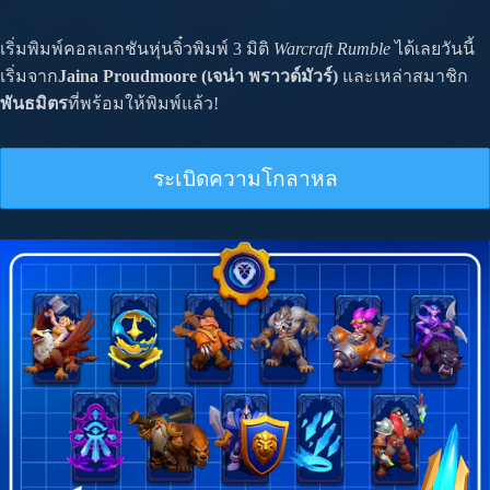
เริ่มพิมพ์คอลเลกชันหุ่นจิ๋วพิมพ์ 3 มิติ
Warcraft Rumble
ได้เลยวันนี้
เริ่มจาก
Jaina Proudmoore (เจน่า พราวด์มัวร์)
และเหล่าสมาชิก
พันธมิตร
ที่พร้อมให้พิมพ์แล้ว!
ระเบิดความโกลาหล