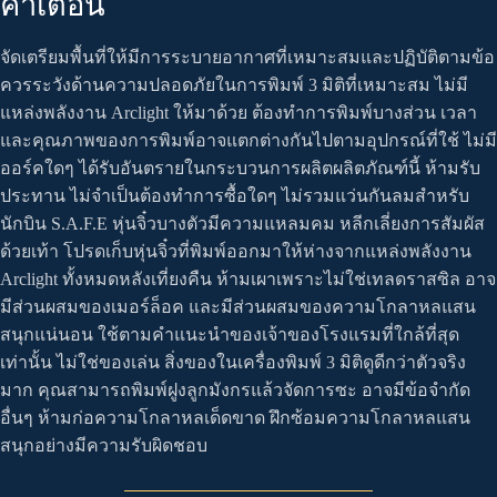
คำเตือน
จัดเตรียมพื้นที่ให้มีการระบายอากาศที่เหมาะสมและปฏิบัติตามข้อ
ควรระวังด้านความปลอดภัยในการพิมพ์ 3 มิติที่เหมาะสม ไม่มี
แหล่งพลังงาน Arclight ให้มาด้วย ต้องทำการพิมพ์บางส่วน เวลา
และคุณภาพของการพิมพ์อาจแตกต่างกันไปตามอุปกรณ์ที่ใช้ ไม่มี
ออร์คใดๆ ได้รับอันตรายในกระบวนการผลิตผลิตภัณฑ์นี้ ห้ามรับ
ประทาน ไม่จำเป็นต้องทำการซื้อใดๆ ไม่รวมแว่นกันลมสำหรับ
นักบิน S.A.F.E หุ่นจิ๋วบางตัวมีความแหลมคม หลีกเลี่ยงการสัมผัส
ด้วยเท้า โปรดเก็บหุ่นจิ๋วที่พิมพ์ออกมาให้ห่างจากแหล่งพลังงาน
Arclight ทั้งหมดหลังเที่ยงคืน ห้ามเผาเพราะไม่ใช่เทลดราสซิล อาจ
มีส่วนผสมของเมอร์ล็อค และมีส่วนผสมของความโกลาหลแสน
สนุกแน่นอน ใช้ตามคำแนะนำของเจ้าของโรงแรมที่ใกล้ที่สุด
เท่านั้น ไม่ใช่ของเล่น สิ่งของในเครื่องพิมพ์ 3 มิติดูดีกว่าตัวจริง
มาก คุณสามารถพิมพ์ฝูงลูกมังกรแล้วจัดการซะ อาจมีข้อจำกัด
อื่นๆ ห้ามก่อความโกลาหลเด็ดขาด ฝึกซ้อมความโกลาหลแสน
สนุกอย่างมีความรับผิดชอบ