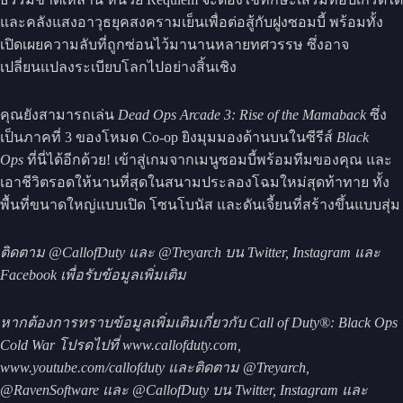
และคลังแสงอาวุธยุคสงครามเย็นเพื่อต่อสู้กับฝูงซอมบี้ พร้อมทั้ง
เปิดเผยความลับที่ถูกซ่อนไว้มานานหลายทศวรรษ ซึ่งอาจ
เปลี่ยนแปลงระเบียบโลกไปอย่างสิ้นเชิง
คุณยังสามารถเล่น
Dead Ops Arcade 3: Rise of the Mamaback
ซึ่ง
เป็นภาคที่ 3 ของโหมด Co-op ยิงมุมมองด้านบนในซีรีส์
Black
Ops
ที่นี่ได้อีกด้วย! เข้าสู่เกมจากเมนูซอมบี้พร้อมทีมของคุณ และ
เอาชีวิตรอดให้นานที่สุดในสนามประลองโฉมใหม่สุดท้าทาย ทั้ง
พื้นที่ขนาดใหญ่แบบเปิด โซนโบนัส และดันเจี้ยนที่สร้างขึ้นแบบสุ่ม
ติดตาม @CallofDuty และ @Treyarch บน Twitter, Instagram และ
Facebook เพื่อรับข้อมูลเพิ่มเติม
หากต้องการทราบข้อมูลเพิ่มเติมเกี่ยวกับ Call of Duty®: Black Ops
Cold War โปรดไปที่ www.callofduty.com,
www.youtube.com/callofduty และติดตาม @Treyarch,
@RavenSoftware และ @CallofDuty บน Twitter, Instagram และ