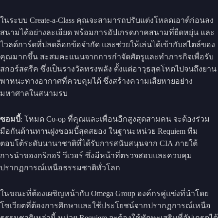
ในระบบ Create-a-Class คุณจะสามารถปรับแต่งโหลดเอาต์ก่อนลง
สนามได้อย่างละเอียด พร้อมการอัปเกรดภาคสนามที่ยืดหยุ่น และ
ไวลด์การ์ดที่ปลดล็อกข้อจำกัด และช่วยให้เล่นได้เข้ากับสไตล์ของ
คุณมากขึ้น สะสมคะแนนจากการกำจัดศัตรูและทำภารกิจเพื่อรับ
สกอร์สตรีค ซึ่งเป็นรางวัลทรงพลัง ตั้งแต่อาวุธสุดโหดไปจนถึงยาน
พาหนะทางอากาศที่ควบคุมได้ ซึ่งสร้างความเสียหายอย่าง
มหาศาลในสนามรบ
ซอมบี้
: โหมด Co-op ที่คุณและเพื่อนอีกสูงสุดสามคน จะต้องร่วม
มือกันต้านทานฝูงซอมบี้สุดสยอง ในฐานะหน่วย Requiem ทีม
ตอบโต้ระดับนานาชาติที่ได้รับการสนับสนุนจาก CIA ภายใต้
การนำของกริกอรี วีเวอร์ ซึ่งมีหน้าที่ตรวจสอบและควบคุม
ปรากฏการณ์เหนือธรรมชาติทั่วโลก
ในขณะที่ต้องเผชิญหน้ากับ Omega Group องค์กรคู่แข่งที่นำโดย
โซเวียตที่ต้องการศึกษาและใช้ประโยชน์จากปรากฏการณ์เหนือ
ธรรมชาติเหล่านี้ หน่วย Requiem จะต้องใช้ทักษะเสริมที่อัปเกรดได้