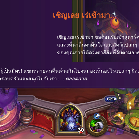
เชิญเลย เร่เข้ามา...
เชิญเลย เร่เข้ามา ขอต้อนรับเข้าสู่ดา
แสดงที่น่าตื่นตาตื่นใจ และสัตว์แป
ของคุณภายใต้ดวงตาสีส้มที่จับตามองคุ
์ผู้เป็นมิตร! แขกหลายคนตื่นเต้นเกินไปจนมองเห็นอะไรแปลกๆ ผิดส
้งครอบครัวและสนุกไปกับเรา . . .
ตลอดกาล