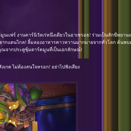
ร์คมูนแฟร์ งานคาร์นิวัลเร่หนึ่งเดียวในอาเซรอธ! ร่วมเป็นสักขีพย
ลกๆ จากแดนไกล! ลิ้มลองอาหารคาวหวานมากมายจากทั่วโลก ค้นพบส
ณจากประตูซุ้มดาร์คมูนที่เป็นเอกลักษณ์!
ังเกต ไม่ต้องสนใจหรอก! อย่าไปฟังเสียง