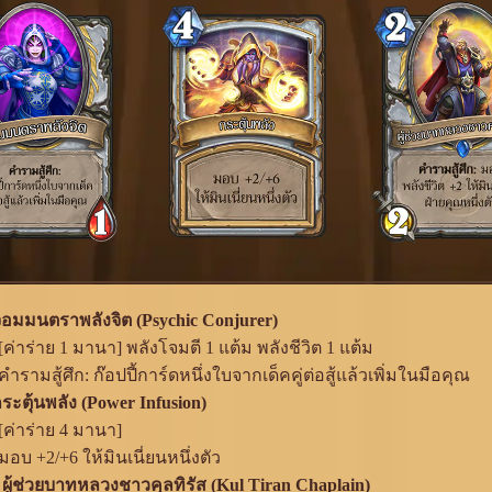
 จอมมนตราพลังจิต (Psychic Conjurer)
[ค่าร่าย 1 มานา] พลังโจมตี 1 แต้ม พลังชีวิต 1 แต้ม
คำรามสู้ศึก: ก๊อปปี้การ์ดหนึ่งใบจากเด็คคู่ต่อสู้แล้วเพิ่มในมือคุณ
กระตุ้นพลัง (Power Infusion)
[ค่าร่าย 4 มานา]
มอบ +2/+6 ให้มินเนี่ยนหนึ่งตัว
 ผู้ช่วยบาทหลวงชาวคุลทิรัส (Kul Tiran Chaplain)