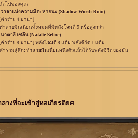
ถัดไปของคุณ
 วาจาแห่งความมืด: หายนะ (Shadow Word: Ruin)
[ค่าร่าย 4 มานา]
ทำลายมินเนี่ยนทั้งหมดที่มีพลังโจมตี 5 หรือสูงกว่า
นาตาลี เซลีน (Natalie Seline)
[ค่าร่าย 8 มานา] พลังโจมตี 8 แต้ม พลังชีวิต 1 แต้ม
คำรามสู้ศึก: ทำลายมินเนี่ยนหนึ่งตัวแล้วได้รับพลังชีวิตของมัน
ลางที่จะเข้าสู่หอเกียรติยศ