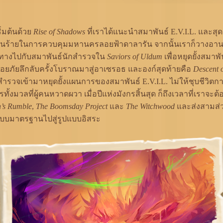
ิ่มต้นด้วย
Rise of Shadows
ที่เราได้แนะนำสมาพันธ์ E.V.I.L. และส
นร้ายในการควบคุมมหานครลอยฟ้าดาลารัน จากนั้นเราก็วางอานบ
นทางไปกับสมาพันธ์นักสำรวจใน
Saviors of Uldum
เพื่อหยุดยั้งสมาพั
่อยภัยลึกลับครั้งโบราณมาสู่อาเซรอธ และองก์สุดท้ายคือ
Descent 
สำรวจเข้ามาหยุดยั้งแผนการของสมาพันธ์ E.V.I.L. ไม่ให้ชุบชีวิต
รทั้งมวลที่ผู้คนหวาดผวา เมื่อปีแห่งมังกรสิ้นสุด ก็ถึงเวลาที่เราจะต
’s Rumble
,
The Boomsday Project
และ
The Witchwood
และส่งสามส่ว
บบมาตรฐานไปสู่รูปแบบอิสระ