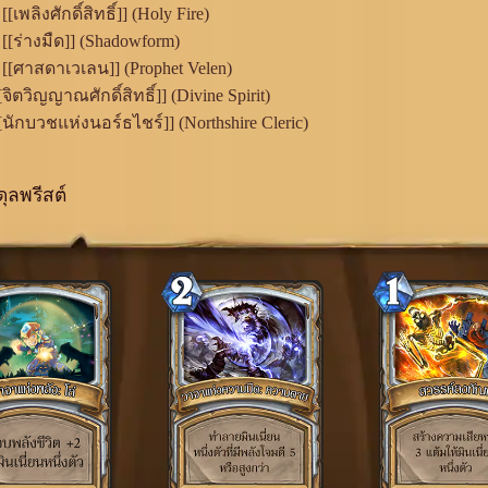
[เพลิงศักดิ์สิทธิ์]] (Holy Fire)
[[ร่างมืด]] (Shadowform)
[[ศาสดาเวเลน]] (Prophet Velen)
[จิตวิญญาณศักดิ์สิทธิ์]] (Divine Spirit)
[[นักบวชแห่งนอร์ธไชร์]] (Northshire Cleric)
ุลพรีสต์