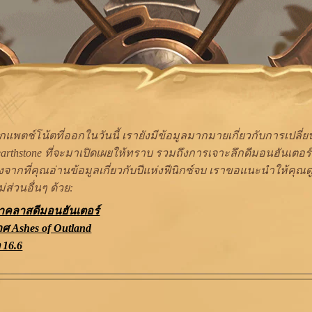
แพตช์โน้ตที่ออกในวันนี้ เรายังมีข้อมูลมากมายเกี่ยวกับการเปลี่
Hearthstone ที่จะมาเปิดเผยให้ทราบ รวมถึงการเจาะลึกดีมอนฮันเตอ
จากที่คุณอ่านข้อมูลเกี่ยวกับปีแห่งฟีนิกซ์จบ เราขอแนะนำให้คุณดูข
่ส่วนอื่นๆ ด้วย:
คลาสดีมอนฮันเตอร์
 Ashes of Outland
 16.6