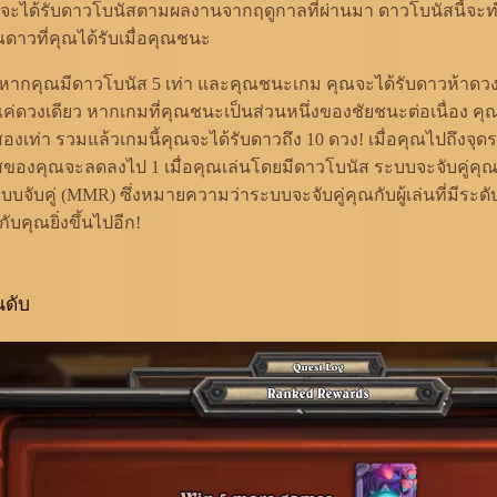
ล่นจะได้รับดาวโบนัสตามผลงานจากฤดูกาลที่ผ่านมา ดาวโบนัสนี้จะทำ
ณดาวที่คุณได้รับเมื่อคุณชนะ
น หากคุณมีดาวโบนัส 5 เท่า และคุณชนะเกม คุณจะได้รับดาวห้าดวง 
ค่ดวงเดียว หากเกมที่คุณชนะเป็นส่วนหนึ่งของชัยชนะต่อเนื่อง คุณ
สองเท่า รวมแล้วเกมนี้คุณจะได้รับดาวถึง 10 ดวง! เมื่อคุณไปถึงจุด
สของคุณจะลดลงไป 1 เมื่อคุณเล่นโดยมีดาวโบนัส ระบบจะจับคู่คุ
จับคู่ (MMR) ซึ่งหมายความว่าระบบจะจับคู่คุณกับผู้เล่นที่มีระด
กับคุณยิ่งขึ้นไปอีก!
นดับ