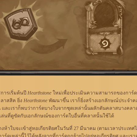
การเริ่มต้นปี
Hearthstone
ใหม่เพื่อประเมินความสามารถของการ์ดใ
าสสิค ยิ่ง
Hearthstone
พัฒนาขึ้น เราก็ยิ่งสร้างเอกลักษณ์ประจำ
้น และเราก็พบว่าการ์ดบางใบจากชุดเหล่านั้นผลักดันคลาสบางคลาส
นที่ดูขัดกับเอกลักษณ์ของการ์ดใบอื่นที่คลาสนั้นใช้ได้
างห้าใบจะเข้าสู่หอเกียรติยศในวันที่ 27 มีนาคม (ตามเวลาประเทศ
ร์ดเหล่านี้ไว้ได้หลังจากที่การ์ดถูกย้ายไปอยู่หอเกียรติยศ และเ