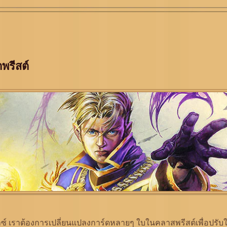
พรีสต์
ิกซ์ เราต้องการเปลี่ยนแปลงการ์ดหลายๆ ใบในคลาสพรีสต์เพื่อปรับ