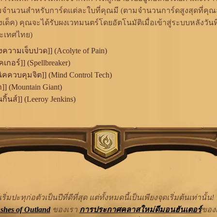
มจำนวนสำหรับการ์ดแต่ละใบที่คุณมี (ตามจำนวนการ์ดสูงสุดที่คุ
่งเด็ค) คุณจะได้รับผงเวทมนตร์โดยอัตโนมัติเมื่อเข้าสู่ระบบหลังวันท
ะเทศไทย)
ความเจ็บปวด]] (Acolyte of Pain)
เกอร์]] (Spellbreaker)
ิคควบคุมจิต]] (Mind Control Tech)
า]] (Mountain Giant)
นกิ้นส์]] (Leeroy Jenkins)
ริ่มปะทุก่อตัวเป็นปีที่ดีที่สุด แต่ทั้งหมดนี้เป็นเพียงจุดเริ่มต้นเท่านั้น!
hes of Outland
ของเรา
การประกาศคลาสใหม่ดีมอนฮันเตอร์
ของ