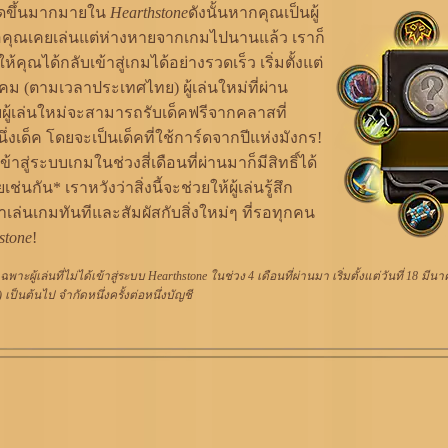
เกิดขึ้นมากมายใน
Hearthstone
ดังนั้นหากคุณเป็นผู้
ือคุณเคยเล่นแต่ห่างหายจากเกมไปนานแล้ว เราก็
คุณได้กลับเข้าสู่เกมได้อย่างรวดเร็ว เริ่มตั้งแต่
นาคม (ตามเวลาประเทศไทย) ผู้เล่นใหม่ที่ผ่าน
บผู้เล่นใหม่จะสามารถรับเด็คฟรีจากคลาสที่
ึ่งเด็ค โดยจะเป็นเด็คที่ใช้การ์ดจากปีแห่งมังกร!
ด้เข้าสู่ระบบเกมในช่วงสี่เดือนที่ผ่านมาก็มีสิทธิ์ได้
เช่นกัน* เราหวังว่าสิ่งนี้จะช่วยให้ผู้เล่นรู้สึก
้าเล่นเกมทันทีและสัมผัสกับสิ่งใหม่ๆ ที่รอทุกคน
stone
!
ฉพาะผู้เล่นที่ไม่ได้เข้าสู่ระบบ Hearthstone ในช่วง 4 เดือนที่ผ่านมา เริ่มตั้งแต่วันที่ 18 ม
ป็นต้นไป จำกัดหนึ่งครั้งต่อหนึ่งบัญชี