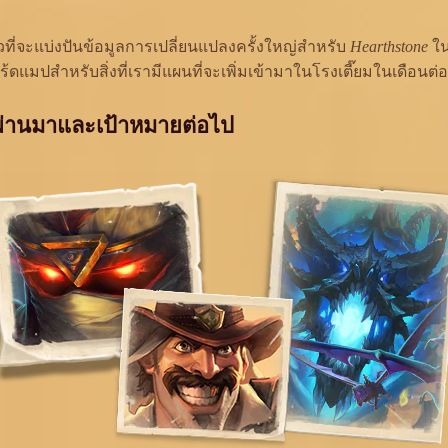
วที่จะแบ่งปันข้อมูลการเปลี่ยนแปลงครั้งใหญ่สำหรับ
Hearthstone
ใน
ร้ดแมปสำหรับสิ่งที่เรามีแผนที่จะเพิ่มเข้ามาในโรงเตี๊ยมในเดือนต่
่ผ่านมาและเป้าหมายต่อไป