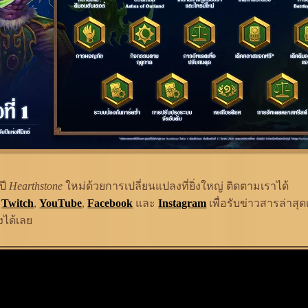
ปี
Hearthstone
ใหม่ด้วยการเปลี่ยนแปลงที่ยิ่งใหญ่ ติดตามเราได้
,
Twitch
,
YouTube
,
Facebook
และ
Instagram
เพื่อรับข่าวสารล่าสุดเกี
ได้เ
ลย