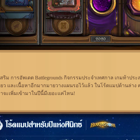
วนเสริม การอัพเดต Battlegrounds กิจกรรมประจำเทศกาล เกมท้าปร
ยว และเนื้อหาอีกมากมายวางแผนรอไว้แล้ว ในโร้ดแมปด้านล่าง ค
เราจะเพิ่มเข้ามาในปีนี้มีเยอะแค่ไหน!