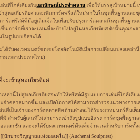
นที่ใกล้เคียงกับ
เอกลักษณ์ประจำคลาส
เพื่อให้บรรลุเป้าหมายนี้ 
้าสู่หอเกียรติยศ และเพิ่มการ์ดพรีสต์ใหม่หกใบในชุดพื้นฐานและ
าร์ดพรีสต์ที่มีอยู่เดิมเจ็ดใบเพื่อปรับปรุงการ์ดคลาสในชุดพื้นฐาน
ขึ้น การ์ดที่เราจะแทนที่จะย้ายไปอยู่ในหอเกียรติยศ ดังนั้นคุณจะ
้นในรูปแบบอิสระได้
จะได้รับผงเวทมนตร์ชดเชยโดยอัตโนมัติเมื่อการเปลี่ยนแปลงเหล่านี้ม
(ตามเวลาประเทศไทย)
ี่จะเข้าสู่หอเกียรติยศ
เหล่านี้ไปสู่หอเกียรติยศจะทำให้พรีสต์มีรูปแบบการเล่นที่ใกล้เคียง
ระจำคลาสมากขึ้น และเปิดโอกาสให้สามารถสำรวจแนวทางการเล่น
ผู้เล่นที่เป็นเจ้าของการ์ดคลาสสิคด้านล่างจะได้รับผงเวทมนตร์คืน
่มี สำหรับผู้เล่นที่ไม่สามารถเข้าถึงรูปแบบอิสระ การ์ดชุดพื้นฐา
ลเลกชัน และจะได้รับผงเวทมนตร์คืนเต็มจำนวนสำหรับการ์ดทั้ง
 [[นักบวชวิญญาณแห่งออเคไน]] (Auchenai Soulpriest)