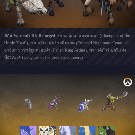
สกิน Warcraft III: Reforged
–ธรอล ผู้กล้าแห่งชนเผ่า (Champion of the
Horde Thrall), ซนาเรียส ฝันร้ายสีมรกต (Emerald Nightmare Cenarius),
อาร์ธัส ราชาผู้ถูกครอบงำ (Fallen King Arthas), พราวด์มัวร์ บุตรีแห่ง
ท้องทะเล (Daughter of the Seas Proudmoore)