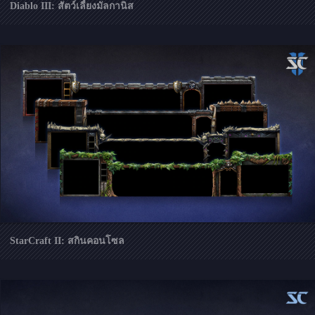
Diablo III: สัตว์เลี้ยงมัลกานิส
StarCraft II: สกินคอนโซล