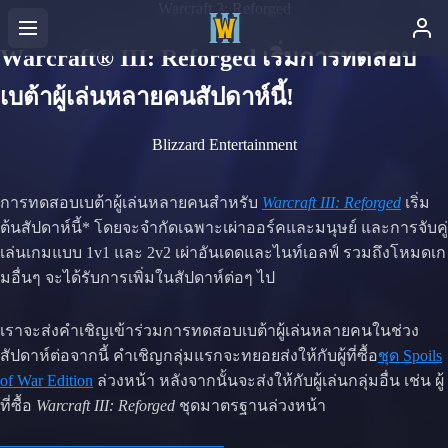
Warcraft 3: Reforged
Warcraft® III: Reforged เริ่มการทดสอบ
เบต้าผู้เล่นหลายคนสัปดาห์นี้!
Blizzard Entertainment
การทดสอบเบต้าผู้เล่นหลายคนสำหรับ
Warcraft III: Reforged
เริ่ม
ต้นสัปดาห์นี้* โดยจะจำกัดเฉพาะเผ่าออร์คและมนุษย์ และการจับคู่
เล่นเกมแบบ 1v1 และ 2v2 เผ่าอันเดดและไนท์เอลฟ์ รวมถึงโหมดเก
มอื่นๆ จะได้รับการเพิ่มในสัปดาห์ต่อๆ ไป
เราจะส่งคำเชิญเข้าร่วมการทดสอบเบต้าผู้เล่นหลายคนในช่วง
สัปดาห์ต่อจากนี้ คำเชิญกลุ่มแรกจะทยอยส่งให้กับผู้ที่ซื้อ
ชุด Spoils
of War Edition
ล่วงหน้า หลังจากนั้นจะส่งให้กับผู้เล่นกลุ่มอื่น เช่น ผู้
ที่ซื้อ
Warcraft III: Reforged
ชุดมาตรฐานล่วงหน้า