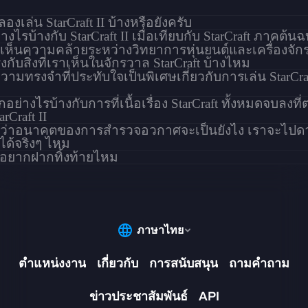
องเล่น StarCraft II บ้างหรือยังครับ
ย่างไรบ้างกับ StarCraft II เมื่อเทียบกับ StarCraft ภาคต้นฉ
ห็นความคล้ายระหว่างวิทยาการหุ่นยนต์และเครื่องจัก
ิงกับสิ่งที่เราเห็นในจักรวาล StarCraft บ้างไหม
วามทรงจำที่ประทับใจเป็นพิเศษเกี่ยวกับการเล่น StarCr
ึกอย่างไรบ้างกับการที่เนื้อเรื่อง StarCraft ทั้งหมดจบลงท
rCraft II
ดว่าอนาคตของการสำรวจอวกาศจะเป็นยังไง เราจะไปด
ได้จริงๆ ไหม
รอยากฝากทิ้งท้ายไหม