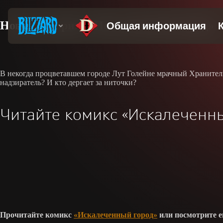
Новая история: «Искалеченный город»
В некогда процветавшем городе Лут Голейне мрачный Хранитель о
надзиратель? И кто дергает за ниточки?
Читайте комикс «Искалеченны
Прочитайте комикс
«Искалеченный город»
или посмотрите 