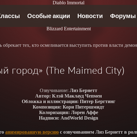
Diablo Immortal
Blizzard Entertainment
брекает тех, кто осмеливается выступить против власти демонов
й город» (The Maimed City)
Озвучивание:
Лиз Бернетт
Автор:
Клэй Маклауд Чепмен
Обложка и иллюстрации:
Питер Бергтинг
Композиция:
Кори Питершмидт
Колоризация:
Лорен Аффе
Надписи:
AndWorld Design
его
анимированную версию
с озвучиванием Лиз Бернетт в рол