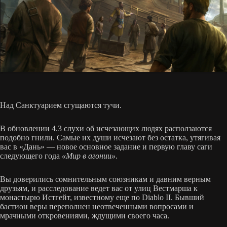
Над Санктуарием сгущаются тучи.
В обновлении 4.3 слухи об исчезающих людях расползаются
подобно гнили. Самые их души исчезают без остатка, утягивая
вас в «Дань» — новое основное задание и первую главу саги
следующего года
«Мир в агонии»
.
Вы доверились сомнительным союзникам и давним верным
друзьям, и расследование ведет вас от улиц Вестмарша к
монастырю Истгейт, известному еще по Diablo II. Бывший
бастион веры переполнен неотвеченными вопросами и
мрачными откровениями, ждущими своего часа.