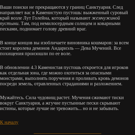
Ваши поиски не прекращаются у границ Санктуария. След
направляет вас в Каменистую пустошь: выжженный суровый
край возле Лут Голейна, который называют
жемчужиной
пустыни
. Там, под немилосердным солнцем и коварными
песками, поднимает голову древний враг.
В конце концов вы изобличаете виновника кошмаров: за всем
стоит королева демонов Андариэль — Дева Мучений. Все
похищения произошли по ее воле.
В обновлении 4.3 Каменистая пустошь откроется для игроков
как отдельная зона, где можно охотиться за опасными
монстрами, выполнять поручения и проливать кровь демонов
посреди земель, отравленных страданиями и разложением.
Мужайтесь. Сила чудовищ растет. Мучения сжимают тиски
вокруг Санктуария, а жгучие пустынные пески скрывают
истины, которые лучше не тревожить... но и не забывать.
К началу