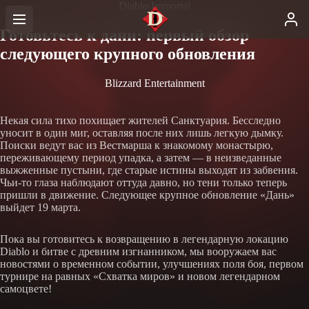
Diablo Immortal
Готовьтесь к дани: первый обзор
следующего крупного обновления
Blizzard Entertainment
Некая сила тихо похищает жителей Санктуария. Бесследно
уносит в один миг, оставляя после них лишь легкую дымку.
Поиски ведут вас из Вестмарша к знакомому монастырю,
переживающему период упадка, а затем — в неизведанные
выжженные пустыни, где старые истины выходят из забвения.
Чьи-то глаза наблюдают оттуда давно, но тени только теперь
пришли в движение. Следующее крупное обновление «Дань»
выйдет 19 марта.
Пока вы готовитесь к возвращению в легендарную локацию
Diablo и битве с древним изгнанником, мы вооружаем вас
новостями о временном событии, улучшениях поля боя, первом
турнире на равных «Схватка миров» и новом легендарном
самоцвете!