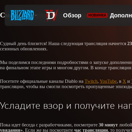
Смотрите трансляцию перед выходом д
Судный день близится! Наша следующая трансляция начнется
23
сезонных обновлениях.
Мы поделимся последними подробностями о запуске дополнения
на финальном этапе игры и многом другом. В конце трансляции 
Посетите официальные каналы Diablo на
Twitch
,
YouTube
, в
X
и
трансляции, чтобы вы смогли посмотреть пропущенные эпизоды
Усладите взор и получите на
Пока идет беседа с разработчиками, посмотрите
30 минут
любой 
увядания»
. Если же вы посмотрите
час трансляции
, то получи