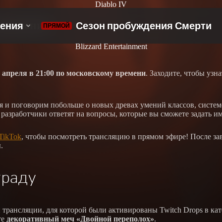
Diablo IV
ополнения
Blizzard Entertainment
 апреля в 21:00 по московскому времени
. Заходите, чтобы узн
 и поговорим побольше о новых древах умений классов, систем
разработчики ответят на вопросы, которые вы сможете задать и
TikTok
, чтобы посмотреть трансляцию в прямом эфире! После з
.
граду
трансляции, для которой были активированы Twitch Drops в кат
те
декоративный меч «Двойной переполох»
.