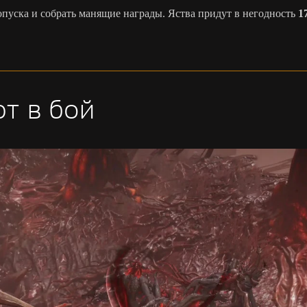
опуска и собрать манящие награды. Яства придут в негодность
1
т в бой