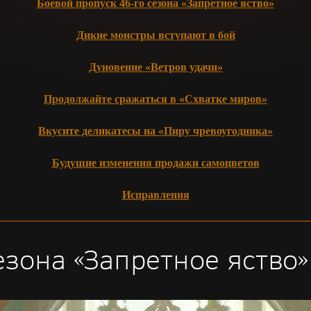
Боевой пропуск 46-го сезона «Запретное яство»
Дикие монстры вступают в бой
Дуновение «Ветров удачи»
Продолжайте сражаться в «Схватке миров»
Вкусите деликатесы на «Пиру чревоугодника»
Будущие изменения продажи самоцветов
Исправления
езона «Запретное яство»