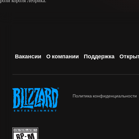
роли короля Леорика.