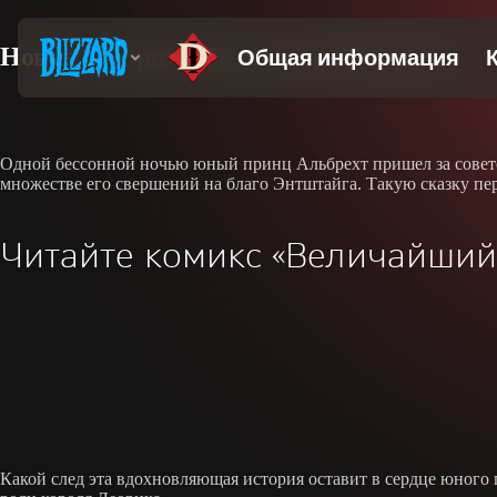
Новая история «Величайший король»
Одной бессонной ночью юный принц Альбрехт пришел за советом
множестве его свершений на благо Энтштайга. Такую сказку пер
Читайте комикс «Величайший
Какой след эта вдохновляющая история оставит в сердце юного