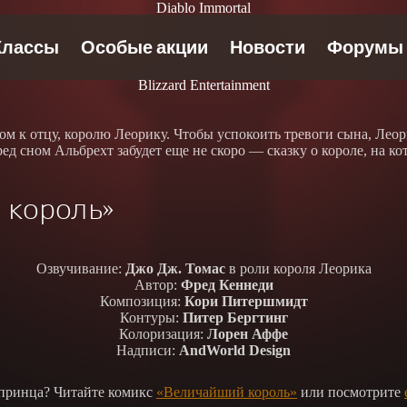
Diablo Immortal
Blizzard Entertainment
 к отцу, королю Леорику. Чтобы успокоить тревоги сына, Леори
ед сном Альбрехт забудет еще не скоро — сказку о короле, на к
 король»
Озвучивание:
Джо Дж. Томас
в роли короля Леорика
Автор:
Фред Кеннеди
Композиция:
Кори Питершмидт
Контуры:
Питер Бергтинг
Колоризация:
Лорен Аффе
Надписи:
AndWorld Design
 принца? Читайте комикс
«Величайший король»
или посмотрите